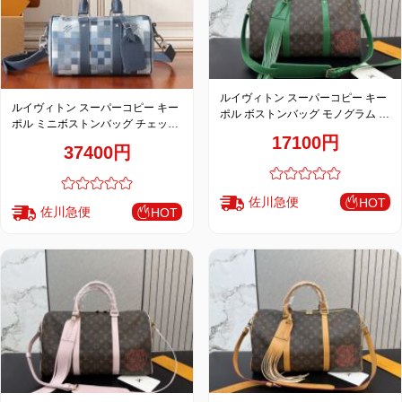
お
す
す
ルイヴィトン スーパーコピー キー
ルイヴィトン スーパーコピー キー
め
ポル ボストンバッグ モノグラム グ
ポル ミニボストンバッグ チェック
リーンレザーコンビ トラベルスタ
商
17100円
柄 ブルー系 コンパクトデザイン
イル
品
37400円
M28600
佐川急便
HOT
佐川急便
HOT
人
気
商
品
セ
ー
ル
商