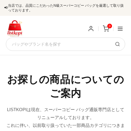
当店では、品質にこだわったN級スーパーコピー バッグを厳選して取り扱
📢
っております。
0
新
規
ロ
ユ
グ
お探しの商品についての
0
ー
イ
ご案内
ザ
ン
オ
ー
LISTKOPIは現在、スーパーコピー バッグ通販専門店として
ー
お
listkopis@gmail.com
リニューアルしております。
登
ダ
知
これに伴い、以前取り扱っていた一部商品カテゴリにつきま