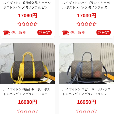
品
ルイヴィトン 並行輸入品 キーポル
ルイヴィトン ハイブランド キーポ
ボストンバッグ モノグラム ピンク
ル ボストンバッグ モノグラム ヌメ
レザーコンビ フェミニンデザイン
革コンビ トラベル仕様
17060円
17030円
佐川急便
佐川急便
HOT
HOT
ルイヴィトン n級品 キーポル ボス
ルイヴィトン コピー キーポル ボス
トンバッグ モノグラム イエローレ
トンバッグ モノグラム フリンジチ
ザーコンビ トラベルデザイン
ャーム ネイビー系
16980円
16950円