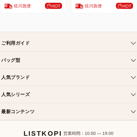
佐川急便
佐川急便
HOT
HOT
ご利用ガイド
会社概要
バッグ型
ご利用ガイド
トートバッグ
配送について
人気ブランド
ショルダーバッグ
お支払い方法
ルイヴィトンバッグ
クロスボディバッグ
返品・交換
人気シリーズ
シャネルバッグ
ハンドバッグ
よくある質問
スピーディバッグ
ディオールバッグ
ミニバッグ
最新コンテンツ
お問い合わせ
ネヴァーフルバッグ
グッチバッグ
バケットバッグ
おすすめバッグ
アルマバッグ
エルメスバッグ
リュック
LISTKOPI
新着アイテム
営業時間：10:00 — 19:00