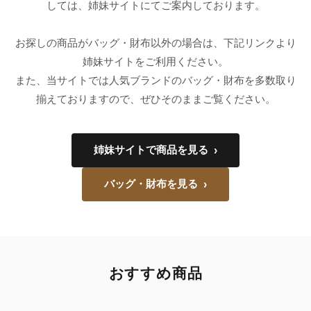
録
しては、姉妹サイトにてご案内しております。
ホ
ー
ら
ー
ム
お探しの商品がバッグ・財布以外の場合は、下記リンクより
管
せ
姉妹サイトをご利用ください。
バ
理
また、当サイトでは人気ブランドのバッグ・財布を多数取り
ッ
グ
揃えておりますので、ぜひそのままご覧ください。
通
販
姉妹サイトで商品を見る
›
人
気
バッグ・財布を見る
›
ラ
ン
キ
ン
グ
おすすめ商品
新
作