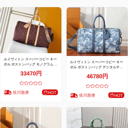
特
集
BLOG
ルイヴィトン スーパーコピー キー
ルイヴィトン スーパーコピー キー
ブランド バッ
ポル ボストンバッグ モノグラム ブ
バッグ種類
ポル ボストンバッグ デジタルチェ
ラウン系 ロゴストラップ トラベル
グ
33470円
ック ブルー系 トラベル仕様
仕様 M2A497
46780円
M29601
佐川急便
HOT
佐川急便
HOT
最
新
製
品