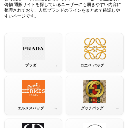
録
ホ
偽物 通販サイトを探しているユーザーにも届きやすい内容に
ー
ら
ー
整理されており、人気ブランドのラインをまとめて確認しや
ム
すいページです。
管
せ
バ
理
ッ
グ
通
販
→
→
プラダ
ロエベ バッグ
人
気
ラ
ン
キ
ン
グ
→
→
エルメスバッグ
グッチバッグ
新
作