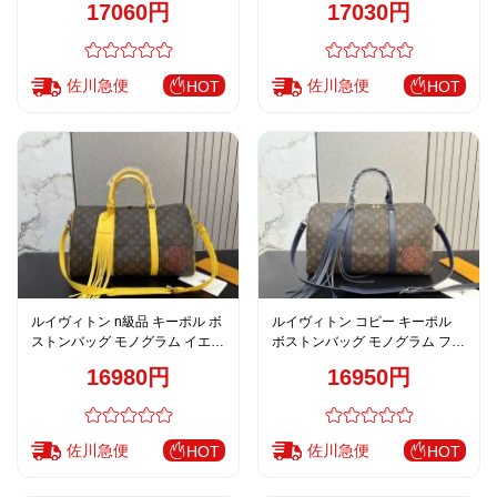
17060円
17030円
デザイン
佐川急便
佐川急便
HOT
HOT
ルイヴィトン n級品 キーポル ボ
ルイヴィトン コピー キーポル
ストンバッグ モノグラム イエロ
ボストンバッグ モノグラム フリ
ーレザーコンビ トラベルデザイ
ンジチャーム ネイビー系
16980円
16950円
ン
佐川急便
佐川急便
HOT
HOT