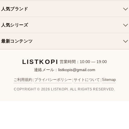
トートバッグ
配送について
人気ブランド
ショルダーバッグ
お支払い方法
ルイヴィトンバッグ
クロスボディバッグ
返品・交換
人気シリーズ
シャネルバッグ
ハンドバッグ
よくある質問
スピーディバッグ
ディオールバッグ
ミニバッグ
最新コンテンツ
お問い合わせ
ネヴァーフルバッグ
グッチバッグ
バケットバッグ
おすすめバッグ
アルマバッグ
エルメスバッグ
リュック
LISTKOPI
新着アイテム
営業時間：10:00 — 19:00
連絡メール：
listkopis@gmail.com
選び方ガイド
ブランドカテゴリ
ご利用規約
プライバシーポリシー
サイトについて
Sitemap
|
|
|
お客様レビュー
COPYRIGHT © 2026 LISTKOPI. ALL RIGHTS RESERVED.
人気ランキング