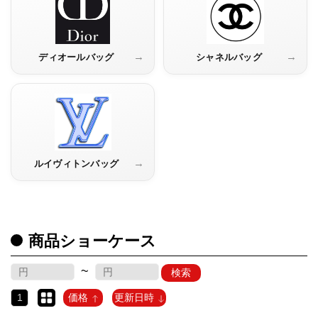
特
集
→
→
ディオールバッグ
シャネルバッグ
BLOG
ブランド バッ
→
ルイヴィトンバッグ
バッグ種類
グ
商品ショーケース
~
最
検索
新
製
1
価格
更新日時
品