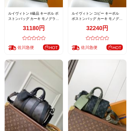
ルイヴィトン n級品 キーポル ボ
ルイヴィトン コピー キーポル
ストンバッグ カーキ モノグラム
ボストンバッグ カーキ モノグラ
ロゴデザイン 大容量 M23962
ム ロゴデザイン 大容量旅行用
31180円
32240円
M23963
佐川急便
佐川急便
HOT
HOT