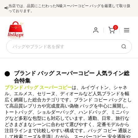
当店では、品質にこだわったN級スーパーコピー バッグを厳選して取り扱
📢
っております。
0
新
規
ロ
ユ
グ
ブランド バッグ スーパーコピー 人気ライン総
合特集
0
ー
イ
ブランド バッグ スーパーコピー
は、ルイヴィトン、シャネ
ル、エルメス、セリーヌ、ディオールなど人気ブランドを幅
ザ
ン
広く網羅した総合カテゴリです。ブランド コピー バッグとし
オ
て高品質レプリカや完成度高い偽物 バッグを中心に展開し、
ー
トートバッグ、ショルダーバッグ、ハンドバッグ、ミニバッ
ー
お
グなど多彩な包型にも対応しています。通勤、日常、旅行な
listkopis@gmail.com
どさまざまなシーンに合わせて選びやすく、定番モデルから
登
ダ
知
注目ラインまで比較しやすい構成です。バッグ コピー 通販と
して検索ニーズを意識しながら、スーパーコピー 安全通販や