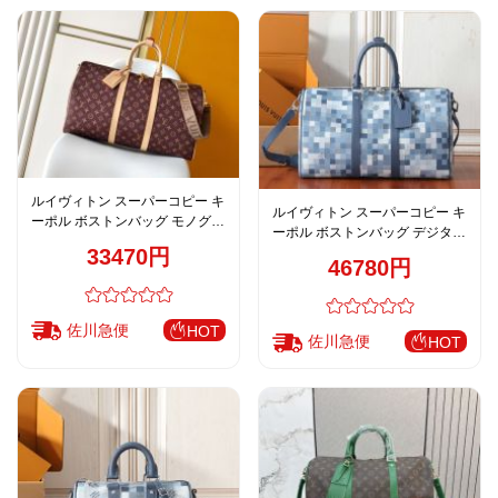
お
す
す
め
商
品
ルイヴィトン スーパーコピー キ
ルイヴィトン スーパーコピー キ
ーポル ボストンバッグ モノグラ
ーポル ボストンバッグ デジタル
ム ブラウン系 ロゴストラップ
33470円
チェック ブルー系 トラベル仕様
トラベル仕様 M2A497
46780円
人
M29601
気
商
佐川急便
HOT
品
佐川急便
HOT
セ
ー
ル
商