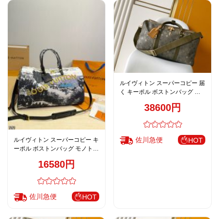
ルイヴィトン スーパーコピー 届
く キーポル ボストンバッグ ダ
ークグレー グリーンレザー
38600円
2WAY仕様 M26964
佐川急便
HOT
ルイヴィトン スーパーコピー キ
ーポル ボストンバッグ モノトー
ンプリント ブラック系 トラベル
16580円
デザイン
佐川急便
HOT