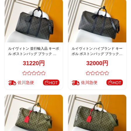
ルイヴィトン 並行輸入品 キーポ
ルイヴィトン ハイブランド キー
ル ボストンバッグ ブラック モ
ポル ボストンバッグ ブラック
ノグラム レザー仕様 大容量
モノグラム レザーコンビ 旅行用
31220円
32000円
M28403
M28405
佐川急便
佐川急便
HOT
HOT