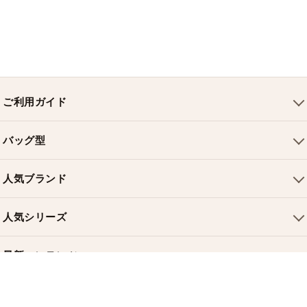
特
集
BLOG
ご利用ガイド
会社概要
バッグ型
ご利用ガイド
最
トートバッグ
配送について
新
人気ブランド
ショルダーバッグ
製
お支払い方法
品
ルイヴィトンバッグ
クロスボディバッグ
返品・交換
人気シリーズ
シャネルバッグ
ハンドバッグ
よくある質問
スピーディバッグ
ディオールバッグ
ミニバッグ
最新コンテンツ
お
お問い合わせ
ネヴァーフルバッグ
グッチバッグ
す
バケットバッグ
おすすめバッグ
す
アルマバッグ
エルメスバッグ
め
リュック
LISTKOPI
新着アイテム
営業時間：10:00 — 19:00