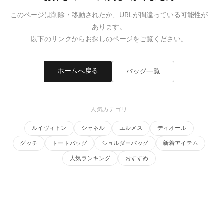
録
ホ
ー
ら
このページは削除・移動されたか、URLが間違っている可能性が
ー
ム
あります。
管
せ
以下のリンクからお探しのページをご覧ください。
バ
理
ッ
グ
ホームへ戻る
バッグ一覧
通
販
人気カテゴリ
人
気
ルイヴィトン
シャネル
エルメス
ディオール
ラ
ン
グッチ
トートバッグ
ショルダーバッグ
新着アイテム
キ
人気ランキング
おすすめ
ン
グ
新
作