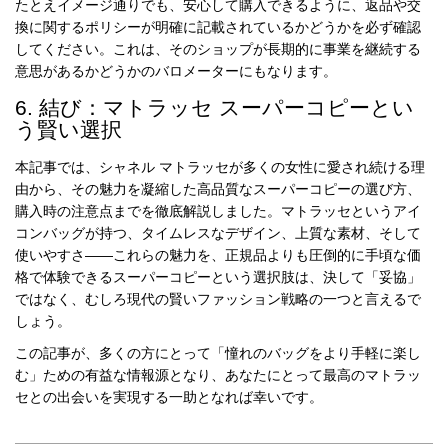
たとえイメージ通りでも、安心して購入できるように、返品や交
換に関するポリシーが明確に記載されているかどうかを必ず確認
してください。これは、そのショップが長期的に事業を継続する
意思があるかどうかのバロメーターにもなります。
6. 結び：マトラッセ スーパーコピーとい
う賢い選択
本記事では、シャネル マトラッセが多くの女性に愛され続ける理
由から、その魅力を凝縮した高品質なスーパーコピーの選び方、
購入時の注意点までを徹底解説しました。マトラッセというアイ
コンバッグが持つ、タイムレスなデザイン、上質な素材、そして
使いやすさ——これらの魅力を、正規品よりも圧倒的に手頃な価
格で体験できるスーパーコピーという選択肢は、決して「妥協」
ではなく、むしろ現代の賢いファッション戦略の一つと言えるで
しょう。
この記事が、多くの方にとって「憧れのバッグをより手軽に楽し
む」ための有益な情報源となり、あなたにとって最高のマトラッ
セとの出会いを実現する一助となれば幸いです。