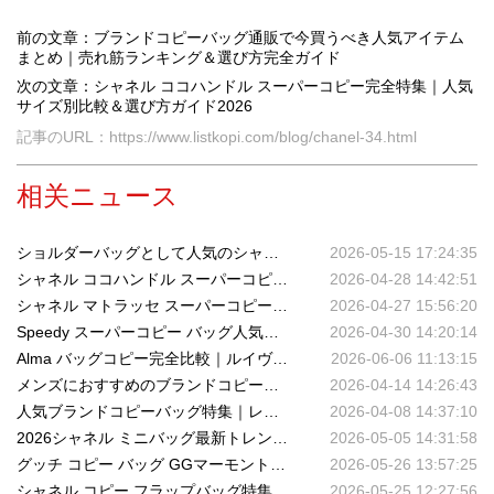
前の文章：ブランドコピーバッグ通販で今買うべき人気アイテム
まとめ｜売れ筋ランキング＆選び方完全ガイド
次の文章：シャネル ココハンドル スーパーコピー完全特集｜人気
サイズ別比較＆選び方ガイド2026
記事のURL：https://www.listkopi.com/blog/chanel-34.html
相关ニュース
ショルダーバッグとして人気のシャネル コピー バッグ特集｜定番モデル・魅力・コーデ術徹底解説
2026-05-15 17:24:35
シャネル ココハンドル スーパーコピー完全特集｜人気サイズ別比較＆選び方ガイド2026
2026-04-28 14:42:51
シャネル マトラッセ スーパーコピーが支持される理由｜時代を超えたアイコンを徹底解説
2026-04-27 15:56:20
Speedy スーパーコピー バッグ人気モデルまとめ｜2026年最新サイズ比較＆おすすめ
2026-04-30 14:20:14
Alma バッグコピー完全比較｜ルイヴィトン スーパーコピーで叶えるエレガントな日常
2026-06-06 11:13:15
メンズにおすすめのブランドコピーバッグ人気モデルまとめ｜高品質なスーパーコピーで叶える大人のスタイル
2026-04-14 14:26:43
人気ブランドコピーバッグ特集｜レディース高品質モデルを徹底比較｜ルイ・ヴィトン・グッチ・シャネル・エルメス
2026-04-08 14:37:10
2026シャネル ミニバッグ最新トレンド｜Coco HandleからSmall Flapまで人気モデル徹底比較
2026-05-05 14:31:58
グッチ コピー バッグ GGマーモントが人気の理由｜今また選ばれる定番ラグジュアリーバッグとは
2026-05-26 13:57:25
シャネル コピー フラップバッグ特集｜クラシックモデルの魅力と永遠に愛される理由
2026-05-25 12:27:56