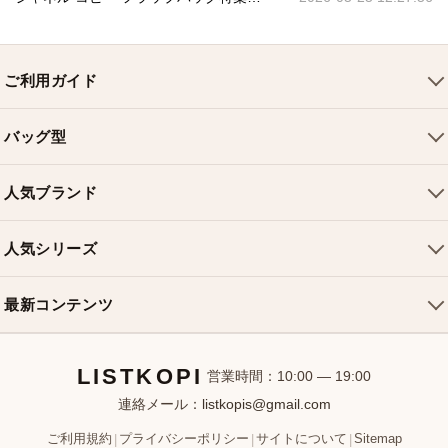
ご利用ガイド
会社概要
バッグ型
ご利用ガイド
トートバッグ
配送について
人気ブランド
ショルダーバッグ
お支払い方法
ルイヴィトンバッグ
クロスボディバッグ
返品・交換
人気シリーズ
シャネルバッグ
ハンドバッグ
よくある質問
スピーディバッグ
ディオールバッグ
ミニバッグ
最新コンテンツ
お問い合わせ
ネヴァーフルバッグ
グッチバッグ
バケットバッグ
おすすめバッグ
アルマバッグ
エルメスバッグ
リュック
LISTKOPI
新着アイテム
営業時間：10:00 — 19:00
連絡メール：
listkopis@gmail.com
選び方ガイド
ブランドカテゴリ
ご利用規約
プライバシーポリシー
サイトについて
Sitemap
|
|
|