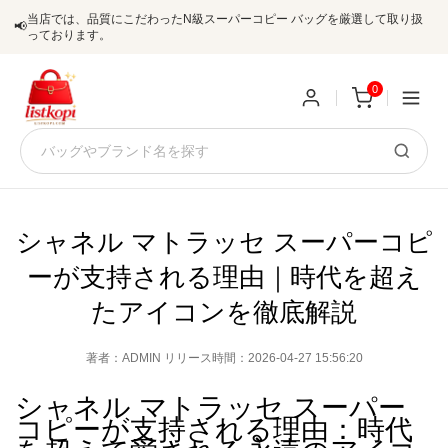
当店では、品質にこだわったN級スーパーコピー バッグを厳選して取り扱
📢
っております。
0
新
規
ロ
ユ
グ
シャネル マトラッセ スーパーコピ
0
ーが支持される理由｜時代を超え
ー
イ
たアイコンを徹底解説
ザ
ン
オ
著者：ADMIN リリース時間：2026-04-27 15:56:20
ー
ー
お
listkopis@gmail.com
シャネル マトラッセ スーパー
登
コピーが支持される理由：時代
ダ
知