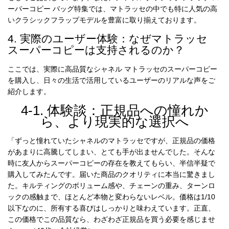
ーパーコピー バッグ特集
では、マトラッセの中でも特に人気の高
いクラシックフラップモデルを豊富に取り揃えております。
4. 実際のユーザー体験：なぜマトラッセ
スーパーコピーは支持されるのか？
ここでは、実際に高品質なシャネル マトラッセのスーパーコピー
を購入し、日々の生活で活用しているユーザーのリアルな声をご
紹介します。
4-1. 体験談：正規品への憧れか
ら、より現実的な選択へ
「ずっと憧れていたシャネルのマトラッセですが、正規品の価格
があまりに高騰してしまい、とても手が出ませんでした。そんな
時に友人からスーパーコピーの存在を教えてもらい、半信半疑で
購入してみたんです。届いた商品のクオリティに本当に驚きまし
た。キルティングのボリューム感や、チェーンの重み、ターンロ
ックの感触まで、ほとんど本物と変わらないレベル。価格は1/10
以下なのに、所有する喜びはしっかりと味わえています。正直、
この価格でこの品質なら、わざわざ正規品を買う必要を感じませ