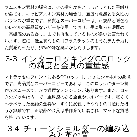
ラムスキン素材の場合は、その滑らかさとしっとりとした手触り
が命です。キャビアスキン素材の場合は、適度な粒感と耐久性の
バランスが重要です。良質な
スーパーコピー
は、正規品と遜色な
いレベルの高品質なレザーを使用しており、手に取った瞬間の
「高級感のある香り」までも再現しているものが多いと言われて
います。逆に、低品質なものはプラスチックのようなテカテカし
た質感だったり、独特の嫌な臭いがしたりします。
3-3. インターロッキングCCロック
の精度と金具の重量感
マトラッセのフロントにあるCCロックは、まさにシャネルの象徴
です。高品質なスーパーコピーであれば、このロックのターン操
作がスムーズで、かつ適度なテンションがあります。また、ロッ
クのメッキは均一で、重厚感のある金色やシルバーです。軽くて
ペラペラした感触の金具や、すぐに変色しそうなものは避けたほ
うが無難です。正規品の金具は手作業で研磨され、マットな質感
を持っています。
3-4. チェーンショルダーの編み込
みと革の質