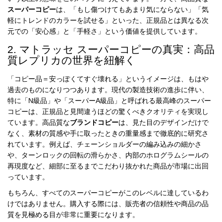
スーパーコピー
は、「もし傷つけてもあまり気にならない」「気
軽にトレンドのカラーを試せる」といった、正規品とは異なる次
元での「安心感」と「手軽さ」という価値を提供しています。
2. マトラッセ スーパーコピーの真実：高品
質レプリカの世界を紐解く
「コピー品＝安っぽくてすぐ壊れる」というイメージは、もはや
過去のものになりつつあります。現代の製造技術の進歩に伴い、
特に「N級品」や「スーパーA級品」と呼ばれる最高峰のスーパー
コピーは、正規品と見間違うほどの驚くべきクオリティを実現し
ています。高品質な
ブランドコピー
は、見た目のデザインだけで
なく、素材の質感や手に取ったときの重量感まで徹底的に研究さ
れています。例えば、チェーンショルダーの編み込みの細かさ
や、ターンロックの回転の滑らかさ、内部のホログラムシールの
再現度など、細部に至るまでこだわり抜かれた商品が市場に出回
っています。
もちろん、すべてのスーパーコピーがこのレベルに達しているわ
けではありません。購入する際には、販売者の信頼性や商品の品
質を見極める目が非常に重要になります。