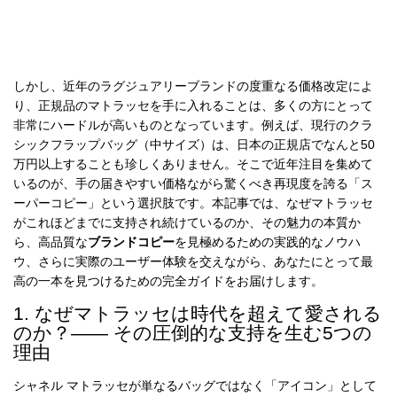
特
集
BLOG
しかし、近年のラグジュアリーブランドの度重なる価格改定によ
り、正規品のマトラッセを手に入れることは、多くの方にとって
非常にハードルが高いものとなっています。例えば、現行のクラ
シックフラップバッグ（中サイズ）は、日本の正規店でなんと50
万円以上することも珍しくありません。そこで近年注目を集めて
いるのが、手の届きやすい価格ながら驚くべき再現度を誇る「ス
ブランド バッ
ーパーコピー」という選択肢です。本記事では、なぜマトラッセ
バッグ種類
グ
がこれほどまでに支持され続けているのか、その魅力の本質か
ら、高品質な
ブランドコピー
を見極めるための実践的なノウハ
ウ、さらに実際のユーザー体験を交えながら、あなたにとって最
高の一本を見つけるための完全ガイドをお届けします。
1. なぜマトラッセは時代を超えて愛される
のか？—— その圧倒的な支持を生む5つの
最
理由
新
製
シャネル マトラッセが単なるバッグではなく「アイコン」として
品