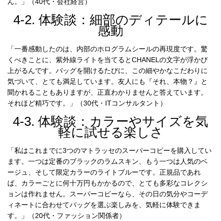
ん。」（40代・会社経営）
4-2. 体験談：細部のディテールに
感動
「一番感動したのは、内部のホログラムシールの再現度です。驚
くべきことに、紫外線ライトを当てるとCHANELの文字が浮かび
上がるんです。バッグを開けるたびに、この細やかなこだわりに
気づいて、とても満足しています。友人にも『それ、本物？』と
聞かれることもありますが、正直わかりませんと答えています。
それほど精巧です。」（30代・ITコンサルタント）
4-3. 体験談：カラーやサイズを気
軽に試せる楽しさ
「私はこれまでに3つのマトラッセのスーパーコピーを購入してい
ます。一つは定番のブラックのラムスキン、もう一つは人気のベ
ージュ、そして限定カラーのライトブルーです。正規品であれ
ば、カラーごとに何十万円もかかるので、とても多彩なコレクシ
ョンは作れません。スーパーコピーなら、その日の気分やコーデ
ィネートに合わせてバッグを選ぶ楽しみを、気軽に体験できま
す。」（20代・ファッション関係者）