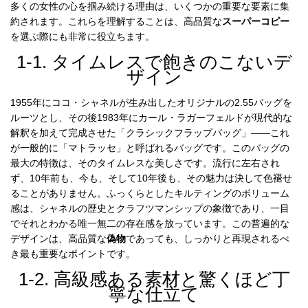
多くの女性の心を掴み続ける理由は、いくつかの重要な要素に集
約されます。これらを理解することは、高品質な
スーパーコピー
を選ぶ際にも非常に役立ちます。
お
1-1. タイムレスで飽きのこないデ
す
ザイン
す
め
商
1955年にココ・シャネルが生み出したオリジナルの2.55バッグを
品
ルーツとし、その後1983年にカール・ラガーフェルドが現代的な
解釈を加えて完成させた「クラシックフラップバッグ」——これ
が一般的に「マトラッセ」と呼ばれるバッグです。このバッグの
最大の特徴は、そのタイムレスな美しさです。流行に左右され
人
ず、10年前も、今も、そして10年後も、その魅力は決して色褪せ
気
ることがありません。ふっくらとしたキルティングのボリューム
商
品
感は、シャネルの歴史とクラフツマンシップの象徴であり、一目
でそれとわかる唯一無二の存在感を放っています。この普遍的な
デザインは、高品質な
偽物
であっても、しっかりと再現されるべ
き最も重要なポイントです。
セ
1-2. 高級感ある素材と驚くほど丁
ー
ル
寧な仕立て
商