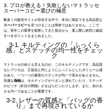
3. プロが教える！失敗しないマトラッセ
スーパーコピー選びの極意
数多くの販売サイトが存在する中で、本当に満足できる高品質な
スーパーコピー
を見つけることは簡単ではありません。ここで
は、長年この業界を観察してきた視点から、選ぶ際に絶対に確認
すべきポイントをまとめました。
3-1. キルティングの「ふっくら
感」とステッチの均一性をチェッ
ク
マトラッセの命とも言えるのが、このキルティングです。高品質
なレプリカは、正規品と同じようにふっくらとしたボリューム感
があり、一つ一つの菱形のステッチが均一で歪みがありません。
安価な
偽物
は、キルティングがペタンと潰れていたり、ステッチ
のピッチ（針目の間隔）がまばらだったりします。また、糸の太
さも均一であることが重要です。
3-2. レザーの質感と「バッグの香
り」まで再現されているか