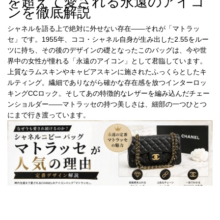
を超えて愛される永遠のアイコ
録
ホ
ンを徹底解説
ー
ら
ー
ム
シャネルを語る上で絶対に外せない存在——それが「マトラッ
管
せ
セ」です。1955年、ココ・シャネル自身が生み出した2.55をルー
バ
ツに持ち、その後のデザインの礎となったこのバッグは、今や世
理
ッ
界中の女性が憧れる「永遠のアイコン」として君臨しています。
グ
上質なラムスキンやキャビアスキンに施されたふっくらとしたキ
通
ルティング。繊細でありながら確かな存在感を放つインターロッ
販
キングCCロック。そしてあの特徴的なレザーを編み込んだチェー
ンショルダー——マトラッセの持つ美しさは、細部の一つひとつ
人
にまで行き渡っています。
気
ラ
ン
キ
ン
グ
新
作