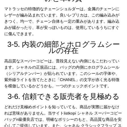
マトラッセの特徴的なチェーンショルダーは、金属のチェーンに
レザーが編み込まれています。良いレプリカは、この編み込みが
きつく、均一で、チェーン自体も一定の重みがあります。編み込
みが緩かったり、革が安っぽいものは、使用しているうちにすぐ
に傷んできます。
3-5. 内装の細部とホログラムシー
ルの存在
高品質なスーパーコピーは、普段見えない内側にもこだわってい
ます。シャネルの正規品には、バッグの内側にホログラムシール
（シリアルナンバー）が貼られています。このシールの字体や、
紫外線ライトを当てたときに「CHANEL」の文字が赤く光る特徴
を模倣しているかどうかも、一つのチェックポイントです。
3-6. 信頼できる販売者を見極める
どれだけ見極めポイントを知っていても、商品が実際に届かなけ
れば意味がありません。当サイト
listkopi シャネル スーパーコピー
バッグn級優良店
では、明確なポリシーのもと、高品質な商品を安
心してご提供しています。また、
シャネル クラシックフラップ ス