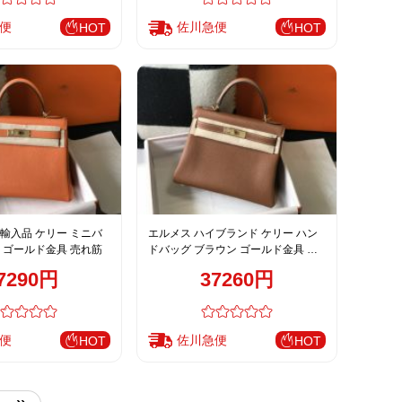
便
佐川急便
HOT
HOT
輸入品 ケリー ミニバ
エルメス ハイブランド ケリー ハン
 ゴールド金具 売れ筋
ドバッグ ブラウン ゴールド金具 レ
ディース
7290円
37260円
便
佐川急便
HOT
HOT