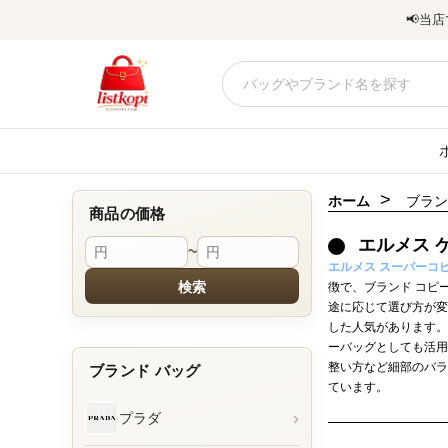
📢
当店
>
ホーム
ブラン
商品の価格
エルメス 
~
エルメス スーパーコピ
検索
徴で、ブランド コピ
途に応じて選び方が変
した人気があります。
ーバッグとしても活用
整い方など細部のバラ
ブランド バッグ
ています。
›
プラダ