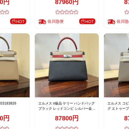
90円
87960円
8
佐川急便
佐川急
HOT
HOT
703183826
エルメス n級品 ケリー ハンドバッグ
エルメス コピ
ブラック レッドコンビ シルバー金具
グ エトゥープ
上質レザー仕上げ
ザー仕上げ
40円
87800円
8