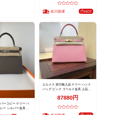
佐川急便
HOT
エルメス 並行輸入品 ケリー ハンド
バッグ ピンク ゴールド金具 上品レ
ザー仕上げ
87880円
パーコピー ケリー ハ
レー シルバー金具 上
げ