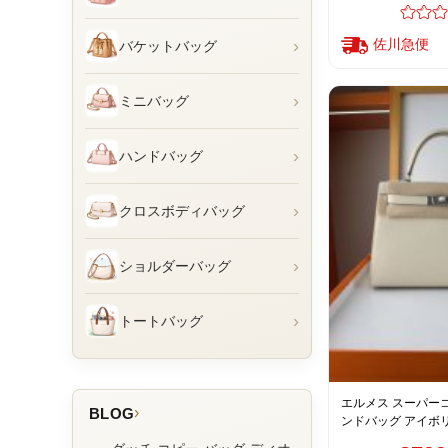
›
佐川急便
バケットバッグ
›
ミニバッグ
›
ハンドバッグ
›
クロスボディバッグ
›
ショルダーバッグ
›
トートバッグ
エルメス スーパーコ
›
BLOG
ンドバッグ アイボ
上質レザー仕上げ