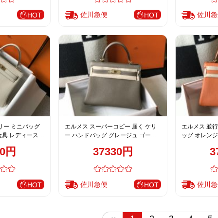
佐川急便
佐川急
HOT
HOT
リー ミニバッグ
エルメス スーパーコピー 届く ケリ
エルメス 並行
金具 レディース
ー ハンドバッグ グレージュ ゴール
ッグ オレンジ
ド金具 通販
70円
37330円
3
佐川急便
佐川急
HOT
HOT