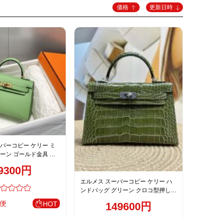
価格
更新日時
パーコピー ケリー ミ
ーン ゴールド金具 上
げ
9300円
エルメス スーパーコピー ケリー ハ
ンドバッグ グリーン クロコ型押し
シルバー金具 高級感仕上げ
便
HOT
149600円