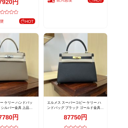
佐川急便
HOT
7920円
便
HOT
ー ケリー ハンドバッ
エルメス スーパーコピー ケリー ハ
 シルバー金具 上品レ
ンドバッグ ブラック ゴールド金具
上質レザー仕上げ
7780円
87750円