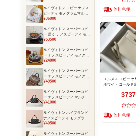
装飾 ミニボストンバッグ
ルイヴィトン コピー ナノス
佐川急便
ピーディ モノグラムマルチ
¥36000
カラー ホワイト ゴールド金
具 リボン装飾 ミニボストン
ルイヴィトン スーパーコピ
バッグ
ー 届く ナノスピーディ モノ
¥53500
グラム ポーチ付き ミニボス
トンバッグ ブラウン 注目商
ルイヴィトン スーパーコピ
品
ー ナノスピーディ モノグラ
¥24800
ム 編み込みストラップ ミニ
ボストンバッグ ブラウン 人
ルイヴィトン スーパーコピ
気モデル
ー ナノスピーディ モノグラ
エルメス コピー ケ
¥49500
ム ブラックハンドル 2WAY
ホワイト ゴールド
ミニバッグ ブラウン 売れ筋
売れ筋
ルイヴィトン スーパーコピ
373
ー ナノスピーディ マルチカ
¥41000
ラーモノグラム ミニボスト
ンバッグ ブラック レディー
ルイヴィトン ハイブランド
ス
佐川急便
ナノスピーディ モノグラム
¥40500
シャドウ 2WAYミニバッグ
ブラック レディース
ルイヴィトン スーパーコピ