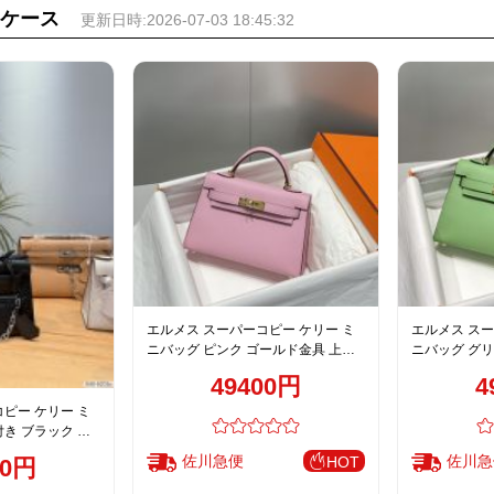
ケース
更新日時:2026-07-03 18:45:32
エルメス スーパーコピー ケリー ミ
エルメス スー
ニバッグ ピンク ゴールド金具 上質
ニバッグ グリ
レザー仕上げ
質レザー仕上
49400円
4
ピー ケリー ミ
き ブラック シ
ザー仕上げ
佐川急便
佐川急
HOT
50円