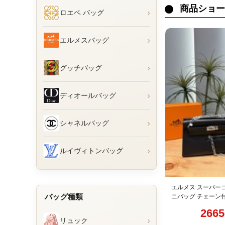
商品ショー
›
ロエベ バッグ
›
エルメスバッグ
›
グッチバッグ
›
ディオールバッグ
›
シャネルバッグ
›
ルイヴィトンバッグ
エルメス スーパーコ
バッグ種類
ニバッグ チェーン付
ルバー金具 上質レ
266
›
リュック