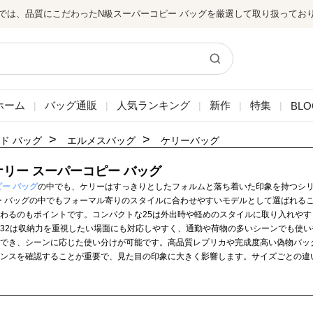
では、品質にこだわったN級スーパーコピー バッグを厳選して取り扱ってお
ホーム
バッグ通販
人気ランキング
新作
特集
BLO
|
|
|
|
|
>
>
ド バッグ
エルメスバッグ
ケリーバッグ
ケリー スーパーコピー バッグ
ー バッグ
の中でも、ケリーはすっきりとしたフォルムと落ち着いた印象を持つシ
ー バッグの中でもフォーマル寄りのスタイルに合わせやすいモデルとして選ばれるこ
わるのもポイントです。コンパクトな25は外出時や軽めのスタイルに取り入れやす
32は収納力を重視したい場面にも対応しやすく、通勤や荷物の多いシーンでも使
でき、シーンに応じた使い分けが可能です。高品質レプリカや完成度高い偽物バッ
ンスを確認することが重要で、見た目の印象に大きく影響します。サイズごとの違