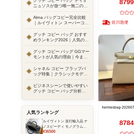
グッチ コピー バッグ ディオ
879
ニュソスが放つ唯一無二の魅
力とは？新作ラインナップ徹
底ガイドとリアルコーデ例
Alma バッグコピー完全比較
佐川急便
｜ルイヴィトン スーパーコピ
ーで叶えるエレガントな日常
グッチ コピー バッグ おすす
めランキング2026｜人気の
GGマーモントから定番モデ
ルまで徹底比較！コピーバッ
グッチ コピー バッグ GGマー
グ通販の選び方
モントが人気の理由｜今また
選ばれる定番ラグジュアリー
バッグとは
シャネル コピー フラップバ
ッグ特集｜クラシックモデル
の魅力と永遠に愛される理由
ビジネスシーンで使いやすい
グッチ コピー バッグ分析｜
通勤・商談向け人気モデル徹
底解説
hermesbag-20260
人気ランキング
ルイヴィトン 並行輸入品 ナ
878
ノスピーディ モノグラムエ
¥36500
クリプス ブラック チェーン