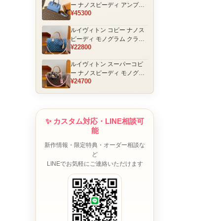
ー ナノスピーディ アンプラ
¥45300
ントレザー ミニボストンバ
ッグ ブルー レディース おす
ルイヴィトン コピー ナノス
すめ
ピーディ モノグラム クラシ
¥22800
ックデザイン ミニボストン
バッグ ブラウン 通販
ルイヴィトン スーパーコピ
ー ナノスピーディ モノグラ
¥24700
ム チャーム装飾 ミニボスト
ンバッグ ブラウンピンク 人
気モデル
✨ カスタム対応・LINE相談可
能
新作情報・限定特典・オーダー相談な
ど
LINEでお気軽にご連絡いただけます