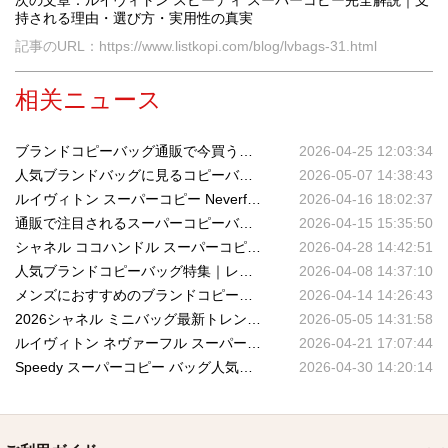
次の文章：ルイヴィトン スピーディ スーパーコピー完全解説｜支
持される理由・選び方・実用性の真実
記事のURL：https://www.listkopi.com/blog/lvbags-31.html
相关ニュース
ブランドコピーバッグ通販で今買うべき人気アイテムまとめ｜売れ筋ランキング＆選び方完全ガイド
2026-04-25 12:03:34
人気ブランドバッグに見るコピーバッグのトレンド分析｜2025年最新ブランドコピーバッグ市場動向
2026-05-07 14:38:43
ルイヴィトン スーパーコピー Neverfull バッグ人気の理由｜定番トートの魅力を徹底解説
2026-04-16 18:02:37
通販で注目されるスーパーコピーバッグの選び方ガイド｜品質・定番・信頼性を徹底解説
2026-04-15 15:35:50
シャネル ココハンドル スーパーコピー完全特集｜人気サイズ別比較＆選び方ガイド2026
2026-04-28 14:42:51
人気ブランドコピーバッグ特集｜レディース高品質モデルを徹底比較｜ルイ・ヴィトン・グッチ・シャネル・エルメス
2026-04-08 14:37:10
メンズにおすすめのブランドコピーバッグ人気モデルまとめ｜高品質なスーパーコピーで叶える大人のスタイル
2026-04-14 14:26:43
2026シャネル ミニバッグ最新トレンド｜Coco HandleからSmall Flapまで人気モデル徹底比較
2026-05-05 14:31:58
ルイヴィトン ネヴァーフル スーパーコピー 徹底解説｜実用性と高級感を両立した究極のトートバッグ
2026-04-21 17:07:44
Speedy スーパーコピー バッグ人気モデルまとめ｜2026年最新サイズ比較＆おすすめ
2026-04-30 14:20:14