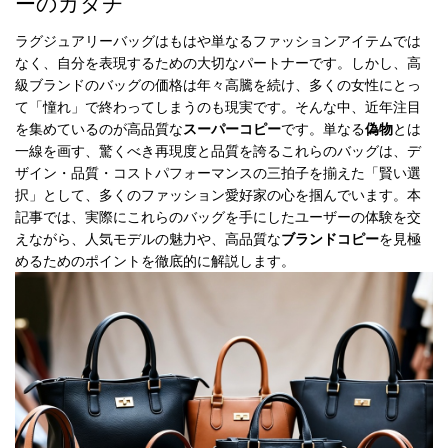
ーのカタチ
録
ホ
ー
ら
ー
ラグジュアリーバッグはもはや単なるファッションアイテムでは
ム
なく、自分を表現するための大切なパートナーです。しかし、高
管
せ
級ブランドのバッグの価格は年々高騰を続け、多くの女性にとっ
バ
て「憧れ」で終わってしまうのも現実です。そんな中、近年注目
理
ッ
を集めているのが高品質な
スーパーコピー
です。単なる
偽物
とは
グ
一線を画す、驚くべき再現度と品質を誇るこれらのバッグは、デ
通
ザイン・品質・コストパフォーマンスの三拍子を揃えた「賢い選
販
択」として、多くのファッション愛好家の心を掴んでいます。本
記事では、実際にこれらのバッグを手にしたユーザーの体験を交
人
えながら、人気モデルの魅力や、高品質な
ブランドコピー
を見極
気
めるためのポイントを徹底的に解説します。
ラ
ン
キ
ン
グ
新
作