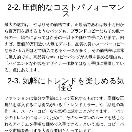
2-2. 圧倒的なコストパフォーマン
ス
最大の魅力は、やはりその価格です。正規品であれば数十万円か
ら百万円を超えるようなバッグも、
ブランドコピー
ならその数十
分の一、場合によっては百分の一以下の価格で手に入ります。例
えば、定価20万円近い人気モデルも、品質の良いスーパーコピー
なら2～5万円ほどで購入できるケースが多く、その価格差は非常
に魅力的です。高品質なmkコピーバッグが人気を集める理由も、
「ハイエンドな外観をデザイナー価格ではなく手頃に提供してい
る」点にあります。
2-3. 気軽にトレンドを楽しめる気
軽さ
ファッションは気分や季節によって変化するものです。高価な正
規品を購入するには勇気がいる「トレンドカラー」や「話題の新
作」も、スーパーコピーなら気軽に試すことができます。「バッ
グのトレンドに追いつくために、そのシーズンのムードを感じら
れるアイテムを手頃な価格で入手できる」という点は、コピーバ
ッグ市場を牽引する大きな要因となっています。