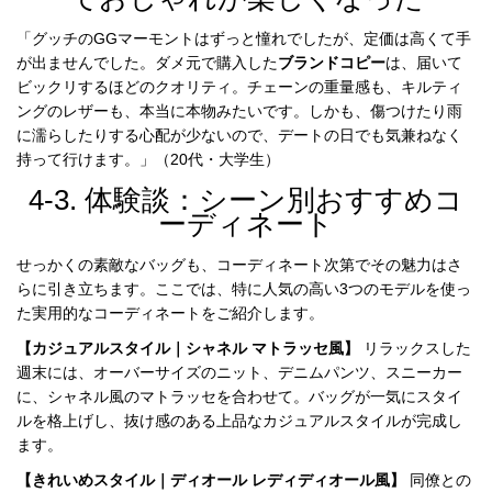
「グッチのGGマーモントはずっと憧れでしたが、定価は高くて手
が出ませんでした。ダメ元で購入した
ブランドコピー
は、届いて
ビックリするほどのクオリティ。チェーンの重量感も、キルティ
ングのレザーも、本当に本物みたいです。しかも、傷つけたり雨
に濡らしたりする心配が少ないので、デートの日でも気兼ねなく
持って行けます。」（20代・大学生）
4-3. 体験談：シーン別おすすめコ
ーディネート
せっかくの素敵なバッグも、コーディネート次第でその魅力はさ
らに引き立ちます。ここでは、特に人気の高い3つのモデルを使っ
た実用的なコーディネートをご紹介します。
【カジュアルスタイル｜シャネル マトラッセ風】
リラックスした
週末には、オーバーサイズのニット、デニムパンツ、スニーカー
に、シャネル風のマトラッセを合わせて。バッグが一気にスタイ
ルを格上げし、抜け感のある上品なカジュアルスタイルが完成し
ます。
【きれいめスタイル｜ディオール レディディオール風】
同僚との