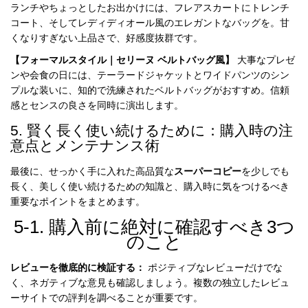
ランチやちょっとしたお出かけには、フレアスカートにトレンチ
コート、そしてレディディオール風のエレガントなバッグを。甘
くなりすぎない上品さで、好感度抜群です。
【フォーマルスタイル｜セリーヌ ベルトバッグ風】
大事なプレゼ
ンや会食の日には、テーラードジャケットとワイドパンツのシン
プルな装いに、知的で洗練されたベルトバッグがおすすめ。信頼
感とセンスの良さを同時に演出します。
5. 賢く長く使い続けるために：購入時の注
意点とメンテナンス術
最後に、せっかく手に入れた高品質な
スーパーコピー
を少しでも
長く、美しく使い続けるための知識と、購入時に気をつけるべき
重要なポイントをまとめます。
5-1. 購入前に絶対に確認すべき3つ
のこと
レビューを徹底的に検証する：
ポジティブなレビューだけでな
く、ネガティブな意見も確認しましょう。複数の独立したレビュ
ーサイトでの評判を調べることが重要です。