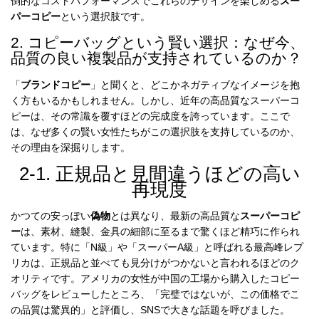
倒的なコストパフォーマンスでこれらのデザインを楽しめる
スー
パーコピー
という選択肢です。
2. コピーバッグという賢い選択：なぜ今、
品質の良い複製品が支持されているのか？
「
ブランドコピー
」と聞くと、どこかネガティブなイメージを抱
く方もいるかもしれません。しかし、近年の高品質なスーパーコ
ピーは、その常識を覆すほどの完成度を誇っています。ここで
は、なぜ多くの賢い女性たちがこの選択肢を支持しているのか、
その理由を深掘りします。
2-1. 正規品と見間違うほどの高い
再現度
かつての安っぽい
偽物
とは異なり、最新の高品質な
スーパーコピ
ー
は、素材、縫製、金具の細部に至るまで驚くほど精巧に作られ
ています。特に「N級」や「スーパーA級」と呼ばれる最高峰レプ
リカは、正規品と並べても見分けがつかないと言われるほどのク
オリティです。アメリカの女性が中国の工場から購入したコピー
バッグをレビューしたところ、「完璧ではないが、この価格でこ
の品質は驚異的」と評価し、SNSで大きな話題を呼びました。