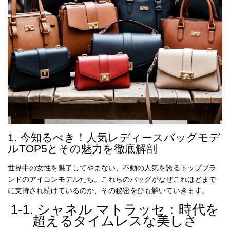
特
集
BLOG
ブランド バッ
バッグ種類
グ
1. 今知るべき！人気レディースバッグモデ
ルTOP5とその魅力を徹底解剖
世界中の女性を魅了してやまない、不動の人気を誇るトップブラ
ンドのアイコンモデルたち。これらのバッグがなぜこれほどまで
に支持され続けているのか、その秘密をひも解いていきます。
最
新
1-1. シャネル マトラッセ：時代を
製
超えるタイムレスな美しさ
品