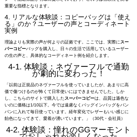
重要な指標となります。
4. リアルな体験談：コピーバッグは「使え
る」のか？ユーザーの声とコーディネート
実例
理論よりも実際の声が何よりの証拠です。ここでは、実際に
スー
パーコピー
バッグを購入し、日々の生活で活用しているユーザー
の生の声と、具体的なコーディネート例を紹介します。
4-1. 体験談：ネヴァーフルで通勤
が劇的に変わった！
「以前は正規品のネヴァーフルを使っていましたが、あまりに高
価で傷つけるのが怖くて日常使いにはできませんでした。しか
し、こちらのサイトで購入した
スーパーコピー
は、品質は遜色な
いのに価格は1/10以下。今では遠慮なくバッグインバッグをパン
パンに入れて毎日使っています。経年変化でレザーもいい感じに
飴色になってきて、愛着が湧いています。」（30代・会社員）
4-2. 体験談：憧れのGGマーモント
でおしゃれが楽しくなった