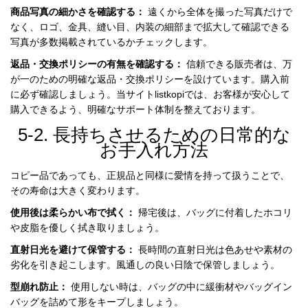
商品写真の細かさを確認する：
遠くから全体を撮った写真だけで
なく、ロゴ、金具、縫い目、内装の細部まで拡大して確認できる
写真が多数掲載されているかチェックします。
返品・交換ポリシーの有無を確認する：
信頼できる販売者は、万
が一のための明確な返品・交換ポリシーを設けています。購入前
に必ず確認しましょう。当サイト
listkopi
では、お客様が安心して
購入できるよう、明確なサポート体制を整えております。
5-2. 長持ちさせるための日常的な
お手入れ方法
コピー品であっても、正規品と同様に愛情を持って扱うことで、
その寿命は大きく変わります。
使用後は柔らかい布で拭く：
帰宅後は、バッグに付着したホコリ
や皮脂を優しく拭き取りましょう。
直射日光を避けて保管する：
長時間の直射日光は色あせや素材の
劣化を引き起こします。風通しの良い日陰で保管しましょう。
型崩れ防止：
使用しない時は、バッグの中に緩衝材やバッグイン
バッグを詰めて形をキープしましょう。