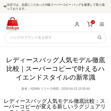
当店では、品質にこだわったN級スーパーコピー バッグを厳選して取り扱
📢
っております。
0
新
規
ロ
ユ
グ
レディースバッグ人気モデル徹底
0
比較｜スーパーコピーで叶えるハ
ー
イ
イエンドスタイルの新常識
ザ
ン
オ
著者：ADMIN リリース時間：2026-04-22 15:55:40
ー
ー
お
listkopis@gmail.com
レディースバッグ人気モデル徹底比較：ス
登
ダ
知
ーパーコピーが変える新しいラグジュアリ