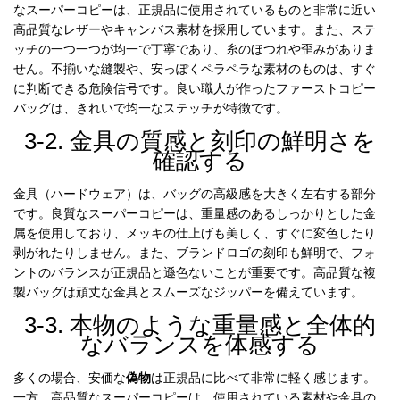
なスーパーコピーは、正規品に使用されているものと非常に近い
高品質なレザーやキャンバス素材を採用しています。また、ステ
ッチの一つ一つが均一で丁寧であり、糸のほつれや歪みがありま
せん。不揃いな縫製や、安っぽくペラペラな素材のものは、すぐ
に判断できる危険信号です。良い職人が作ったファーストコピー
バッグは、きれいで均一なステッチが特徴です。
3-2. 金具の質感と刻印の鮮明さを
確認する
金具（ハードウェア）は、バッグの高級感を大きく左右する部分
です。良質なスーパーコピーは、重量感のあるしっかりとした金
属を使用しており、メッキの仕上げも美しく、すぐに変色したり
剥がれたりしません。また、ブランドロゴの刻印も鮮明で、フォ
ントのバランスが正規品と遜色ないことが重要です。高品質な複
製バッグは頑丈な金具とスムーズなジッパーを備えています。
3-3. 本物のような重量感と全体的
なバランスを体感する
多くの場合、安価な
偽物
は正規品に比べて非常に軽く感じます。
一方、高品質なスーパーコピーは、使用されている素材や金具の