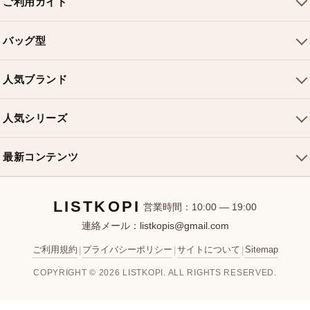
ご利用ガイド
会社概要
バッグ型
ご利用ガイド
トートバッグ
配送について
人気ブランド
ショルダーバッグ
お支払い方法
ルイヴィトンバッグ
クロスボディバッグ
返品・交換
人気シリーズ
シャネルバッグ
ハンドバッグ
よくある質問
スピーディバッグ
ディオールバッグ
ミニバッグ
最新コンテンツ
お問い合わせ
ネヴァーフルバッグ
グッチバッグ
バケットバッグ
おすすめバッグ
アルマバッグ
エルメスバッグ
リュック
LISTKOPI
新着アイテム
営業時間：10:00 — 19:00
連絡メール：
listkopis@gmail.com
選び方ガイド
ブランドカテゴリ
ご利用規約
プライバシーポリシー
サイトについて
Sitemap
|
|
|
お客様レビュー
COPYRIGHT © 2026 LISTKOPI. ALL RIGHTS RESERVED.
人気ランキング