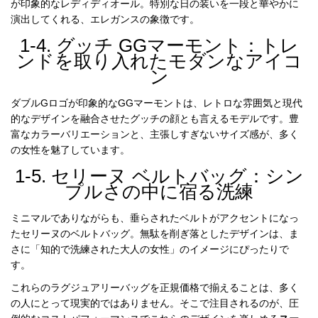
が印象的なレディディオール。特別な日の装いを一段と華やかに
品
演出してくれる、エレガンスの象徴です。
1-4. グッチ GGマーモント：トレ
ンドを取り入れたモダンなアイコ
ン
ダブルGロゴが印象的なGGマーモントは、レトロな雰囲気と現代
的なデザインを融合させたグッチの顔とも言えるモデルです。豊
富なカラーバリエーションと、主張しすぎないサイズ感が、多く
の女性を魅了しています。
1-5. セリーヌ ベルトバッグ：シン
プルさの中に宿る洗練
ミニマルでありながらも、垂らされたベルトがアクセントになっ
たセリーヌのベルトバッグ。無駄を削ぎ落としたデザインは、ま
さに「知的で洗練された大人の女性」のイメージにぴったりで
す。
これらのラグジュアリーバッグを正規価格で揃えることは、多く
の人にとって現実的ではありません。そこで注目されるのが、圧