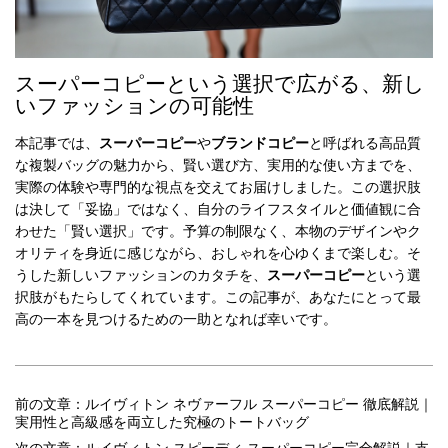
スーパーコピーという選択で広がる、新し
いファッションの可能性
本記事では、
スーパーコピー
や
ブランドコピー
と呼ばれる高品質
な複製バッグの魅力から、賢い選び方、実用的な使い方までを、
実際の体験や専門的な視点を交えてお届けしました。この選択肢
は決して「妥協」ではなく、自分のライフスタイルと価値観に合
わせた「賢い選択」です。予算の制限なく、本物のデザインやク
オリティを身近に感じながら、おしゃれを心ゆくまで楽しむ。そ
うした新しいファッションのカタチを、
スーパーコピー
という選
択肢がもたらしてくれています。この記事が、あなたにとって最
高の一本を見つけるための一助となれば幸いです。
前の文章：ルイヴィトン ネヴァーフル スーパーコピー 徹底解説｜
実用性と高級感を両立した究極のトートバッグ