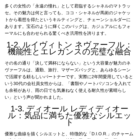
多くの女性の「永遠の憧れ」として君臨するシャネルのマトラッ
セ。その魅力は何と言っても、ココ・シャネルが馬術のジャケッ
トから着想を得たというキルティングと、チェーンショルダーに
お
あります。宝石のように輝くこのバッグは、カジュアルにもフォ
す
ーマルにも合わせられる驚くべき汎用性を誇ります。
す
め
1-2. ルイヴィトン ネヴァーフル：
商
機能性とエレガンスの完璧な融合
品
その名の通り「決して満杯にならない」という大容量が魅力のネ
ヴァーフルは、通勤、旅行、マザーズバッグと、あらゆるシーン
人
で活躍する頼もしいパートナーです。実際に2年間愛用していると
気
いう30代の会社員女性からは、「書類やノートパソコンを入れて
商
も余裕があり、雨の日でも気兼ねなく使える耐久性が素晴らし
品
い」という声が聞かれました。
1-3. ディオール レディディオー
ル：気品に満ちた優雅なシルエッ
セ
ト
ー
ル
優雅な曲線を描くシルエットと、特徴的な「D.I.O.R.」のチャーム
商