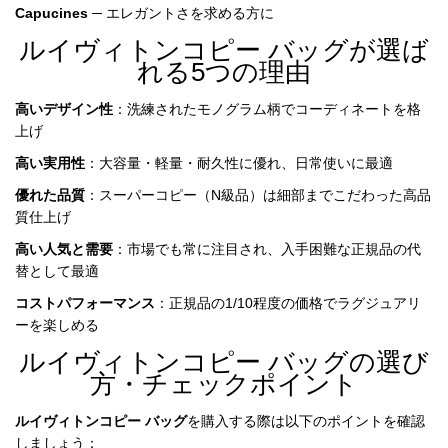
Capucines
─ エレガントさを求める方に
ルイヴィトンコピー バッグが選ば
れる5つの理由
高いデザイン性
：洗練されたモノグラム柄でコーディネートを格
上げ
高い実用性
：大容量・軽量・耐久性に優れ、日常使いに最適
優れた品質
：スーパーコピー（N級品）は細部までこだわった高品
質仕上げ
高い人気と需要
：市場でも常に注目され、入手困難な正規品の代
替として最適
コストパフォーマンス
：正規品の1/10程度の価格でラグジュアリ
ーを楽しめる
ルイヴィトンコピー バッグの選び
方・チェックポイント
ルイヴィトンコピー バッグ
を購入する際は以下のポイントを確認
しましょう：