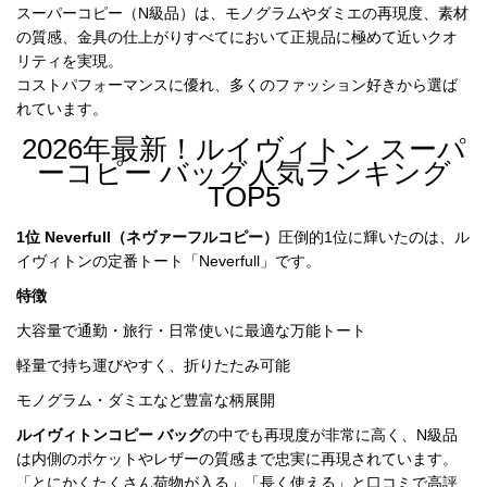
スーパーコピー（N級品）は、モノグラムやダミエの再現度、素材
特
の質感、金具の仕上がりすべてにおいて正規品に極めて近いクオ
集
リティを実現。

コストパフォーマンスに優れ、多くのファッション好きから選ば
BLOG
れています。
2026年最新！ルイヴィトン スーパ
ーコピー バッグ人気ランキング
TOP5
1位 Neverfull（
ネヴァーフル
コピー
）
圧倒的1位に輝いたのは、ル
ブランド バッ
バッグ種類
イヴィトンの定番トート「Neverfull」です。
グ
特徴
大容量で通勤・旅行・日常使いに最適な万能トート
軽量で持ち運びやすく、折りたたみ可能
モノグラム・ダミエなど豊富な柄展開
最
新
ルイヴィトンコピー バッグ
の中でも再現度が非常に高く、N級品
製
は内側のポケットやレザーの質感まで忠実に再現されています。

品
「とにかくたくさん荷物が入る」「長く使える」と口コミで高評