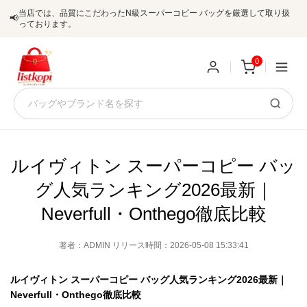
当店では、品質にこだわったN級スーパーコピー バッグを厳選して取り扱
📢
っております。
0
新
規
ロ
ユ
グ
ルイヴィトン スーパーコピー バッ
0
グ人気ランキング2026最新｜
ー
イ
Neverfull・Onthego徹底比較
ザ
ン
オ
著者：ADMIN リリース時間：2026-05-08 15:33:41
ー
ー
お
listkopis@gmail.com
ルイヴィトン スーパーコピー バッグ人気ランキング2026最新｜
登
ダ
知
Neverfull・Onthego徹底比較