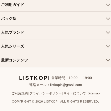
ご利用ガイド
会社概要
バッグ型
ご利用ガイド
トートバッグ
配送について
人気ブランド
ショルダーバッグ
お支払い方法
ルイヴィトンバッグ
クロスボディバッグ
返品・交換
人気シリーズ
シャネルバッグ
ハンドバッグ
よくある質問
スピーディバッグ
ディオールバッグ
ミニバッグ
最新コンテンツ
お問い合わせ
ネヴァーフルバッグ
グッチバッグ
バケットバッグ
おすすめバッグ
アルマバッグ
エルメスバッグ
リュック
LISTKOPI
新着アイテム
営業時間：10:00 — 19:00
連絡メール：
listkopis@gmail.com
選び方ガイド
ブランドカテゴリ
ご利用規約
プライバシーポリシー
サイトについて
Sitemap
|
|
|
お客様レビュー
COPYRIGHT © 2026 LISTKOPI. ALL RIGHTS RESERVED.
人気ランキング