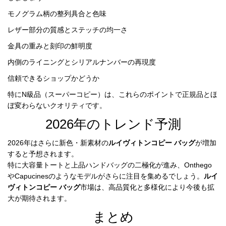
モノグラム柄の整列具合と色味
レザー部分の質感とステッチの均一さ
金具の重みと刻印の鮮明度
内側のライニングとシリアルナンバーの再現度
信頼できるショップかどうか
特にN級品（スーパーコピー）は、これらのポイントで正規品とほ
ぼ変わらないクオリティです。
2026年のトレンド予測
2026年はさらに新色・新素材の
ルイヴィトンコピー バッグ
が増加
すると予想されます。

特に大容量トートと上品ハンドバッグの二極化が進み、Onthego
やCapucinesのようなモデルがさらに注目を集めるでしょう。
ルイ
ヴィトンコピー バッグ
市場は、高品質化と多様化により今後も拡
大が期待されます。
まとめ