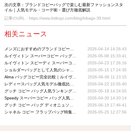
次の文章：ブランドコピーバッグで楽しむ最新ファッションスタ
イル｜人気モデル・コーデ術・選び方徹底解説
記事のURL：https://www.listkopi.com/blog/lvbags-39.html
相关ニュース
メンズにおすすめのブランドコピーバッグ人気モデルまとめ｜高品質なスーパーコピーで叶える大人のスタイル
2026-04-14 14:26:43
ルイヴィトン スーパーコピー バッグ人気ランキング2026最新｜Neverfull・Onthego徹底比較
2026-05-08 15:33:41
ルイヴィトン スピーディ スーパーコピー完全解説｜支持される理由・選び方・実用性の真実
2026-04-23 17:26:16
ショルダーバッグとして人気のシャネル コピー バッグ特集｜定番モデル・魅力・コーデ術徹底解説
2026-05-15 17:24:35
Alma バッグコピー完全比較｜ルイヴィトン スーパーコピーで叶えるエレガントな日常
2026-06-06 11:13:15
レディースバッグ人気モデル徹底比較｜スーパーコピーで叶えるハイエンドスタイルの新常識
2026-04-22 15:55:40
グッチ コピー バッグ人気ランキング2026最新まとめ｜注目モデル・定番シリーズ徹底解説
2026-05-18 14:24:55
Speedy スーパーコピー バッグ人気モデルまとめ｜2026年最新サイズ比較＆おすすめ
2026-04-30 14:20:14
グッチ コピー バッグ ディオニュソスが放つ唯一無二の魅力とは？新作ラインナップ徹底ガイドとリアルコーデ例
2026-06-19 17:46:41
シャネル コピー フラップバッグ特集｜クラシックモデルの魅力と永遠に愛される理由
2026-05-25 12:27:56