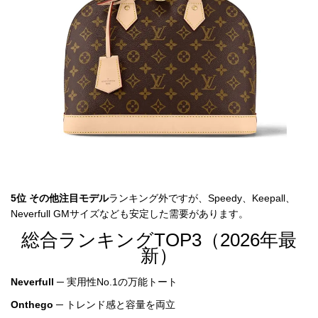
5位 その他注目モデル
ランキング外ですが、Speedy、Keepall、
Neverfull GMサイズなども安定した需要があります。
総合ランキングTOP3（2026年最
新）
Neverfull
─ 実用性No.1の万能トート
Onthego
─ トレンド感と容量を両立