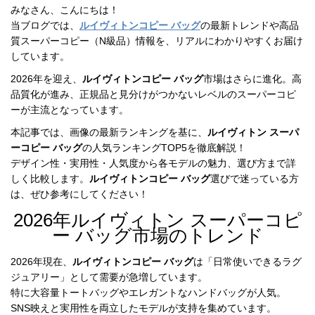
録
ホ
みなさん、こんにちは！

ー
ら
ー
当ブログでは、
ルイヴィトンコピー バッグ
の最新トレンドや高品
ム
質スーパーコピー（N級品）情報を、リアルにわかりやすくお届け
管
せ
しています。
バ
2026年を迎え、
ルイヴィトンコピー バッグ
市場はさらに進化。高
理
ッ
品質化が進み、正規品と見分けがつかないレベルのスーパーコピ
グ
ーが主流となっています。
通
販
本記事では、画像の最新ランキングを基に、
ルイヴィトン スーパ
ーコピー バッグ
の人気ランキングTOP5を徹底解説！

人
デザイン性・実用性・人気度から各モデルの魅力、選び方まで詳
気
しく比較します。
ルイヴィトンコピー バッグ
選びで迷っている方
ラ
は、ぜひ参考にしてください！
ン
2026年ルイヴィトン スーパーコピ
キ
ー バッグ市場のトレンド
ン
グ
2026年現在、
ルイヴィトンコピー バッグ
は「日常使いできるラグ
ジュアリー」として需要が急増しています。

新
特に大容量トートバッグやエレガントなハンドバッグが人気。
作
SNS映えと実用性を両立したモデルが支持を集めています。
