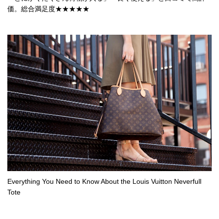
価。総合満足度★★★★★
お
す
す
め
商
品
人
気
商
品
Everything You Need to Know About the Louis Vuitton Neverfull
セ
Tote
ー
ル
商