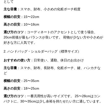
として
特
主な容量
：スマホ、財布、小さめの化粧ポーチ程度
集
横幅の目安
：15〜22cm
BLOG
高さの目安
：10〜18cm
選び方のコツ
：コーディネートのアクセントとして使う場合、
20cm前後が最もバランスが良いです。 荷物が少ない方や小さめが
好きな方に人気です。
2. ハンドバッグ・ショルダーバッグ（標準サイズ）
ブランド バッ
バッグ種類
グ
おすすめの使い方
：日常使い、通勤、休日のお出かけ
主な容量
：スマホ、財布、長財布、化粧ポーチ、鍵、ハンカチな
ど
横幅の目安
：25〜35cm
高さの目安
：18〜25cm
最
新
選び方のコツ
：一番汎用性が高いサイズです。 25〜28cmはコン
製
パクトに、30〜35cmは少し余裕を持たせたい方に適しています。
品