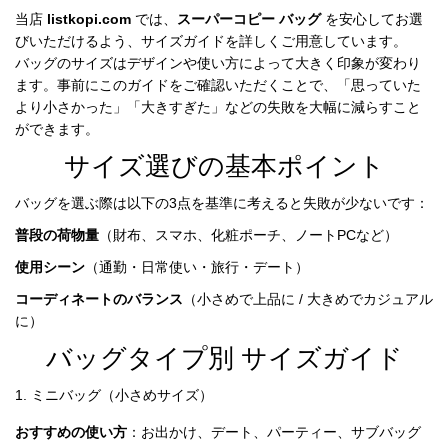
録
ホ
当店 
listkopi.com
 では、
スーパーコピー バッグ
 を安心してお選
ー
ら
ー
びいただけるよう、サイズガイドを詳しくご用意しています。

ム
バッグのサイズはデザインや使い方によって大きく印象が変わり
管
せ
ます。事前にこのガイドをご確認いただくことで、「思っていた
バ
より小さかった」「大きすぎた」などの失敗を大幅に減らすこと
理
ッ
ができます。
グ
サイズ選びの基本ポイント
通
販
バッグを選ぶ際は以下の3点を基準に考えると失敗が少ないです：
人
普段の荷物量
（財布、スマホ、化粧ポーチ、ノートPCなど）
気
使用シーン
（通勤・日常使い・旅行・デート）
ラ
ン
コーディネートのバランス
（小さめで上品に / 大きめでカジュアル
キ
に）
ン
バッグタイプ別 サイズガイド
グ
1. ミニバッグ（小さめサイズ）
新
作
おすすめの使い方
：お出かけ、デート、パーティー、サブバッグ