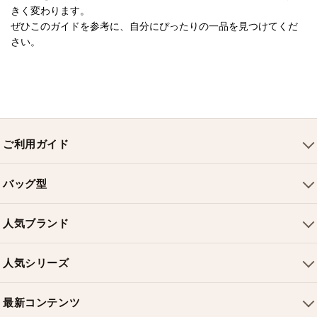
きく変わります。

ぜひこのガイドを参考に、自分にぴったりの一品を見つけてくだ
さい。
ご利用ガイド
会社概要
バッグ型
ご利用ガイド
トートバッグ
配送について
人気ブランド
ショルダーバッグ
お支払い方法
ルイヴィトンバッグ
クロスボディバッグ
返品・交換
人気シリーズ
シャネルバッグ
ハンドバッグ
よくある質問
スピーディバッグ
ディオールバッグ
ミニバッグ
最新コンテンツ
お問い合わせ
ネヴァーフルバッグ