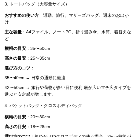
3. トートバッグ（大容量サイズ）
おすすめの使い方
：通勤、旅行、マザーズバッグ、週末のお出か
お
け
す
主な容量
：A4ファイル、ノートPC、折り畳み傘、水筒、着替えな
す
ど
め
商
横幅の目安
：35〜50cm
品
高さの目安
：25〜35cm
選び方のコツ
：
人
35〜40cm → 日常の通勤に最適
気
商
42〜50cm → 旅行や荷物が多い日に便利 底が広いマチ広タイプを
品
選ぶと安定感が増します。
4. バケットバッグ・クロスボディバッグ
セ
横幅の目安
：20〜30cm
ー
高さの目安
：18〜28cm
ル
商
選び方のコツ
：斜めがけやクロスボディで使う場合、25cm前後が