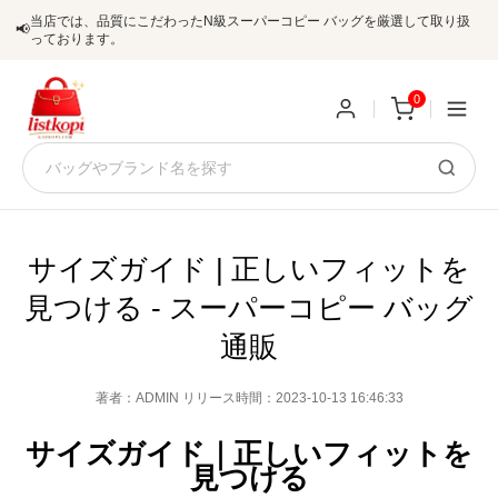
当店では、品質にこだわったN級スーパーコピー バッグを厳選して取り扱
📢
っております。
0
新
規
ロ
ユ
グ
サイズガイド | 正しいフィットを
0
見つける - スーパーコピー バッグ
ー
イ
通販
ザ
ン
オ
著者：ADMIN リリース時間：2023-10-13 16:46:33
ー
ー
お
listkopis@gmail.com
サイズガイド｜正しいフィットを
登
ダ
知
見つける