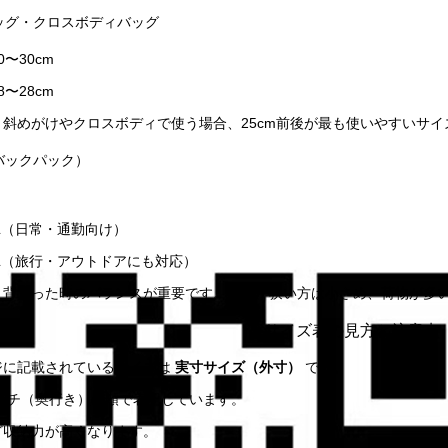
バッグ・クロスボディバッグ
0〜30cm
8〜28cm
：斜めがけやクロスボディで使う場合、25cm前後が最も使いやすいサ
（バックパック）
5L（日常・通勤向け）
5L（旅行・アウトドアにも対応）
：背負った時のバランスが重要です。肩幅が狭い方は小さめ、荷物が多い
サイズ表の見方と注意点
に記載されているサイズは 
実寸サイズ（外寸）
 です。
 × マチ（奥行き）の順で表記しています。
ど収納力が高くなります。