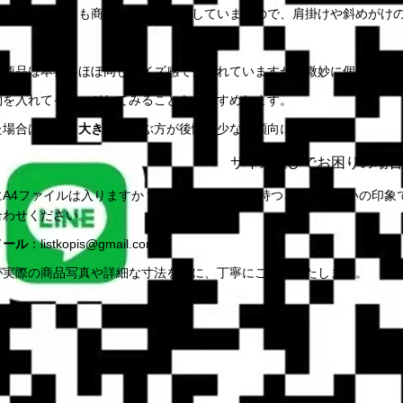
トラップの長さも商品ページに記載していますので、肩掛けや斜めがけ
：
ー商品は本物とほぼ同じサイズ感で作られていますが、微妙に個体差が
物を入れてイメージしてみることをおすすめします。
た場合は、
少し大きめ
を選ぶ方が後悔が少ない傾向にあります。
サイズ選びでお困りの場合
A4ファイルは入りますか？」「165cmの私が持つとどのくらいの印
合わせください。
メール
：
listkopis@gmail.com
が実際の商品写真や詳細な寸法を基に、丁寧にご案内いたします。