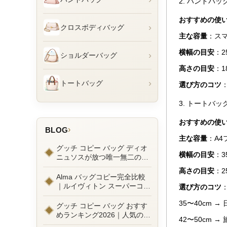
2. ハンドバ
おすすめの使
›
クロスボディバッグ
主な容量
：ス
横幅の目安
：2
›
ショルダーバッグ
高さの目安
：1
›
トートバッグ
選び方のコツ
3. トートバ
おすすめの使
›
BLOG
主な容量
：A
グッチ コピー バッグ ディオ
横幅の目安
：3
ニュソスが放つ唯一無二の魅
力とは？新作ラインナップ徹
高さの目安
：2
底ガイドとリアルコーデ例
Alma バッグコピー完全比較
｜ルイヴィトン スーパーコピ
選び方のコツ
ーで叶えるエレガントな日常
35〜40cm 
グッチ コピー バッグ おすす
めランキング2026｜人気の
42〜50cm
GGマーモントから定番モデ