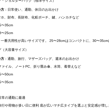
ッグ・ショルダーバッグ（標準サイズ）
い方
：日常使い、通勤、休日のお出かけ
マホ、財布、長財布、化粧ポーチ、鍵、ハンカチなど
5〜35cm
8〜25cm
：一番汎用性が高いサイズです。 25〜28cmはコンパクトに、30〜35
ッグ（大容量サイズ）
い方
：通勤、旅行、マザーズバッグ、週末のお出かけ
4ファイル、ノートPC、折り畳み傘、水筒、着替えなど
5〜50cm
5〜35cm
：
→ 日常の通勤に最適
 → 旅行や荷物が多い日に便利 底が広いマチ広タイプを選ぶと安定感が増