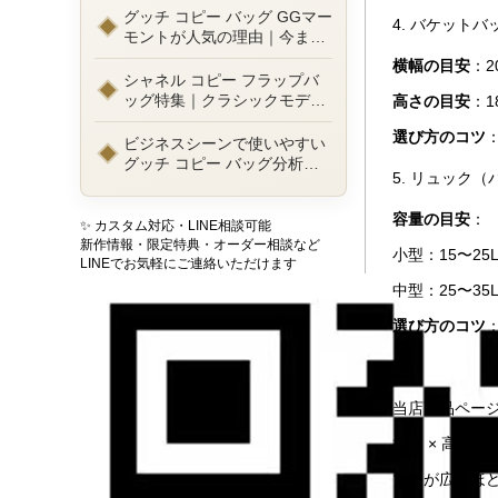
ルまで徹底比較！コピーバッ
グッチ コピー バッグ GGマー
4. バケット
グ通販の選び方
モントが人気の理由｜今また
選ばれる定番ラグジュアリー
横幅の目安
：2
バッグとは
シャネル コピー フラップバ
ッグ特集｜クラシックモデル
高さの目安
：1
の魅力と永遠に愛される理由
選び方のコツ
ビジネスシーンで使いやすい
グッチ コピー バッグ分析｜
5. リュック
通勤・商談向け人気モデル徹
底解説
容量の目安
：
✨ カスタム対応・LINE相談可能
新作情報・限定特典・オーダー相談など
小型：15〜2
LINEでお気軽にご連絡いただけます
中型：25〜3
選び方のコツ
当店商品ページ
横幅 × 高さ
マチが広いほ