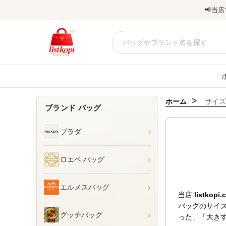
📢
当店
>
ホーム
サイズ
ブランド バッグ
›
プラダ
›
ロエベ バッグ
›
エルメスバッグ
当店 
listkopi.
バッグのサイ
›
グッチバッグ
った」「大き