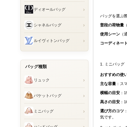
›
ディオールバッグ
バッグを選ぶ
›
シャネルバッグ
普段の荷物量
使用シーン
（
›
ルイヴィトンバッグ
コーディネー
1. ミニバッ
バッグ種類
おすすめの使
›
リュック
主な容量
：ス
横幅の目安
：1
›
バケットバッグ
高さの目安
：1
›
選び方のコツ
ミニバッグ
気です。
›
ハンドバッグ