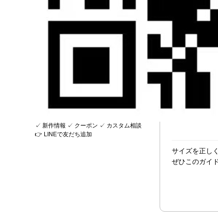
✓ 新作情報
✓ クーポン
✓ カスタム相談
👉 LINEで友だち追加
サイズを正し
ぜひこのガイ