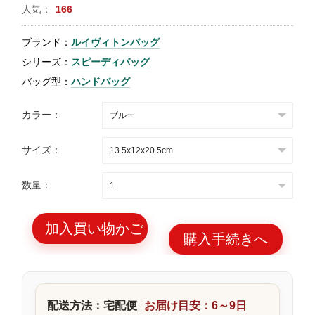
人気：
166
特
集
ブランド：
ルイヴィトンバッグ
BLOG
シリーズ：
スピーディバッグ
バッグ型：
ハンドバッグ
カラー：
サイズ：
ブランド バッ
バッグ種類
グ
数量：
加入買い物かご
購入手続きへ
最
新
製
配送方法：宅配便
お届け目安：6～9日
品