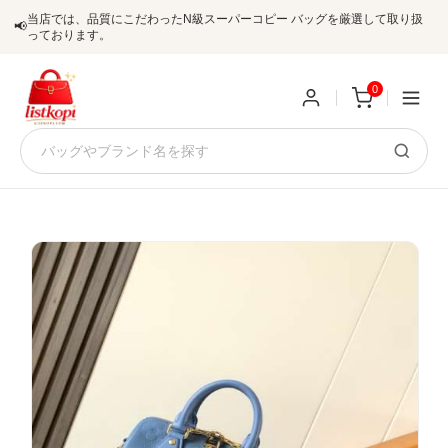
当店では、品質にこだわったN級スーパーコピー バッグを厳選して取り扱
📢
っております。
0
新
規
ロ
ユ
グ
0
ー
イ
ザ
ン
オ
ー
ー
お
listkopis@gmail.com
登
ダ
知