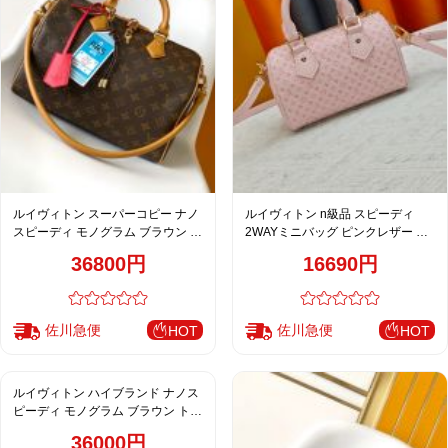
ルイヴィトン スーパーコピー ナノ
ルイヴィトン n級品 スピーディ
スピーディ モノグラム ブラウン ト
2WAYミニバッグ ピンクレザー モ
ラベルタグ付 レザーアクセント ミ
ノグラム型押し M29414 M81085
36800円
16690円
ニボストンバッグ
佐川急便
佐川急便
HOT
HOT
ルイヴィトン ハイブランド ナノス
ピーディ モノグラム ブラウン トラ
ンク風チャーム付 ボストンバッグ
36000円