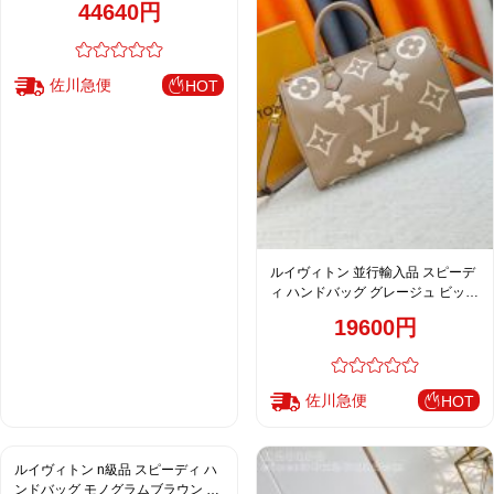
44640円
金具 M29096
佐川急便
HOT
ルイヴィトン 並行輸入品 スピーデ
ィ ハンドバッグ グレージュ ビッグ
モノグラム
19600円
佐川急便
HOT
ルイヴィトン n級品 スピーディ ハ
ンドバッグ モノグラムブラウン ピ