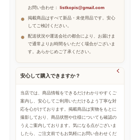
お問い合わせ：
listkopis@gmail.com
掲載商品はすべて新品・未使用品です。安心
お
してご検討ください。
す
す
配送状況や運送会社の都合により、お届けま
め
で通常よりお時間をいただく場合がございま
商
品
す。あらかじめご了承ください。

安心して購入できますか？
人
気
商
当店では、商品情報をできるだけわかりやすくご
品
案内し、安心してご利用いただけるよう丁寧な対
応を心がけております。掲載商品は実物をもとに
撮影しており、商品状態や仕様についても確認の
セ
ー
うえご案内しております。気になる点がございま
ル
したら、ご注文前でもお気軽にお問い合わせくだ
商