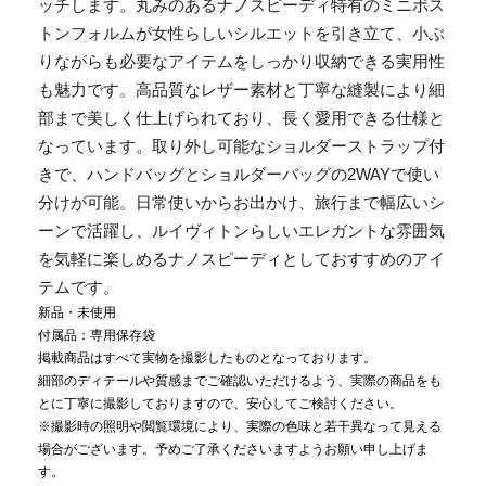
ッチします。丸みのあるナノスピーディ特有のミニボス
トンフォルムが女性らしいシルエットを引き立て、小ぶ
りながらも必要なアイテムをしっかり収納できる実用性
も魅力です。高品質なレザー素材と丁寧な縫製により細
部まで美しく仕上げられており、長く愛用できる仕様と
なっています。取り外し可能なショルダーストラップ付
きで、ハンドバッグとショルダーバッグの2WAYで使い
分けが可能。日常使いからお出かけ、旅行まで幅広いシ
ーンで活躍し、ルイヴィトンらしいエレガントな雰囲気
を気軽に楽しめるナノスピーディとしておすすめのアイ
テムです。
新品・未使用
付属品：専用保存袋
掲載商品はすべて実物を撮影したものとなっております。
細部のディテールや質感までご確認いただけるよう、実際の商品をも
とに丁寧に撮影しておりますので、安心してご検討ください。
※撮影時の照明や閲覧環境により、実際の色味と若干異なって見える
場合がございます。予めご了承くださいますようお願い申し上げま
す。