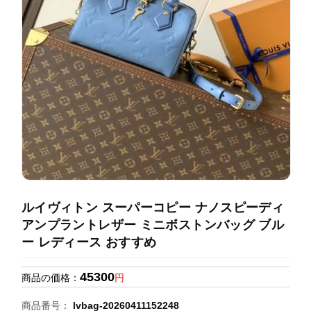
録
ホ
ー
ら
ー
ム
管
せ
バ
理
ッ
グ
通
販
人
気
ラ
ン
ルイヴィトン スーパーコピー ナノスピーディ
キ
アンプラントレザー ミニボストンバッグ ブル
ン
ー レディース おすすめ
グ
45300
商品の価格：
円
新
作
商品番号：
lvbag-20260411152248