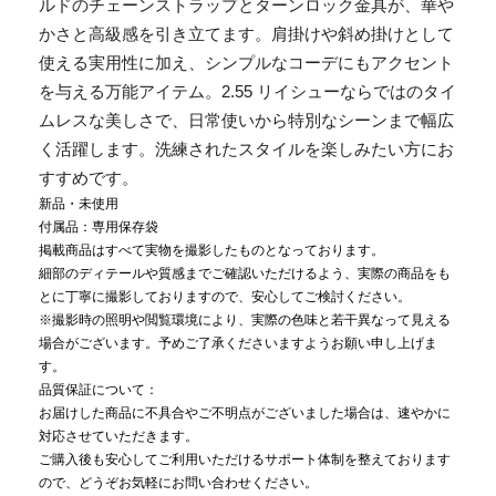
ルドのチェーンストラップとターンロック金具が、華や
かさと高級感を引き立てます。肩掛けや斜め掛けとして
使える実用性に加え、シンプルなコーデにもアクセント
を与える万能アイテム。2.55 リイシューならではのタイ
ムレスな美しさで、日常使いから特別なシーンまで幅広
く活躍します。洗練されたスタイルを楽しみたい方にお
すすめです。
新品・未使用
付属品：専用保存袋
掲載商品はすべて実物を撮影したものとなっております。
細部のディテールや質感までご確認いただけるよう、実際の商品をも
とに丁寧に撮影しておりますので、安心してご検討ください。
※撮影時の照明や閲覧環境により、実際の色味と若干異なって見える
場合がございます。予めご了承くださいますようお願い申し上げま
す。
品質保証について：
お届けした商品に不具合やご不明点がございました場合は、速やかに
対応させていただきます。
ご購入後も安心してご利用いただけるサポート体制を整えております
ので、どうぞお気軽にお問い合わせください。