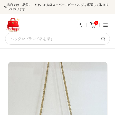
当店では、品質にこだわったN級スーパーコピー バッグを厳選して取り扱
📢
っております。
0
新
規
ロ
ユ
グ
0
ー
イ
ザ
ン
オ
ー
ー
お
listkopis@gmail.com
登
ダ
知