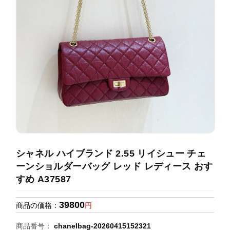
録
ホ
ー
ら
ー
ム
管
せ
バ
理
ッ
グ
通
販
人
気
ラ
ン
シャネル ハイブランド 2.55 リイシュー チェ
キ
ーンショルダーバッグ レッド レディース おす
ン
すめ A37587
グ
39800
商品の価格：
円
新
作
商品番号：
chanelbag-20260415152321