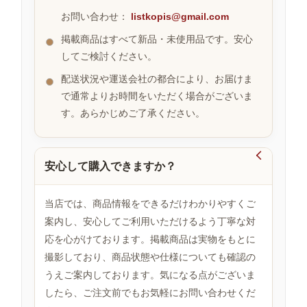
お問い合わせ：
listkopis@gmail.com
掲載商品はすべて新品・未使用品です。安心
お
してご検討ください。
す
す
配送状況や運送会社の都合により、お届けま
め
で通常よりお時間をいただく場合がございま
商
品
す。あらかじめご了承ください。

安心して購入できますか？
人
気
商
当店では、商品情報をできるだけわかりやすくご
品
案内し、安心してご利用いただけるよう丁寧な対
応を心がけております。掲載商品は実物をもとに
撮影しており、商品状態や仕様についても確認の
セ
ー
うえご案内しております。気になる点がございま
ル
したら、ご注文前でもお気軽にお問い合わせくだ
商