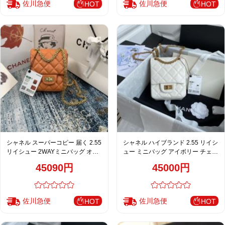
佐川急便
佐川急便
HOT
HOT
シャネル スーパーコピー 届く 2.55
シャネル ハイブランド 2.55 リイシ
リイシュー 2WAYミニバッグ オレ
ュー ミニバッグ アイボリー チェー
ンジ チェーンショルダー おすすめ
ンショルダー 通販 AS1961
45090円
45000円
AS1961
佐川急便
佐川急便
HOT
HOT