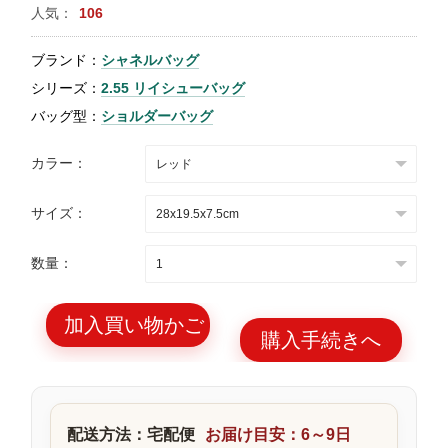
人気：
106
特
集
ブランド：
シャネルバッグ
BLOG
シリーズ：
2.55 リイシューバッグ
バッグ型：
ショルダーバッグ
カラー：
サイズ：
ブランド バッ
バッグ種類
グ
数量：
加入買い物かご
購入手続きへ
最
新
製
配送方法：宅配便
お届け目安：6～9日
品