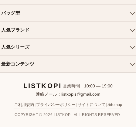
会社概要
バッグ型
ご利用ガイド
トートバッグ
配送について
人気ブランド
ショルダーバッグ
お支払い方法
ルイヴィトンバッグ
クロスボディバッグ
返品・交換
人気シリーズ
シャネルバッグ
ハンドバッグ
よくある質問
スピーディバッグ
ディオールバッグ
ミニバッグ
最新コンテンツ
お問い合わせ
ネヴァーフルバッグ
グッチバッグ
バケットバッグ
おすすめバッグ
アルマバッグ
エルメスバッグ
リュック
LISTKOPI
新着アイテム
営業時間：10:00 — 19:00
連絡メール：
listkopis@gmail.com
選び方ガイド
ブランドカテゴリ
ご利用規約
プライバシーポリシー
サイトについて
Sitemap
|
|
|
お客様レビュー
COPYRIGHT © 2026 LISTKOPI. ALL RIGHTS RESERVED.
人気ランキング