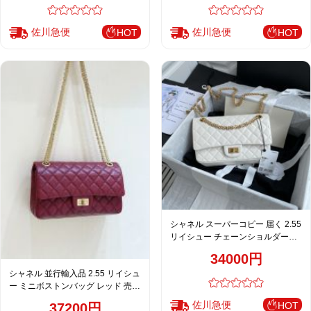
佐川急便
佐川急便
HOT
HOT
シャネル スーパーコピー 届く 2.55
リイシュー チェーンショルダーバ
ッグ ホワイト 注目商品
34000円
シャネル 並行輸入品 2.55 リイシュ
ー ミニボストンバッグ レッド 売れ
筋 A37586
佐川急便
HOT
37200円