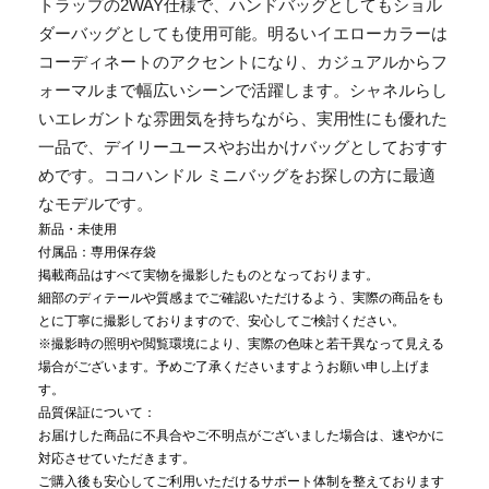
トラップの2WAY仕様で、ハンドバッグとしてもショル
ダーバッグとしても使用可能。明るいイエローカラーは
コーディネートのアクセントになり、カジュアルからフ
ォーマルまで幅広いシーンで活躍します。シャネルらし
いエレガントな雰囲気を持ちながら、実用性にも優れた
一品で、デイリーユースやお出かけバッグとしておすす
めです。ココハンドル ミニバッグをお探しの方に最適
なモデルです。
新品・未使用
付属品：専用保存袋
掲載商品はすべて実物を撮影したものとなっております。
細部のディテールや質感までご確認いただけるよう、実際の商品をも
とに丁寧に撮影しておりますので、安心してご検討ください。
※撮影時の照明や閲覧環境により、実際の色味と若干異なって見える
場合がございます。予めご了承くださいますようお願い申し上げま
す。
品質保証について：
お届けした商品に不具合やご不明点がございました場合は、速やかに
対応させていただきます。
ご購入後も安心してご利用いただけるサポート体制を整えております