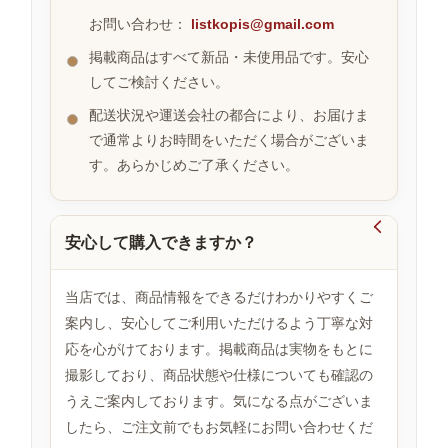
お問い合わせ：
listkopis@gmail.com
掲載商品はすべて新品・未使用品です。安心
お
してご検討ください。
す
す
配送状況や運送会社の都合により、お届けま
め
で通常よりお時間をいただく場合がございま
商
品
す。あらかじめご了承ください。

安心して購入できますか？
人
気
商
当店では、商品情報をできるだけわかりやすくご
品
案内し、安心してご利用いただけるよう丁寧な対
応を心がけております。掲載商品は実物をもとに
撮影しており、商品状態や仕様についても確認の
セ
ー
うえご案内しております。気になる点がございま
ル
したら、ご注文前でもお気軽にお問い合わせくだ
商