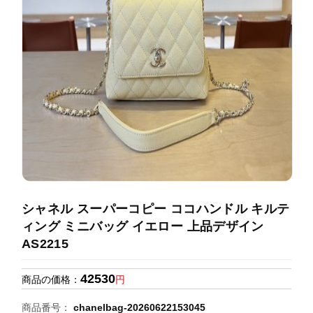
録
ホ
ー
ら
ー
ム
管
せ
バ
理
ッ
グ
通
販
人
気
ラ
ン
シャネル スーパーコピー ココハンドル キルテ
キ
ィング ミニバッグ イエロー 上品デザイン
ン
AS2215
グ
42530
商品の価格：
円
新
作
商品番号：
chanelbag-20260622153045