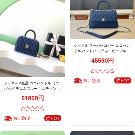
シャネル スーパーコピー ココハン
ドル ハンドバッグ ネイビーブルー
キルティングレザー 2WAYミニバ
45590円
ッグ 上品モデル
佐川急便
HOT
シャネル n級品 ココハンドル ミニ
バッグ デニムブルー キルティング
コンパクトバッグ 上品デザイン
51800円
AS4244
佐川急便
HOT