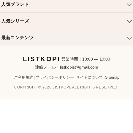
配送について
人気ブランド
ショルダーバッグ
お支払い方法
ルイヴィトンバッグ
クロスボディバッグ
返品・交換
人気シリーズ
シャネルバッグ
ハンドバッグ
よくある質問
スピーディバッグ
ディオールバッグ
ミニバッグ
最新コンテンツ
お問い合わせ
ネヴァーフルバッグ
グッチバッグ
バケットバッグ
おすすめバッグ
アルマバッグ
エルメスバッグ
リュック
LISTKOPI
新着アイテム
営業時間：10:00 — 19:00
連絡メール：
listkopis@gmail.com
選び方ガイド
ブランドカテゴリ
ご利用規約
プライバシーポリシー
サイトについて
Sitemap
|
|
|
お客様レビュー
COPYRIGHT © 2026 LISTKOPI. ALL RIGHTS RESERVED.
人気ランキング