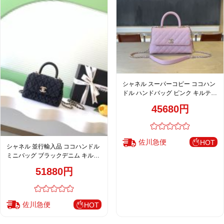
シャネル スーパーコピー ココハン
ドル ハンドバッグ ピンク キルティ
ングレザー 2WAYミニバッグ 上品
45680円
モデル
佐川急便
HOT
シャネル 並行輸入品 ココハンドル
ミニバッグ ブラックデニム キルテ
ィング コンパクトバッグ 上品モデ
51880円
ル AS4244
佐川急便
HOT