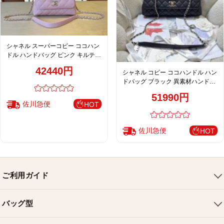
シャネル スーパーコピー ココハン
ドル ハンドバッグ ピンク キルティ
ングレザー コンパクトバッグ 上品
42440円
シャネル コピー ココハンドル ハン
モデル AS2215
ドバッグ ブラック 異素材ハンドル
キルティングレザー 上品モデル
51990円
佐川急便
HOT
佐川急便
HOT
ご利用ガイド
会社概要
バッグ型
ご利用ガイド
トートバッグ