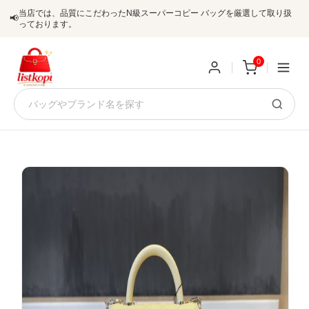
当店では、品質にこだわったN級スーパーコピー バッグを厳選して取り扱
📢
っております。
0
新
規
ロ
ユ
グ
0
ー
イ
ザ
ン
オ
ー
ー
お
listkopis@gmail.com
登
ダ
知