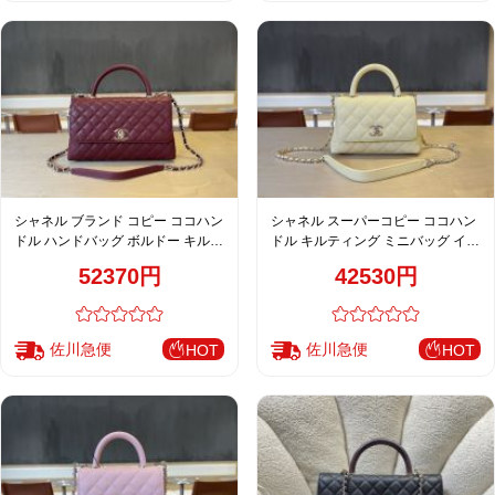
シャネル ブランド コピー ココハン
シャネル スーパーコピー ココハン
ドル ハンドバッグ ボルドー キルテ
ドル キルティング ミニバッグ イエ
ィングレザー 上品チェーンバッグ
ロー 上品デザイン AS2215
52370円
42530円
92991
佐川急便
佐川急便
HOT
HOT