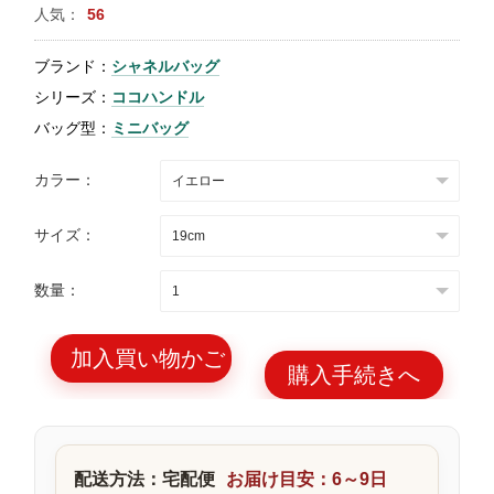
人気：
56
特
集
ブランド：
シャネルバッグ
BLOG
シリーズ：
ココハンドル
バッグ型：
ミニバッグ
カラー：
サイズ：
ブランド バッ
バッグ種類
グ
数量：
加入買い物かご
購入手続きへ
最
新
製
配送方法：宅配便
お届け目安：6～9日
品