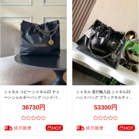
シャネル コピー シャネル22 チェ
シャネル 並行輸入品 シャネル22
ーンショルダーバッグ ハンドバッ
ハンドバッグ ブラックキルティン
グ ブラック キルティング
グレザー チェーンショルダー
36730円
53300円
AS3261
佐川急便
佐川急便
HOT
HOT