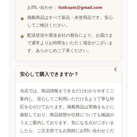
お問い合わせ：
listkopis@gmail.com
掲載商品はすべて新品・未使用品です。安心
お
してご検討ください。
す
す
配送状況や運送会社の都合により、お届けま
め
で通常よりお時間をいただく場合がございま
商
品
す。あらかじめご了承ください。

安心して購入できますか？
人
気
商
当店では、商品情報をできるだけわかりやすくご
品
案内し、安心してご利用いただけるよう丁寧な対
応を心がけております。掲載商品は実物をもとに
撮影しており、商品状態や仕様についても確認の
セ
ー
うえご案内しております。気になる点がございま
ル
したら、ご注文前でもお気軽にお問い合わせくだ
商