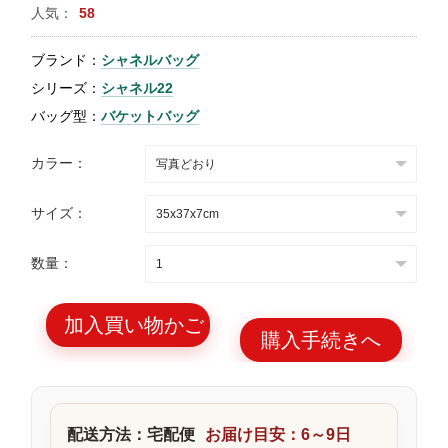
人気：
58
特
集
ブランド：
シャネルバッグ
BLOG
シリーズ：
シャネル22
バッグ型：
バケットバッグ
カラー：
サイズ：
ブランド バッ
バッグ種類
グ
数量：
加入買い物かご
購入手続きへ
最
新
製
配送方法：宅配便
お届け目安：6～9日
品