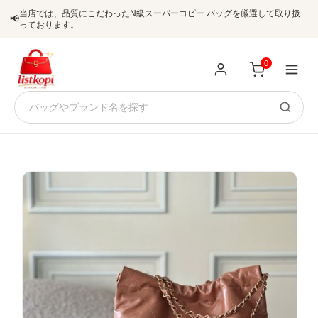
当店では、品質にこだわったN級スーパーコピー バッグを厳選して取り扱
📢
っております。
0
新
規
ロ
ユ
グ
0
ー
イ
ザ
ン
オ
ー
ー
お
listkopis@gmail.com
登
ダ
知