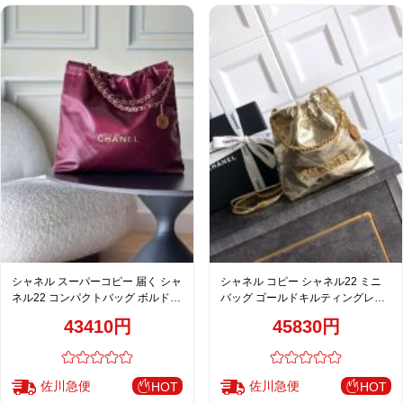
シャネル スーパーコピー 届く シャ
シャネル コピー シャネル22 ミニ
ネル22 コンパクトバッグ ボルドー
バッグ ゴールドキルティングレザ
キルティングチェーン
ー チェーンショルダー
43410円
45830円
佐川急便
佐川急便
HOT
HOT