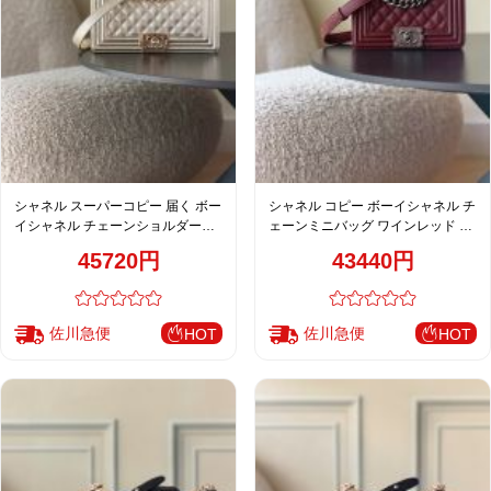
シャネル スーパーコピー 届く ボー
シャネル コピー ボーイシャネル チ
イシャネル チェーンショルダーバ
ェーンミニバッグ ワインレッド レ
ッグ ゴールド レザー コンパクトバ
ディース 67085
45720円
43440円
ッグ 注目商品
佐川急便
佐川急便
HOT
HOT