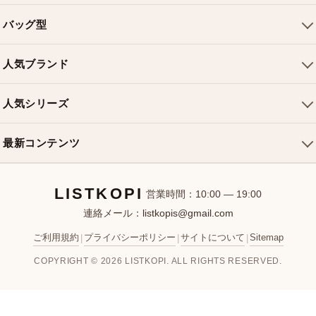
会社概要
バッグ型
ご利用ガイド
トートバッグ
配送について
人気ブランド
ショルダーバッグ
お支払い方法
ルイヴィトンバッグ
クロスボディバッグ
返品・交換
人気シリーズ
シャネルバッグ
ハンドバッグ
よくある質問
スピーディバッグ
ディオールバッグ
ミニバッグ
最新コンテンツ
お問い合わせ
ネヴァーフルバッグ
グッチバッグ
バケットバッグ
おすすめバッグ
アルマバッグ
エルメスバッグ
リュック
LISTKOPI
新着アイテム
営業時間：10:00 — 19:00
連絡メール：
listkopis@gmail.com
選び方ガイド
ブランドカテゴリ
ご利用規約
プライバシーポリシー
サイトについて
Sitemap
|
|
|
お客様レビュー
COPYRIGHT © 2026 LISTKOPI. ALL RIGHTS RESERVED.
人気ランキング