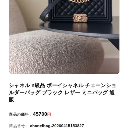
録
ホ
ー
ら
ー
ム
管
せ
バ
理
ッ
グ
通
販
人
気
ラ
ン
シャネル n級品 ボーイシャネル チェーンショ
キ
ルダーバッグ ブラック レザー ミニバッグ 通
ン
販
グ
45700
商品の価格：
円
新
作
商品番号：
chanelbag-20260415153827