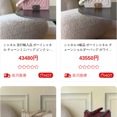
シャネル 並行輸入品 ボーイシャネ
シャネル n級品 ボーイシャネル チ
ル チェーンミニバッグ ピンク レデ
ェーンショルダーバッグ ホワイト
ィース 67085
注目商品 67085
43480円
43550円
佐川急便
佐川急便
HOT
HOT