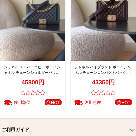
シャネル スーパーコピー ボーイシ
シャネル ハイブランド ボーイシャ
ャネル チェーンショルダーバッグ
ネル チェーンコンパクトバッグ ダ
ブラック レザー コンパクトバッグ
ークブラウン 新作 67085
45800円
43350円
人気モデル
佐川急便
佐川急便
HOT
HOT
ご利用ガイド