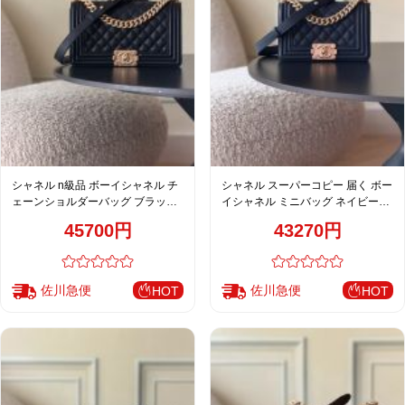
シャネル n級品 ボーイシャネル チ
シャネル スーパーコピー 届く ボー
ェーンショルダーバッグ ブラック
イシャネル ミニバッグ ネイビーブ
レザー ミニバッグ 通販
ルー 売れ筋 67085
45700円
43270円
佐川急便
佐川急便
HOT
HOT