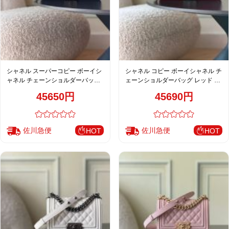
シャネル スーパーコピー ボーイシ
シャネル コピー ボーイシャネル チ
ャネル チェーンショルダーバッグ
ェーンショルダーバッグ レッド レ
ダークグレー レザー ミニバッグ 高
ザー コンパクトバッグ レディース
45650円
45690円
品質レプリカ
佐川急便
佐川急便
HOT
HOT