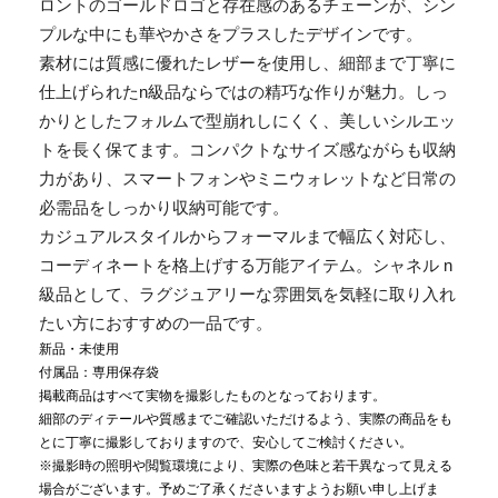
ロントのゴールドロゴと存在感のあるチェーンが、シン
プルな中にも華やかさをプラスしたデザインです。
素材には質感に優れたレザーを使用し、細部まで丁寧に
仕上げられたn級品ならではの精巧な作りが魅力。しっ
かりとしたフォルムで型崩れしにくく、美しいシルエッ
トを長く保てます。コンパクトなサイズ感ながらも収納
力があり、スマートフォンやミニウォレットなど日常の
必需品をしっかり収納可能です。
カジュアルスタイルからフォーマルまで幅広く対応し、
コーディネートを格上げする万能アイテム。シャネル n
級品として、ラグジュアリーな雰囲気を気軽に取り入れ
たい方におすすめの一品です。
新品・未使用
付属品：専用保存袋
掲載商品はすべて実物を撮影したものとなっております。
細部のディテールや質感までご確認いただけるよう、実際の商品をも
とに丁寧に撮影しておりますので、安心してご検討ください。
※撮影時の照明や閲覧環境により、実際の色味と若干異なって見える
場合がございます。予めご了承くださいますようお願い申し上げま