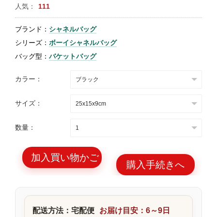
人気：
111
特
集
ブランド：
シャネルバッグ
BLOG
シリーズ：
ボーイシャネルバッグ
バッグ型：
バケットバッグ
カラー：
サイズ：
ブランド バッ
バッグ種類
グ
数量：
加入買い物かご
購入手続きへ
最
新
製
配送方法：宅配便
お届け目安：6～9日
品