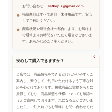
お問い合わせ：
listkopis@gmail.com
掲載商品はすべて新品・未使用品です。安心
お
してご検討ください。
す
す
配送状況や運送会社の都合により、お届けま
め
で通常よりお時間をいただく場合がございま
商
品
す。あらかじめご了承ください。

安心して購入できますか？
人
気
商
当店では、商品情報をできるだけわかりやすくご
品
案内し、安心してご利用いただけるよう丁寧な対
応を心がけております。掲載商品は実物をもとに
撮影しており、商品状態や仕様についても確認の
セ
ー
うえご案内しております。気になる点がございま
ル
したら、ご注文前でもお気軽にお問い合わせくだ
商