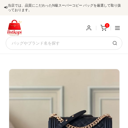
当店では、品質にこだわったN級スーパーコピー バッグを厳選して取り扱
📢
っております。
0
新
規
ロ
ユ
グ
0
ー
イ
ザ
ン
オ
ー
ー
お
listkopis@gmail.com
登
ダ
知