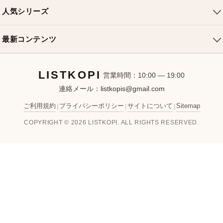
ルイヴィトンバッグ
クロスボディバッグ
返品・交換
人気シリーズ
シャネルバッグ
ハンドバッグ
よくある質問
スピーディバッグ
ディオールバッグ
ミニバッグ
最新コンテンツ
お問い合わせ
ネヴァーフルバッグ
グッチバッグ
バケットバッグ
おすすめバッグ
アルマバッグ
エルメスバッグ
リュック
LISTKOPI
新着アイテム
営業時間：10:00 — 19:00
連絡メール：
listkopis@gmail.com
選び方ガイド
ブランドカテゴリ
ご利用規約
プライバシーポリシー
サイトについて
Sitemap
|
|
|
お客様レビュー
COPYRIGHT © 2026 LISTKOPI. ALL RIGHTS RESERVED.
人気ランキング