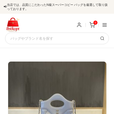
当店では、品質にこだわったN級スーパーコピー バッグを厳選して取り扱
📢
っております。
0
新
規
ロ
ユ
グ
0
ー
イ
ザ
ン
オ
ー
ー
お
listkopis@gmail.com
登
ダ
知