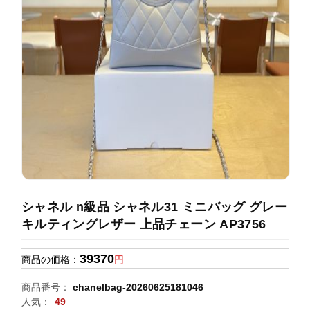
録
ホ
ー
ら
ー
ム
管
せ
バ
理
ッ
グ
通
販
人
気
ラ
ン
シャネル n級品 シャネル31 ミニバッグ グレー
キ
キルティングレザー 上品チェーン AP3756
ン
グ
39370
商品の価格：
円
新
商品番号：
chanelbag-20260625181046
作
人気：
49