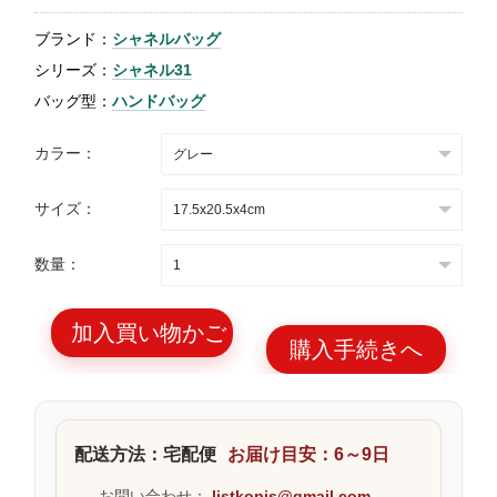
特
ブランド：
シャネルバッグ
集
シリーズ：
シャネル31
BLOG
バッグ型：
ハンドバッグ
カラー：
サイズ：
ブランド バッ
バッグ種類
数量：
グ
加入買い物かご
購入手続きへ
最
新
配送方法：宅配便
お届け目安：6～9日
製
品
お問い合わせ：
listkopis@gmail.com