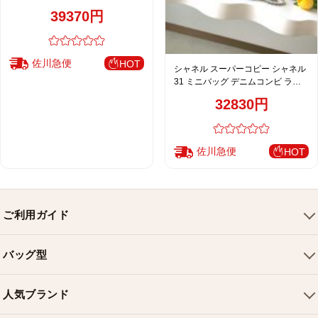
品チェーン AP3756
39370円
佐川急便
HOT
シャネル スーパーコピー シャネル
31 ミニバッグ デニムコンビ ライ
トブルー AP3656
32830円
佐川急便
HOT
ご利用ガイド
会社概要
バッグ型
ご利用ガイド
トートバッグ
配送について
人気ブランド
ショルダーバッグ
お支払い方法