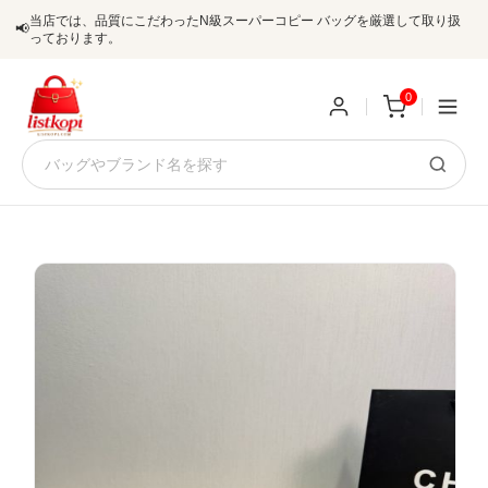
当店では、品質にこだわったN級スーパーコピー バッグを厳選して取り扱
📢
っております。
0
新
規
ロ
ユ
グ
0
ー
イ
ザ
ン
オ
ー
ー
お
listkopis@gmail.com
登
ダ
知