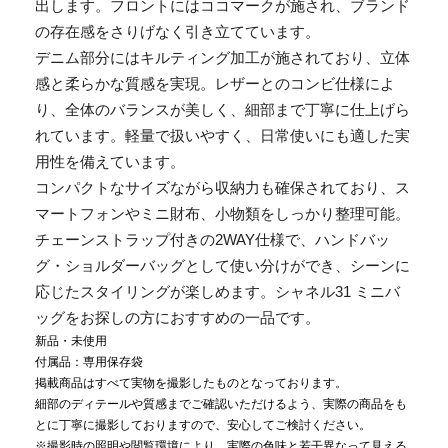
出します。フロントにはココマークが施され、ブランド
の存在感をさりげなく引き立てています。
デニム部分にはキルティング加工が施されており、立体
感と柔らかな質感を実現。レザーとのコンビ仕様によ
り、全体のバランスが美しく、細部まで丁寧に仕上げら
れています。軽量で扱いやすく、日常使いにも適した実
用性を備えています。
コンパクトなサイズながら収納力も確保されており、ス
マートフォンやミニ財布、小物類をしっかり整理可能。
チェーンストラップ付きの2WAY仕様で、ハンドバッ
グ・ショルダーバッグとして使い分けができ、シーンに
応じたスタイリングが楽しめます。シャネル31 ミニバ
ッグをお探しの方におすすめの一品です。
新品・未使用
付属品：専用保存袋
掲載商品はすべて実物を撮影したものとなっております。
細部のディテールや質感までご確認いただけるよう、実際の商品をも
とに丁寧に撮影しておりますので、安心してご検討ください。
※撮影時の照明や閲覧環境により、実際の色味と若干異なって見える