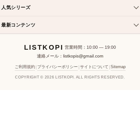
ルイヴィトンバッグ
クロスボディバッグ
返品・交換
人気シリーズ
シャネルバッグ
ハンドバッグ
よくある質問
スピーディバッグ
ディオールバッグ
ミニバッグ
最新コンテンツ
お問い合わせ
ネヴァーフルバッグ
グッチバッグ
バケットバッグ
おすすめバッグ
アルマバッグ
エルメスバッグ
リュック
LISTKOPI
新着アイテム
営業時間：10:00 — 19:00
連絡メール：
listkopis@gmail.com
選び方ガイド
ブランドカテゴリ
ご利用規約
プライバシーポリシー
サイトについて
Sitemap
|
|
|
お客様レビュー
COPYRIGHT © 2026 LISTKOPI. ALL RIGHTS RESERVED.
人気ランキング