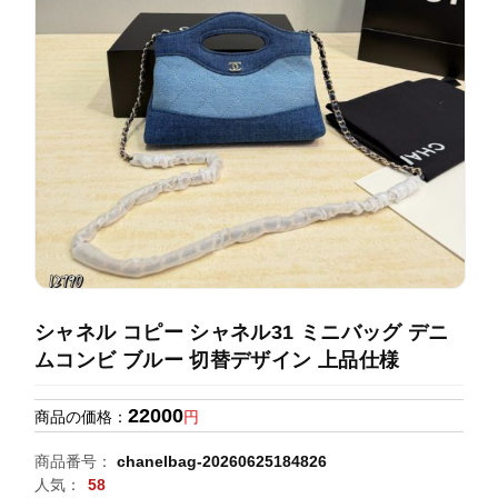
録
ホ
ー
ら
ー
ム
管
せ
バ
理
ッ
グ
通
販
人
気
ラ
ン
シャネル コピー シャネル31 ミニバッグ デニ
キ
ムコンビ ブルー 切替デザイン 上品仕様
ン
グ
22000
商品の価格：
円
新
商品番号：
chanelbag-20260625184826
作
人気：
58