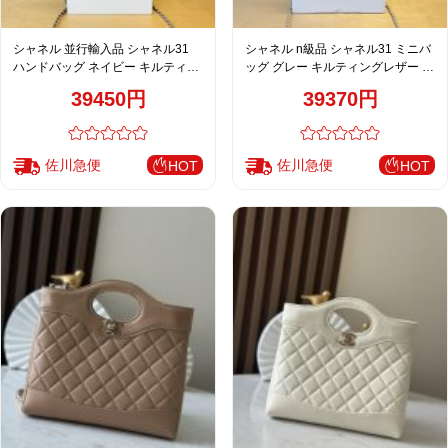
シャネル 並行輸入品 シャネル31
シャネル n級品 シャネル31 ミニバ
ハンドバッグ ネイビー キルティン
ッグ グレー キルティングレザー 上
グレザー 上品チェーン AP3756
品チェーン AP3756
39450円
39370円
佐川急便
佐川急便
HOT
HOT