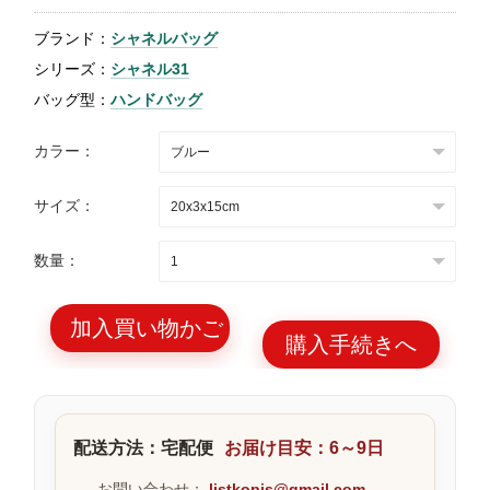
特
ブランド：
シャネルバッグ
集
シリーズ：
シャネル31
BLOG
バッグ型：
ハンドバッグ
カラー：
サイズ：
ブランド バッ
バッグ種類
数量：
グ
加入買い物かご
購入手続きへ
最
新
配送方法：宅配便
お届け目安：6～9日
製
品
お問い合わせ：
listkopis@gmail.com