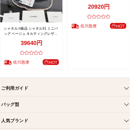
上品チェーン
20920円
佐川急便
HOT
シャネル n級品 シャネル31 ミニバ
ッグ ベージュ キルティングレザー
上品チェーン
39640円
佐川急便
HOT
ご利用ガイド
会社概要
バッグ型
ご利用ガイド
トートバッグ
配送について
人気ブランド
ショルダーバッグ
お支払い方法