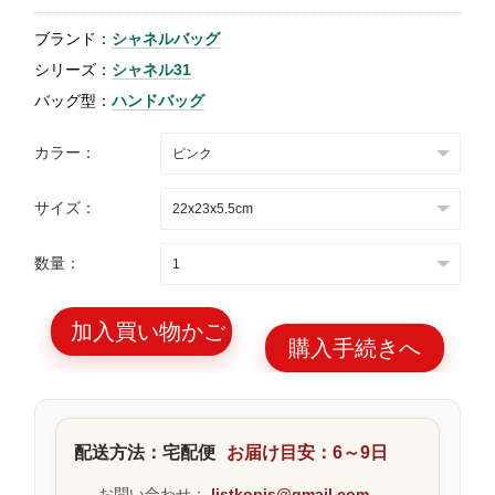
特
ブランド：
シャネルバッグ
集
シリーズ：
シャネル31
BLOG
バッグ型：
ハンドバッグ
カラー：
サイズ：
ブランド バッ
バッグ種類
数量：
グ
加入買い物かご
購入手続きへ
最
新
配送方法：宅配便
お届け目安：6～9日
製
品
お問い合わせ：
listkopis@gmail.com