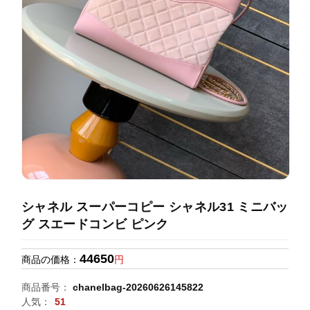
録
ホ
ー
ら
ー
ム
管
せ
バ
理
ッ
グ
通
販
人
気
ラ
ン
シャネル スーパーコピー シャネル31 ミニバッ
キ
グ スエードコンビ ピンク
ン
グ
44650
商品の価格：
円
新
商品番号：
chanelbag-20260626145822
作
人気：
51