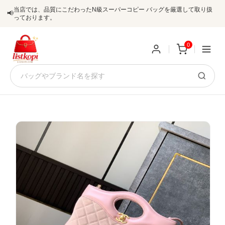
当店では、品質にこだわったN級スーパーコピー バッグを厳選して取り扱
📢
っております。
0
新
規
ロ
ユ
グ
0
ー
イ
ザ
ン
オ
ー
ー
お
listkopis@gmail.com
登
ダ
知