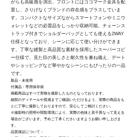
がらも高級感を演出。フロントにはココマーク金具を配
置し、さりげなくブランドの存在感をプラスしていま
す。コンパクトなサイズながらスマートフォンやミニウ
ォレットなどの必需品をしっかり収納可能。チェーンス
トラップ付きでショルダーバッグとしても使える2WAY
仕様となっており、シーンに応じて使い分けができま
す。丁寧な縫製と高品質な素材を採用したスーパーコピ
ー仕様で、見た目の美しさと耐久性を兼ね備え、デート
やショッピングなど華やかなシーンにもぴったりの一品
です。
新品・未使用
付属品：専用保存袋
掲載商品はすべて実物を撮影したものとなっております。
細部のディテールや質感までご確認いただけるよう、実際の商品をも
とに丁寧に撮影しておりますので、安心してご検討ください。
※撮影時の照明や閲覧環境により、実際の色味と若干異なって見える
場合がございます。予めご了承くださいますようお願い申し上げま
す。
品質保証について：