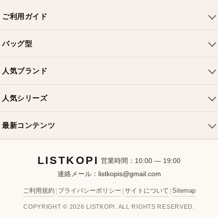
ご利用ガイド
会社概要
バッグ型
ご利用ガイド
トートバッグ
配送について
人気ブランド
ショルダーバッグ
お支払い方法
ルイヴィトンバッグ
クロスボディバッグ
返品・交換
人気シリーズ
シャネルバッグ
ハンドバッグ
よくある質問
スピーディバッグ
ディオールバッグ
ミニバッグ
最新コンテンツ
お問い合わせ
ネヴァーフルバッグ
グッチバッグ
バケットバッグ
おすすめバッグ
アルマバッグ
エルメスバッグ
リュック
LISTKOPI
新着アイテム
営業時間：10:00 — 19:00
連絡メール：
listkopis@gmail.com
選び方ガイド
ブランドカテゴリ
ご利用規約
プライバシーポリシー
サイトについて
Sitemap
|
|
|
お客様レビュー
COPYRIGHT © 2026 LISTKOPI. ALL RIGHTS RESERVED.