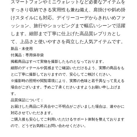
スマートフォンやミニウォレットなど必要なアイテムを
すっきり収納できる実用性も兼ね備え、肩掛けや斜め掛
けスタイルにも対応。デイリーコーデからきれいめファ
ッション、旅行やショッピングまで幅広いシーンで活躍
します。細部まで丁寧に仕上げた高品質レプリカとし
て、上品さと使いやすさを両立した人気アイテムです。
新品・未使用
付属品：専用保存袋
掲載商品はすべて実物を撮影したものとなっております。
細部のディテールや質感までご確認いただけるよう、実際の商品をも
とに丁寧に撮影しておりますので、安心してご検討ください。
※撮影時の照明や閲覧環境により、実際の色味と若干異なって見える
場合がございます。予めご了承くださいますようお願い申し上げま
す。
品質保証について：
お届けした商品に不具合やご不明点がございました場合は、速やかに
対応させていただきます。
ご購入後も安心してご利用いただけるサポート体制を整えております
ので、どうぞお気軽にお問い合わせください。