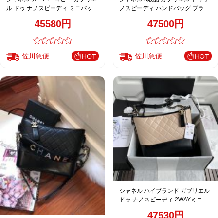
ル ドゥ ナノスピーディ ミニバッグ
ノスピーディ ハンドバッグ ブラッ
ネイビー 人気モデル 94485
ク 売れ筋
45580円
47500円
佐川急便
佐川急便
HOT
HOT
シャネル ハイブランド ガブリエル
ドゥ ナノスピーディ 2WAYミニバ
ッグ ベージュ 注目商品
47530円