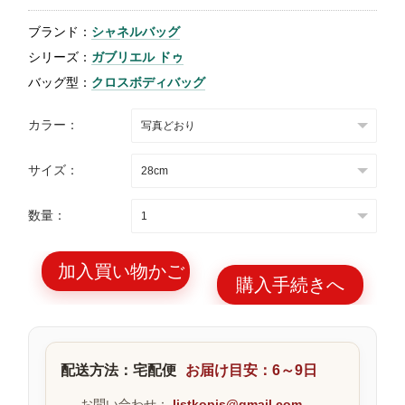
特
ブランド：
シャネルバッグ
集
シリーズ：
ガブリエル ドゥ
BLOG
バッグ型：
クロスボディバッグ
カラー：
サイズ：
ブランド バッ
バッグ種類
数量：
グ
加入買い物かご
購入手続きへ
最
新
配送方法：宅配便
お届け目安：6～9日
製
品
お問い合わせ：
listkopis@gmail.com