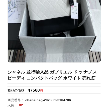
録
ホ
ー
ら
ー
ム
管
せ
バ
理
ッ
グ
通
販
人
気
ラ
ン
シャネル 並行輸入品 ガブリエル ドゥ ナノス
キ
ピーディ コンパクトバッグ ホワイト 売れ筋
ン
グ
47560
商品の価格：
円
新
商品番号：
chanelbag-20260523164706
作
人気：
82