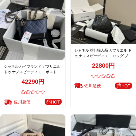
シャネル 並行輸入品 ガブリエル ド
ゥ ナノスピーディ ミニバッグ ブラ
ック 高品質レプリカ
22800円
シャネル ハイブランド ガブリエル
ドゥ ナノスピーディ ミニボストン
バッグ ネイビー おすすめ 91810
42290円
佐川急便
HOT
佐川急便
HOT