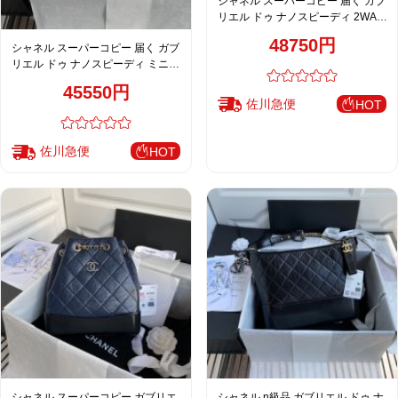
シャネル スーパーコピー 届く ガブ
リエル ドゥ ナノスピーディ 2WAY
ミニバッグ ブラック 人気モデル
48750円
シャネル スーパーコピー 届く ガブ
AS0865
リエル ドゥ ナノスピーディ ミニバ
ッグ ホワイト 注目商品 94485
45550円
佐川急便
HOT
佐川急便
HOT
シャネル スーパーコピー ガブリエ
シャネル n級品 ガブリエル ドゥ ナ