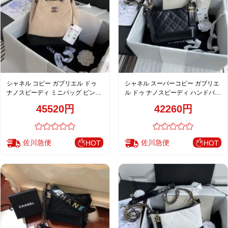
シャネル コピー ガブリエル ドゥ
シャネル スーパーコピー ガブリエ
ナノスピーディ ミニバッグ ピンク
ル ドゥ ナノスピーディ ハンドバッ
ベージュ レディース 新作 94485
グ ブラック 人気モデル 91810
45520円
42260円
佐川急便
佐川急便
HOT
HOT