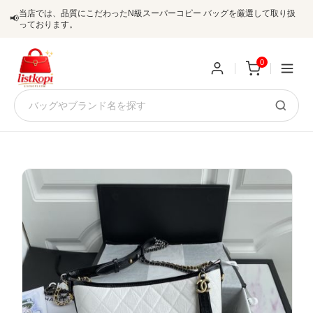
当店では、品質にこだわったN級スーパーコピー バッグを厳選して取り扱
📢
っております。
0
新
規
ロ
ユ
グ
0
ー
イ
ザ
ン
オ
ー
ー
お
listkopis@gmail.com
登
ダ
知