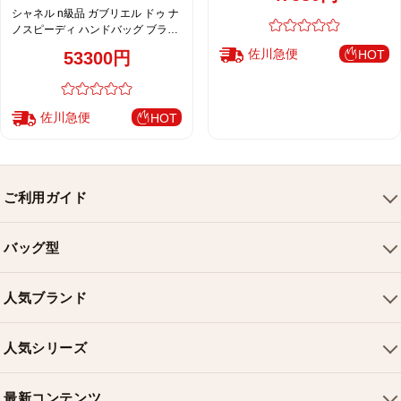
シャネル n級品 ガブリエル ドゥ ナ
ノスピーディ ハンドバッグ ブラッ
ク 注目商品 AS0866
佐川急便
HOT
53300円
佐川急便
HOT
ご利用ガイド
会社概要
バッグ型
ご利用ガイド
トートバッグ
配送について
人気ブランド
ショルダーバッグ
お支払い方法
ルイヴィトンバッグ
クロスボディバッグ
返品・交換
人気シリーズ
シャネルバッグ
ハンドバッグ
よくある質問
スピーディバッグ
ディオールバッグ
ミニバッグ
最新コンテンツ