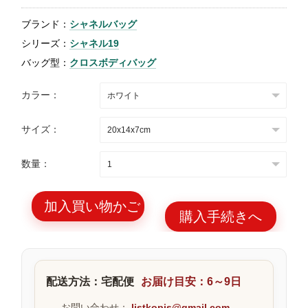
特
ブランド：
シャネルバッグ
集
シリーズ：
シャネル19
BLOG
バッグ型：
クロスボディバッグ
カラー：
サイズ：
ブランド バッ
バッグ種類
数量：
グ
加入買い物かご
購入手続きへ
最
新
配送方法：宅配便
お届け目安：6～9日
製
品
お問い合わせ：
listkopis@gmail.com