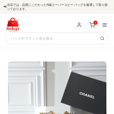
当店では、品質にこだわったN級スーパーコピー バッグを厳選して取り扱
📢
っております。
0
新
規
ロ
ユ
グ
0
ー
イ
ザ
ン
オ
ー
ー
お
listkopis@gmail.com
登
ダ
知