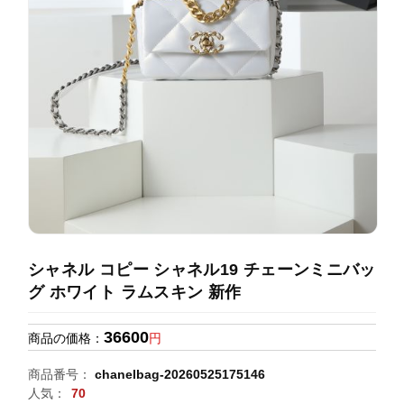
録
ホ
ー
ら
ー
ム
管
せ
バ
理
ッ
グ
通
販
人
気
ラ
ン
シャネル コピー シャネル19 チェーンミニバッ
キ
グ ホワイト ラムスキン 新作
ン
グ
36600
商品の価格：
円
新
商品番号：
chanelbag-20260525175146
作
人気：
70