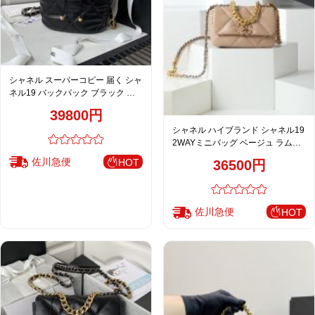
シャネル スーパーコピー 届く シャ
ネル19 バックパック ブラック 定
番
39800円
シャネル ハイブランド シャネル19
2WAYミニバッグ ベージュ ラムス
キン 通販
佐川急便
HOT
36500円
佐川急便
HOT