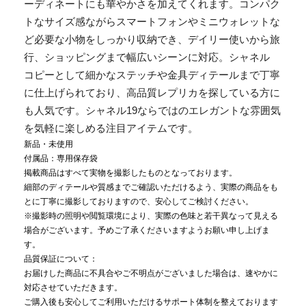
ーディネートにも華やかさを加えてくれます。コンパク
トなサイズ感ながらスマートフォンやミニウォレットな
ど必要な小物をしっかり収納でき、デイリー使いから旅
行、ショッピングまで幅広いシーンに対応。シャネル
コピーとして細かなステッチや金具ディテールまで丁寧
に仕上げられており、高品質レプリカを探している方に
も人気です。シャネル19ならではのエレガントな雰囲気
を気軽に楽しめる注目アイテムです。
新品・未使用
付属品：専用保存袋
掲載商品はすべて実物を撮影したものとなっております。
細部のディテールや質感までご確認いただけるよう、実際の商品をも
とに丁寧に撮影しておりますので、安心してご検討ください。
※撮影時の照明や閲覧環境により、実際の色味と若干異なって見える
場合がございます。予めご了承くださいますようお願い申し上げま
す。
品質保証について：
お届けした商品に不具合やご不明点がございました場合は、速やかに
対応させていただきます。
ご購入後も安心してご利用いただけるサポート体制を整えております