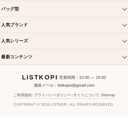
会社概要
バッグ型
ご利用ガイド
トートバッグ
配送について
人気ブランド
ショルダーバッグ
お支払い方法
ルイヴィトンバッグ
クロスボディバッグ
返品・交換
人気シリーズ
シャネルバッグ
ハンドバッグ
よくある質問
スピーディバッグ
ディオールバッグ
ミニバッグ
最新コンテンツ
お問い合わせ
ネヴァーフルバッグ
グッチバッグ
バケットバッグ
おすすめバッグ
アルマバッグ
エルメスバッグ
リュック
LISTKOPI
新着アイテム
営業時間：10:00 — 19:00
連絡メール：
listkopis@gmail.com
選び方ガイド
ブランドカテゴリ
ご利用規約
プライバシーポリシー
サイトについて
Sitemap
|
|
|
お客様レビュー
COPYRIGHT © 2026 LISTKOPI. ALL RIGHTS RESERVED.
人気ランキング