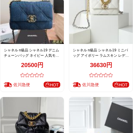
シャネル n級品 シャネル19 デニム
シャネル n級品 シャネル19 ミニバ
チェーンバッグ ネイビー 人気モデ
ッグ アイボリー ラムスキン レディ
ル
ース
20500円
36630円
佐川急便
佐川急便
HOT
HOT