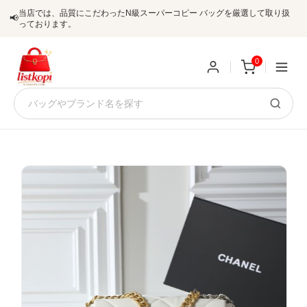
当店では、品質にこだわったN級スーパーコピー バッグを厳選して取り扱
📢
っております。
0
新
規
ロ
ユ
グ
0
ー
イ
ザ
ン
オ
ー
ー
お
listkopis@gmail.com
登
ダ
知