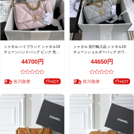
シャネル ハイブランド シャネル19
シャネル 並行輸入品 シャネル19
チェーンハンドバッグ ピンク 売れ
チェーンショルダーバッグ ホワイ
筋
ト 定番
44700円
44650円
佐川急便
佐川急便
HOT
HOT