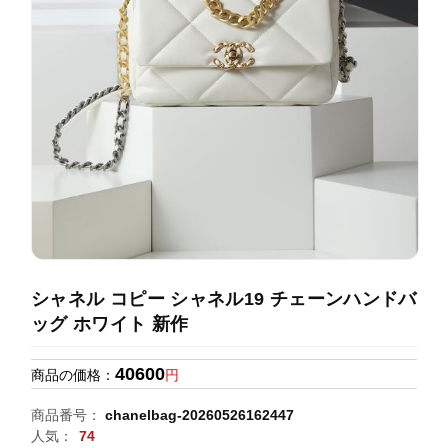
録
ホ
ー
ら
ー
ム
管
せ
バ
理
ッ
グ
通
販
人
気
ラ
ン
シャネル コピー シャネル19 チェーンハンドバ
キ
ッグ ホワイト 新作
ン
グ
40600
商品の価格：
円
新
商品番号：
chanelbag-20260526162447
作
人気：
74