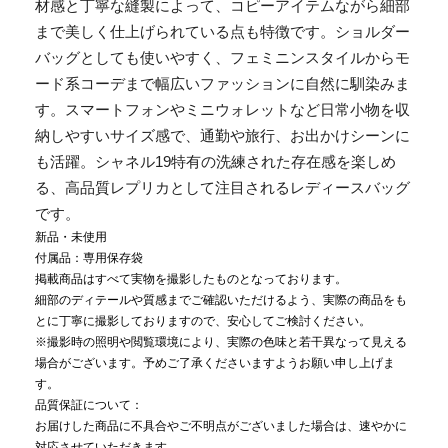
材感と丁寧な縫製によって、コピーアイテムながら細部
まで美しく仕上げられている点も特徴です。ショルダー
バッグとしても使いやすく、フェミニンスタイルからモ
ード系コーデまで幅広いファッションに自然に馴染みま
す。スマートフォンやミニウォレットなど日常小物を収
納しやすいサイズ感で、通勤や旅行、お出かけシーンに
も活躍。シャネル19特有の洗練された存在感を楽しめ
る、高品質レプリカとして注目されるレディースバッグ
です。
新品・未使用
付属品：専用保存袋
掲載商品はすべて実物を撮影したものとなっております。
細部のディテールや質感までご確認いただけるよう、実際の商品をも
とに丁寧に撮影しておりますので、安心してご検討ください。
※撮影時の照明や閲覧環境により、実際の色味と若干異なって見える
場合がございます。予めご了承くださいますようお願い申し上げま
す。
品質保証について：
お届けした商品に不具合やご不明点がございました場合は、速やかに
対応させていただきます。