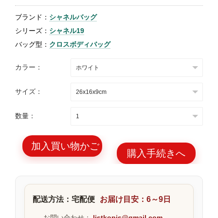
特
ブランド：
シャネルバッグ
集
シリーズ：
シャネル19
BLOG
バッグ型：
クロスボディバッグ
カラー：
サイズ：
ブランド バッ
バッグ種類
数量：
グ
加入買い物かご
購入手続きへ
最
新
配送方法：宅配便
お届け目安：6～9日
製
品
お問い合わせ：
listkopis@gmail.com