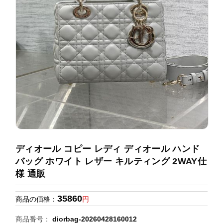
録
ホ
ー
ら
ー
ム
管
せ
バ
理
ッ
グ
通
販
人
気
ラ
ン
ディオール コピー レディ ディオール ハンド
キ
バッグ ホワイト レザー キルティング 2WAY仕
ン
様 通販
グ
35860
商品の価格：
円
新
作
商品番号：
diorbag-20260428160012