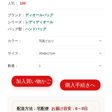
人気：
100
特
集
ブランド：
ディオールバッグ
BLOG
シリーズ：
レディディオール
バッグ型：
ハンドバッグ
カラー：
サイズ：
ブランド バッ
バッグ種類
グ
数量：
加入買い物かご
購入手続きへ
最
新
製
配送方法：宅配便
お届け目安：6～9日
品