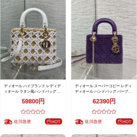
ディオール ハイブランド レディデ
ディオール スーパーコピー レディ
ィオール ラタン風ハンドバッグ ホ
ディオール ハンドバッグ パープル
ワイト レディース おすすめ
刺繍デザイン 上品コンパクト
59800円
62390円
佐川急便
佐川急便
HOT
HOT