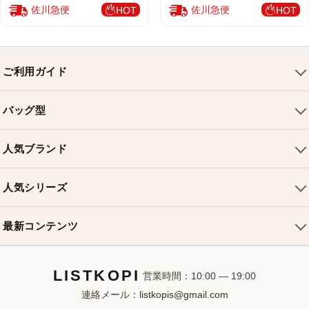
佐川急便
佐川急便
HOT
HOT
ご利用ガイド
会社概要
バッグ型
ご利用ガイド
トートバッグ
配送について
人気ブランド
ショルダーバッグ
お支払い方法
ルイヴィトンバッグ
クロスボディバッグ
返品・交換
人気シリーズ
シャネルバッグ
ハンドバッグ
よくある質問
スピーディバッグ
ディオールバッグ
ミニバッグ
最新コンテンツ
お問い合わせ
ネヴァーフルバッグ
グッチバッグ
バケットバッグ
おすすめバッグ
アルマバッグ
エルメスバッグ
リュック
LISTKOPI
新着アイテム
営業時間：10:00 — 19:00
連絡メール：
listkopis@gmail.com
選び方ガイド