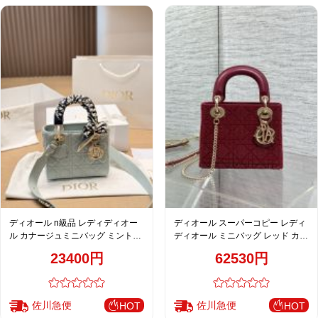
ディオール n級品 レディディオー
ディオール スーパーコピー レディ
ル カナージュミニバッグ ミントグ
ディオール ミニバッグ レッド カナ
リーン レディース おすすめ
ージュ刺繍 ゴールド金具 華やかデ
23400円
62530円
ザイン
佐川急便
佐川急便
HOT
HOT