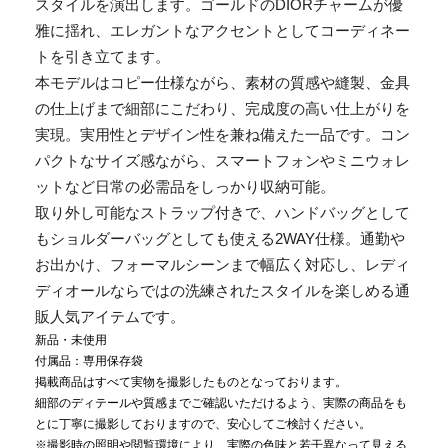
スタイルを演出します。ゴールドのDIORチャームが優
雅に揺れ、エレガントなアクセントとしてコーディネー
トを引き立てます。
本モデルはコピー仕様ながら、素材の質感や縫製、金具
の仕上げまで細部にこだわり、完成度の高い仕上がりを
実現。実用性とデザイン性を兼ね備えた一品です。コン
パクトなサイズ感ながら、スマートフォンやミニウォレ
ットなど日常の必需品をしっかり収納可能。
取り外し可能なストラップ付きで、ハンドバッグとして
もショルダーバッグとしても使える2WAY仕様。通勤や
お出かけ、フォーマルシーンまで幅広く対応し、レディ
ディオールならではの洗練されたスタイルを楽しめる通
販人気アイテムです。
新品・未使用
付属品：専用保存袋
掲載商品はすべて実物を撮影したものとなっております。
細部のディテールや質感までご確認いただけるよう、実際の商品をも
とに丁寧に撮影しておりますので、安心してご検討ください。
※撮影時の照明や閲覧環境により、実際の色味と若干異なって見える