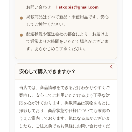
お問い合わせ：
listkopis@gmail.com
掲載商品はすべて新品・未使用品です。安心
お
してご検討ください。
す
す
配送状況や運送会社の都合により、お届けま
め
で通常よりお時間をいただく場合がございま
商
品
す。あらかじめご了承ください。

安心して購入できますか？
人
気
商
当店では、商品情報をできるだけわかりやすくご
品
案内し、安心してご利用いただけるよう丁寧な対
応を心がけております。掲載商品は実物をもとに
撮影しており、商品状態や仕様についても確認の
セ
ー
うえご案内しております。気になる点がございま
ル
したら、ご注文前でもお気軽にお問い合わせくだ
商