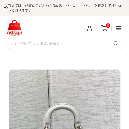
当店では、品質にこだわったN級スーパーコピー バッグを厳選して取り扱
📢
っております。
0
新
規
ロ
ユ
グ
0
ー
イ
ザ
ン
オ
ー
ー
お
listkopis@gmail.com
登
ダ
知