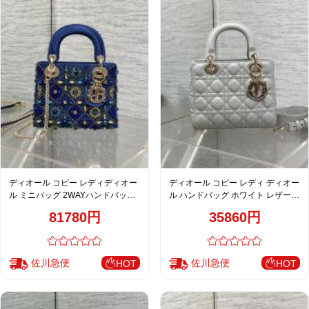
ディオール コピー レディディオー
ディオール コピー レディ ディオー
ル ミニバッグ 2WAYハンドバッグ
ル ハンドバッグ ホワイト レザー
ブルー系 ビジュー装飾 カナージュ
キルティング 2WAY仕様 通販
81780円
35860円
調
佐川急便
佐川急便
HOT
HOT