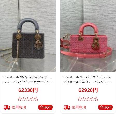
ディオール n級品 レディディオー
ディオール スーパーコピー レディ
ル ミニバッグ グレー カナージュ刺
ディオール 2WAYミニバッグ コー
繍 上品2WAY
ラルピンク カナージュ刺繍 ゴール
62330円
62920円
ド金具 上品デザイン
佐川急便
佐川急便
HOT
HOT