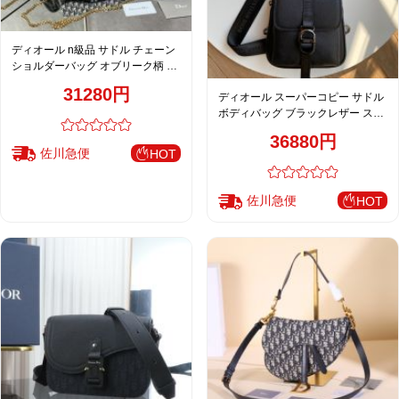
ディオール n級品 サドル チェーン
ショルダーバッグ オブリーク柄 コ
ンパクトバッグ レディース
31280円
ディオール スーパーコピー サドル
ボディバッグ ブラックレザー スリ
ングバッグ シンプルデザイン 2068
36880円
佐川急便
HOT
佐川急便
HOT