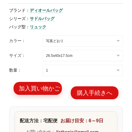
特
ブランド：
ディオールバッグ
集
シリーズ：
サドルバッグ
BLOG
バッグ型：
リュック
カラー：
サイズ：
ブランド バッ
バッグ種類
数量：
グ
加入買い物かご
購入手続きへ
最
新
配送方法：宅配便
お届け目安：6～9日
製
品
お問い合わせ：
listkopis@gmail.com