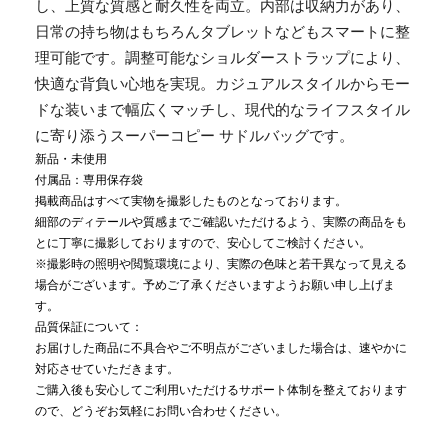
し、上質な質感と耐久性を両立。内部は収納力があり、
日常の持ち物はもちろんタブレットなどもスマートに整
理可能です。調整可能なショルダーストラップにより、
快適な背負い心地を実現。カジュアルスタイルからモー
ドな装いまで幅広くマッチし、現代的なライフスタイル
に寄り添うスーパーコピー サドルバッグです。
新品・未使用
付属品：専用保存袋
掲載商品はすべて実物を撮影したものとなっております。
細部のディテールや質感までご確認いただけるよう、実際の商品をも
とに丁寧に撮影しておりますので、安心してご検討ください。
※撮影時の照明や閲覧環境により、実際の色味と若干異なって見える
場合がございます。予めご了承くださいますようお願い申し上げま
す。
品質保証について：
お届けした商品に不具合やご不明点がございました場合は、速やかに
対応させていただきます。
ご購入後も安心してご利用いただけるサポート体制を整えております
ので、どうぞお気軽にお問い合わせください。