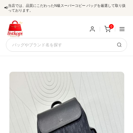
当店では、品質にこだわったN級スーパーコピー バッグを厳選して取り扱
📢
っております。
0
新
規
ロ
ユ
グ
0
ー
イ
ザ
ン
オ
ー
ー
お
listkopis@gmail.com
登
ダ
知