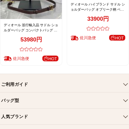
ディオール ハイブランド サドル シ
ョルダーバッグ オブリーク柄 ベー
ジュ ブラック レディース 定番
33900円
ディオール 並行輸入品 サドル ショ
ルダーバッグ コンパクトバッグ ブ
ラウン レディース
佐川急便
HOT
53980円
佐川急便
HOT
ご利用ガイド
会社概要
バッグ型
ご利用ガイド
トートバッグ
配送について
人気ブランド
ショルダーバッグ
お支払い方法
ルイヴィトンバッグ