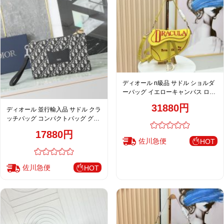
ディオール n級品 サドル ショルダ
ーバッグ イエローキャンバス ロゴ
刺繍 ミニバッグ レディース
31880円
ディオール 並行輸入品 サドル クラ
ッチバッグ コンパクトバッグ グレ
ー レディース 337
17880円
佐川急便
HOT
佐川急便
HOT