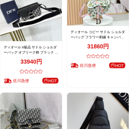
ディオール コピー サドル ショルダ
ーバッグ フラワー刺繍 キャンバス
ピンクアクセント レディース
31860円
ディオール n級品 サドル ショルダ
ーバッグ オブリーク柄 ブラック コ
ンビ メンズ 人気モデル
33940円
佐川急便
HOT
佐川急便
HOT