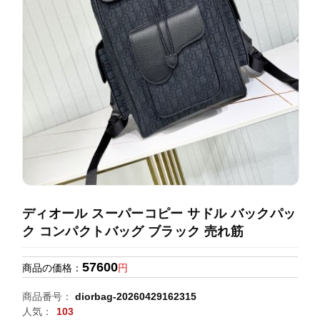
録
ホ
ー
ら
ー
ム
管
せ
バ
理
ッ
グ
通
販
人
気
ラ
ン
ディオール スーパーコピー サドル バックパッ
キ
ク コンパクトバッグ ブラック 売れ筋
ン
グ
57600
商品の価格：
円
新
商品番号：
diorbag-20260429162315
作
人気：
103