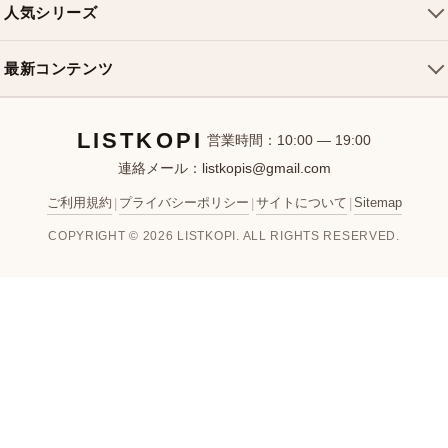
クロスボディバッグ
返品・交換
人気シリーズ
シャネルバッグ
ハンドバッグ
よくある質問
スピーディバッグ
ディオールバッグ
ミニバッグ
最新コンテンツ
お問い合わせ
ネヴァーフルバッグ
グッチバッグ
バケットバッグ
おすすめバッグ
アルマバッグ
エルメスバッグ
リュック
LISTKOPI
新着アイテム
営業時間：10:00 — 19:00
連絡メール：
listkopis@gmail.com
選び方ガイド
ブランドカテゴリ
ご利用規約
プライバシーポリシー
サイトについて
Sitemap
|
|
|
お客様レビュー
COPYRIGHT © 2026 LISTKOPI. ALL RIGHTS RESERVED.
人気ランキング