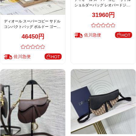
ショルダーバッグ レオパードジャ
カード ミニバッグ レディース
31960円
ディオール スーパーコピー サドル
コンパクトバッグ ボルドー ゴール
ド金具 人気モデル
佐川急便
HOT
46450円
佐川急便
HOT