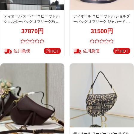
ディオール スーパーコピー サドル
ディオール コピー サドル ショルダ
ショルダーバッグ オブリーク柄 ブ
ーバッグ オブリーク ジャカード ネ
ラック メンズ 高品質レプリカ
イビー レディース 注目商品
37870円
31500円
M0455
佐川急便
佐川急便
HOT
HOT
ディオール スーパーコピー サドル