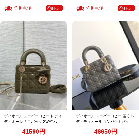
佐川急便
佐川急便
HOT
HOT
ディオール スーパーコピー レディ
ディオール スーパーコピー 届く レ
ディオール ミニバッグ 2WAYハン
ディディオール コンパクトバッグ
ドバッグ カーキ系 カナージュ調 上
グレー カナージュステッチ ゴール
41590円
46650円
品カラー
ド金具 M0538