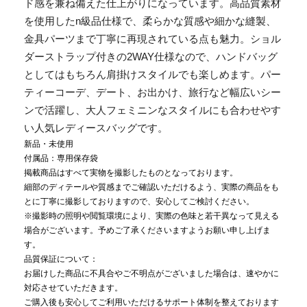
ド感を兼ね備えた仕上がりになっています。高品質素材
を使用したn級品仕様で、柔らかな質感や細かな縫製、
金具パーツまで丁寧に再現されている点も魅力。ショル
ダーストラップ付きの2WAY仕様なので、ハンドバッグ
としてはもちろん肩掛けスタイルでも楽しめます。パー
ティーコーデ、デート、お出かけ、旅行など幅広いシー
ンで活躍し、大人フェミニンなスタイルにも合わせやす
い人気レディースバッグです。
新品・未使用
付属品：専用保存袋
掲載商品はすべて実物を撮影したものとなっております。
細部のディテールや質感までご確認いただけるよう、実際の商品をも
とに丁寧に撮影しておりますので、安心してご検討ください。
※撮影時の照明や閲覧環境により、実際の色味と若干異なって見える
場合がございます。予めご了承くださいますようお願い申し上げま
す。
品質保証について：
お届けした商品に不具合やご不明点がございました場合は、速やかに
対応させていただきます。
ご購入後も安心してご利用いただけるサポート体制を整えております