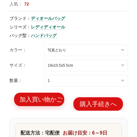
人気：
72
特
集
ブランド：
ディオールバッグ
BLOG
シリーズ：
レディディオール
バッグ型：
ハンドバッグ
カラー：
サイズ：
ブランド バッ
バッグ種類
グ
数量：
加入買い物かご
購入手続きへ
最
新
製
配送方法：宅配便
お届け目安：6～9日
品