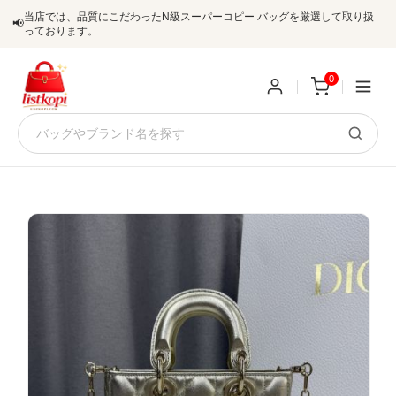
当店では、品質にこだわったN級スーパーコピー バッグを厳選して取り扱
📢
っております。
0
新
規
ロ
ユ
グ
0
ー
イ
ザ
ン
オ
ー
ー
お
listkopis@gmail.com
登
ダ
知