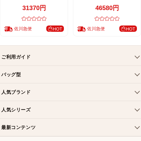
レザー キルティング 2WAY仕様 高
イト コンビデザイン ゴールド金具
31370円
46580円
品質レプリカ
M0538
佐川急便
佐川急便
HOT
HOT
ご利用ガイド
会社概要
バッグ型
ご利用ガイド
トートバッグ
配送について
人気ブランド
ショルダーバッグ
お支払い方法
ルイヴィトンバッグ
クロスボディバッグ
返品・交換
人気シリーズ
シャネルバッグ
ハンドバッグ
よくある質問
スピーディバッグ
ディオールバッグ
ミニバッグ
最新コンテンツ
お問い合わせ
ネヴァーフルバッグ
グッチバッグ
バケットバッグ
おすすめバッグ