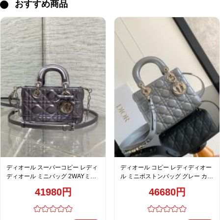
おすすめ商品
ディオール スーパーコピー レディ
ディオール コピー レディディオー
ディオール ミニバッグ 2WAYミニ
ル ミニボストンバッグ グレー カナ
バッグ グレー系 メタリック カナー
ージュステッチ ゴールド金具
41980円
46680円
ジュ調
M0538