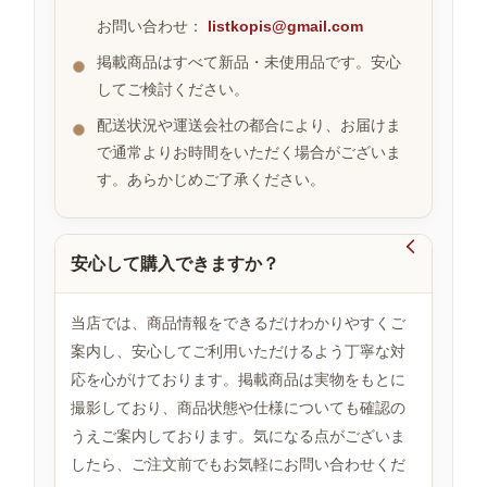
お問い合わせ：
listkopis@gmail.com
掲載商品はすべて新品・未使用品です。安心
お
してご検討ください。
す
す
配送状況や運送会社の都合により、お届けま
め
で通常よりお時間をいただく場合がございま
商
品
す。あらかじめご了承ください。

安心して購入できますか？
人
気
商
当店では、商品情報をできるだけわかりやすくご
品
案内し、安心してご利用いただけるよう丁寧な対
応を心がけております。掲載商品は実物をもとに
撮影しており、商品状態や仕様についても確認の
セ
ー
うえご案内しております。気になる点がございま
ル
したら、ご注文前でもお気軽にお問い合わせくだ
商