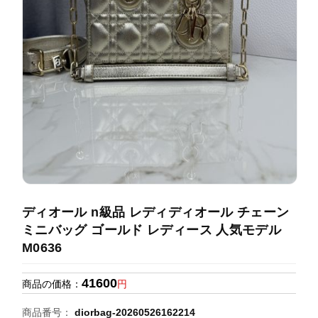
録
ホ
ー
ら
ー
ム
管
せ
バ
理
ッ
グ
通
販
人
気
ラ
ン
ディオール n級品 レディディオール チェーン
キ
ミニバッグ ゴールド レディース 人気モデル
ン
M0636
グ
41600
商品の価格：
円
新
作
商品番号：
diorbag-20260526162214