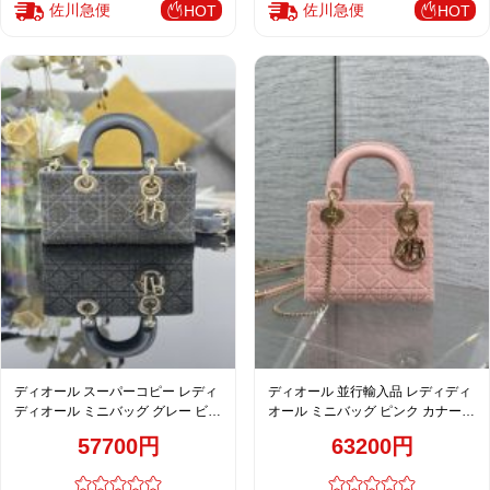
佐川急便
佐川急便
HOT
HOT
ディオール スーパーコピー レディ
ディオール 並行輸入品 レディディ
ディオール ミニバッグ グレー ビー
オール ミニバッグ ピンク カナージ
ズ刺繍 カナージュ風 ゴールド金具
ュ刺繍 ゴールド金具 フェミニンデ
57700円
63200円
ザイン