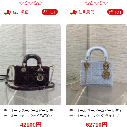
佐川急便
佐川急便
HOT
HOT
ディオール スーパーコピー レディ
ディオール スーパーコピー レディ
ディオール ミニバッグ 2WAYハン
ディオール ミニバッグ ライトブル
ドバッグ ボルドー系 エナメル調 カ
ー カナージュ刺繍 ゴールド金具 清
42100円
62710円
ナージュ
涼感デザイン