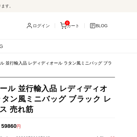
ります。
0
ログイン
カート
BLOG
G
ル 並行輸入品 レディディオール ラタン風ミニバッグ ブラ
ール 並行輸入品 レディディオ
ラタン風ミニバッグ ブラック レ
ス 売れ筋
59860
：
円