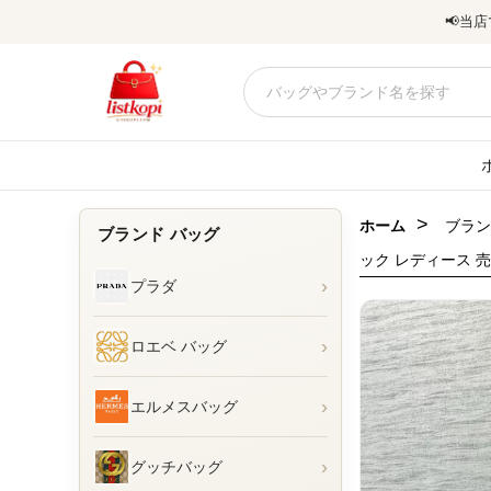
📢
当店
>
ホーム
ブラン
ブランド バッグ
ック レディース 
›
プラダ
›
ロエベ バッグ
›
エルメスバッグ
›
グッチバッグ