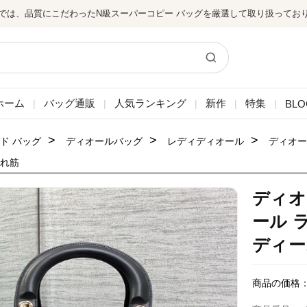
では、品質にこだわったN級スーパーコピー バッグを厳選して取り扱ってお
ホーム
バッグ通販
人気ランキング
新作
特集
BLO
|
|
|
|
|
>
>
>
ド バッグ
ディオールバッグ
レディディオール
ディオー
売れ筋
ディオ
ール 
ディー
商品の価格