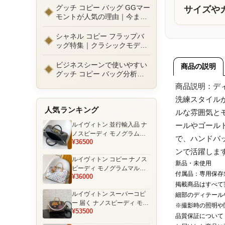
ルまで徹底比較！コピーバッ
グッチ コピー バッグ GGマー
サイズや
グ通販の選び方
モントが人気の理由｜今また
選ばれる定番ラグジュアリー
バッグとは
シャネル コピー フラップバ
ッグ特集｜クラシックモデル
の魅力と永遠に愛される理由
ビジネスシーンで使いやすい
商品の説明
グッチ コピー バッグ分析｜
通勤・商談向け人気モデル徹
商品説明：デ
底解説
洗練スタイル
人気ランキング
ルな雰囲気と
ルイヴィトン 並行輸入品 ナ
ールやゴール
ノスピーディ モノグラムエ
で、ハンドバ
¥36500
クリプス ブラック チェーン
ンで活躍しま
装飾 ミニボストンバッグ
ルイヴィトン コピー ナノス
新品・未使用
ピーディ モノグラムマルチ
付属品：専用保存
¥36000
カラー ホワイト ゴールド金
掲載商品はすべて
具 リボン装飾 ミニボストン
ルイヴィトン スーパーコピ
細部のディテール
バッグ
ー 届く ナノスピーディ モノ
※撮影時の照明や
¥53500
グラム ポーチ付き ミニボス
品質保証について
トンバッグ ブラウン 注目商