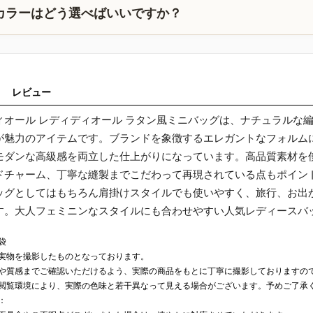
カラーはどう選べばいいですか？
レビュー
ィオール レディディオール ラタン風ミニバッグは、ナチュラルな
が魅力のアイテムです。ブランドを象徴するエレガントなフォルム
モダンな高級感を両立した仕上がりになっています。高品質素材を
ドチャーム、丁寧な縫製までこだわって再現されている点もポイント
ッグとしてはもちろん肩掛けスタイルでも使いやすく、旅行、お出
す。大人フェミニンなスタイルにも合わせやすい人気レディースバ
袋
実物を撮影したものとなっております。
や質感までご確認いただけるよう、実際の商品をもとに丁寧に撮影しておりますの
閲覧環境により、実際の色味と若干異なって見える場合がございます。予めご了承
：