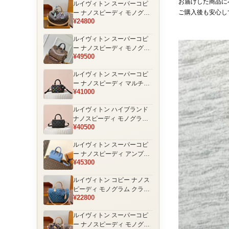
お届けした商品に
ルイヴィトン スーパーコピ
品
ご購入後も安心し
ー ナノスピーディ モノグラ
¥24800
ム 編み込みストラップ ミニ
ボストンバッグ ブラウン 人
ルイヴィトン スーパーコピ
気モデル
ー ナノスピーディ モノグラ
¥49500
ム ブラックハンドル 2WAY
ミニバッグ ブラウン 売れ筋
ルイヴィトン スーパーコピ
ー ナノスピーディ マルチカ
¥41000
ラーモノグラム ミニボスト
ンバッグ ブラック レディー
ルイヴィトン ハイブランド
ス
ナノスピーディ モノグラム
¥40500
シャドウ 2WAYミニバッグ
ブラック レディース
ルイヴィトン スーパーコピ
ー ナノスピーディ アンプラ
¥45300
ントレザー ミニボストンバ
ッグ ブルー レディース おす
ルイヴィトン コピー ナノス
すめ
ピーディ モノグラム クラシ
¥22800
ックデザイン ミニボストン
バッグ ブラウン 通販
ルイヴィトン スーパーコピ
ー ナノスピーディ モノグラ