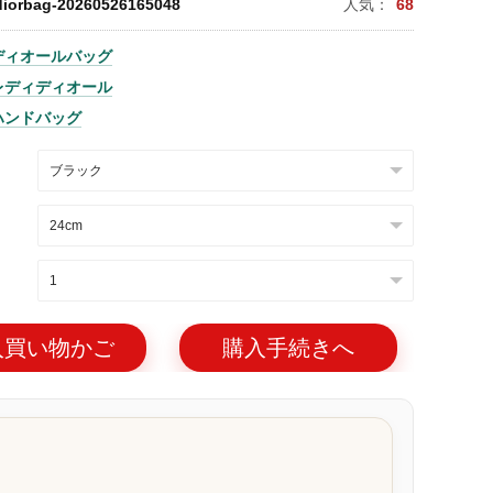
diorbag-20260526165048
人気：
68
ディオールバッグ
レディディオール
ハンドバッグ
入買い物かご
購入手続きへ