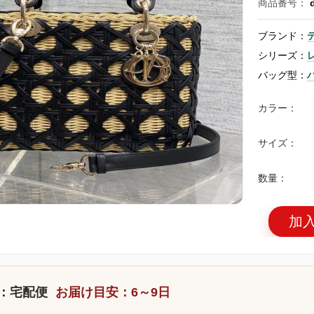
商品番号：
ブランド：
シリーズ：
バッグ型：
カラー：
サイズ：
数量：
加
：宅配便
お届け目安：6～9日