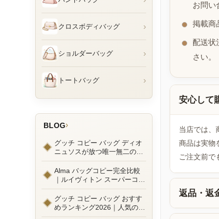
お問い
掲載商
›
クロスボディバッグ
配送状
›
ショルダーバッグ
さい。
›
トートバッグ
安心して
›
BLOG
当店では、
グッチ コピー バッグ ディオ
商品は実物
ニュソスが放つ唯一無二の魅
ご注文前で
力とは？新作ラインナップ徹
底ガイドとリアルコーデ例
Alma バッグコピー完全比較
｜ルイヴィトン スーパーコピ
ーで叶えるエレガントな日常
返品・返
グッチ コピー バッグ おすす
めランキング2026｜人気の
GGマーモントから定番モデ