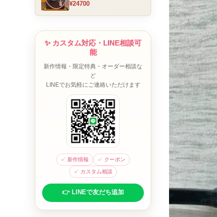
¥24700
ム チャーム装飾 ミニボスト
ンバッグ ブラウンピンク 人
気モデル
✨ カスタム対応・LINE相談可
能
新作情報・限定特典・オーダー相談な
ど
LINEでお気軽にご連絡いただけます
✓ 新作情報
✓ クーポン
✓ カスタム相談
👉 LINEで友だち追加