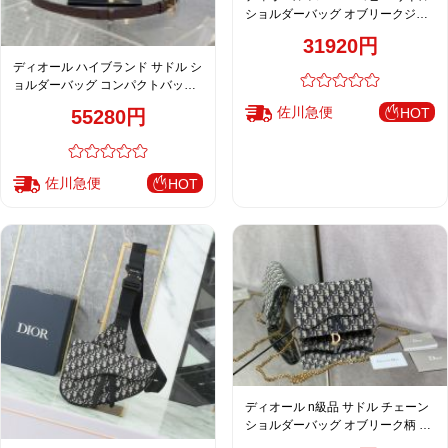
ショルダーバッグ オブリークジャ
カード ロゴデザイン ミニバッグ
31920円
ディオール ハイブランド サドル シ
ョルダーバッグ コンパクトバッグ
ブラウン 人気モデル
佐川急便
HOT
55280円
佐川急便
HOT
ディオール n級品 サドル チェーン
ショルダーバッグ オブリーク柄 コ
ンパクトバッグ レディース