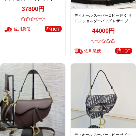
柄 ブラック メンズ 売れ筋
37800円
ディオール スーパーコピー 届く サ
ドル ショルダーバッグ レザー ブラ
ック レディース 高品質レプリカ
佐川急便
HOT
44000円
佐川急便
HOT
ディオール スーパーコピー サドル