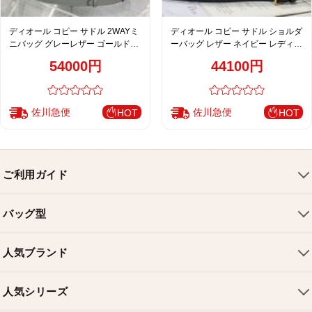
ディオール コピー サドル 2WAYミ
ディオール コピー サドル ショルダ
ニバッグ グレーレザー ゴールド金
ーバッグ レザー ネイビー レディー
具 レディース
ス 通販
54000円
44100円
佐川急便
佐川急便
HOT
HOT
ご利用ガイド
会社概要
バッグ型
ご利用ガイド
トートバッグ
配送について
人気ブランド
ショルダーバッグ
お支払い方法
ルイヴィトンバッグ
クロスボディバッグ
返品・交換
人気シリーズ
シャネルバッグ
ハンドバッグ
よくある質問