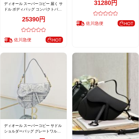
31280円
ディオール スーパーコピー 届く サ
ドル ボディバッグ コンパクトバッ
グ グレー 注目商品
25390円
佐川急便
HOT
佐川急便
HOT
ディオール スーパーコピー サドル
ショルダーバッグ グレートワル刺
繍 ジャカード ミニバッグ