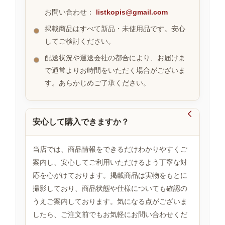
お問い合わせ：
listkopis@gmail.com
掲載商品はすべて新品・未使用品です。安心
お
してご検討ください。
す
す
配送状況や運送会社の都合により、お届けま
め
で通常よりお時間をいただく場合がございま
商
品
す。あらかじめご了承ください。

安心して購入できますか？
人
気
商
当店では、商品情報をできるだけわかりやすくご
品
案内し、安心してご利用いただけるよう丁寧な対
応を心がけております。掲載商品は実物をもとに
撮影しており、商品状態や仕様についても確認の
セ
ー
うえご案内しております。気になる点がございま
ル
したら、ご注文前でもお気軽にお問い合わせくだ
商