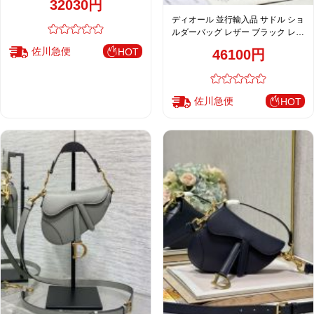
32030円
ディオール 並行輸入品 サドル ショ
ルダーバッグ レザー ブラック レデ
ィース 定番
佐川急便
HOT
46100円
佐川急便
HOT