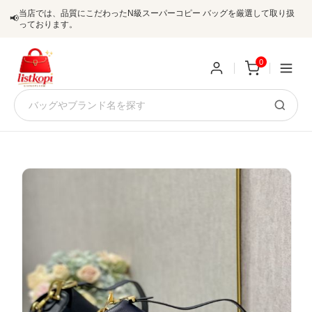
当店では、品質にこだわったN級スーパーコピー バッグを厳選して取り扱
📢
っております。
0
新
規
ロ
ユ
グ
0
ー
イ
ザ
ン
オ
ー
ー
お
listkopis@gmail.com
登
ダ
知