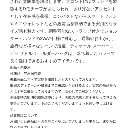
された雰囲気を演出します。フロントにはブランドを象
徴するDモチーフがあしらわれ、さりげないアクセント
として存在感を発揮。コンパクトながらスマートフォン
やミニウォレットなどの必需品を収納できる実用的なサ
イズ感も魅力です。調整可能なストラップ付きでショル
ダー・ハンドの2WAY仕様に対応し、通勤やお出かけ、
旅行など様々なシーンで活躍。ディオール スーパーコ
ピー サドル ショルダーバッグは、落ち着いたカラーで
長く愛用できるおすすめアイテムです。
新品・未使用
付属品：専用保存袋
掲載商品はすべて実物を撮影したものとなっております。
細部のディテールや質感までご確認いただけるよう、実際の商品をも
とに丁寧に撮影しておりますので、安心してご検討ください。
※撮影時の照明や閲覧環境により、実際の色味と若干異なって見える
場合がございます。予めご了承くださいますようお願い申し上げま
す。
品質保証について：
お届けした商品に不具合やご不明点がございました場合は、速やかに
対応させていただきます。