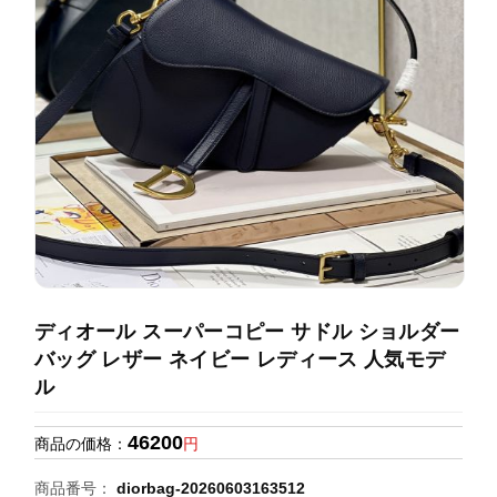
録
ホ
ー
ら
ー
ム
管
せ
バ
理
ッ
グ
通
販
人
気
ラ
ン
ディオール スーパーコピー サドル ショルダー
キ
バッグ レザー ネイビー レディース 人気モデ
ン
ル
グ
46200
商品の価格：
円
新
作
商品番号：
diorbag-20260603163512