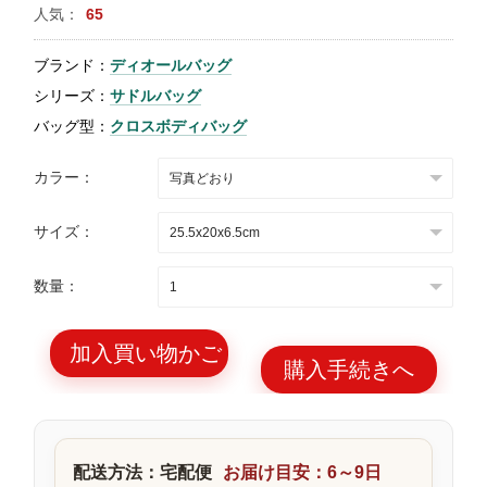
人気：
65
特
集
ブランド：
ディオールバッグ
BLOG
シリーズ：
サドルバッグ
バッグ型：
クロスボディバッグ
カラー：
サイズ：
ブランド バッ
バッグ種類
グ
数量：
加入買い物かご
購入手続きへ
最
新
製
配送方法：宅配便
お届け目安：6～9日
品