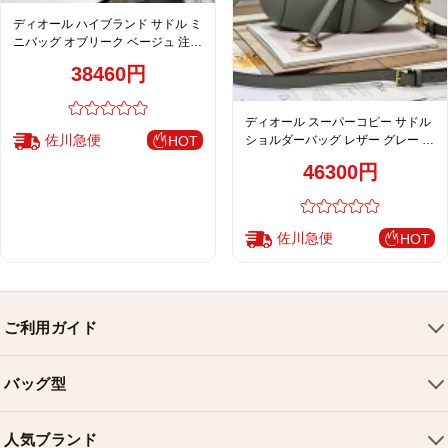
ディオール ハイブランド サドル ミ
ニバッグ オブリーク ベージュ 注目
商品 レディース
38460円
ディオール スーパーコピー サドル
佐川急便
ショルダーバッグ レザー グレー レ
HOT
ディース 注目商品
46300円
佐川急便
HOT
ご利用ガイド
会社概要
バッグ型
ご利用ガイド
トートバッグ
配送について
人気ブランド