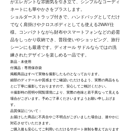
がエレガントな雰囲気を引き立て、シンプルなコーディ
ネートにも華やかさをプラスします。
ショルダーストラップ付きで、ハンドバッグとしてだけ
でなく肩掛けやクロスボディとしても使える2WAY仕
様。コンパクトながら財布やスマートフォンなどの必需
品をしっかり収納でき、普段使いやショッピング、旅行
シーンにも最適です。ディオール サドルならではの洗
練されたデザインを楽しめる一品です。
新品・未使用
付属品：専用保存袋
掲載商品はすべて実物を撮影したものとなっております。
細部のディテールや質感までご確認いただけるよう、実際の商品をも
とに丁寧に撮影しておりますので、安心してご検討ください。
※撮影時の照明や閲覧環境により、実際の色味と若干異なって見える
場合がございます。予めご了承くださいますようお願い申し上げま
す。
品質保証について：
お届けした商品に不具合やご不明点がございました場合は、速やかに
対応させていただきます。
ご購入後も安心してご利用いただけるサポート体制を整えております