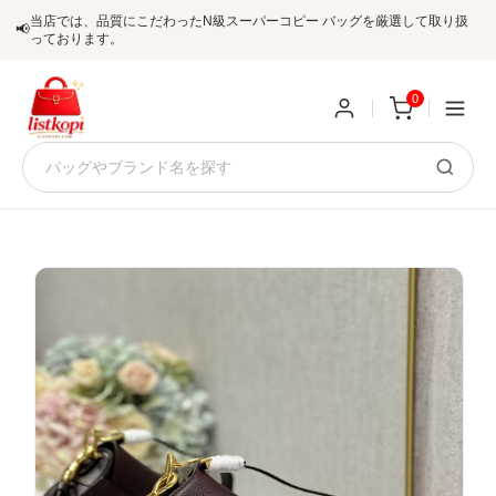
当店では、品質にこだわったN級スーパーコピー バッグを厳選して取り扱
📢
っております。
0
新
規
ロ
ユ
グ
0
ー
イ
ザ
ン
オ
ー
ー
お
listkopis@gmail.com
登
ダ
知