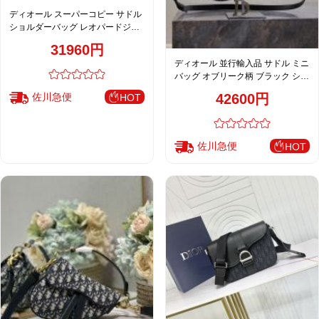
ディオール スーパーコピー サドル
ショルダーバッグ レオパードジャ
カード ミニバッグ レディース
31960円
ディオール 並行輸入品 サドル ミニ
バッグ オブリーク柄 ブラック シル
バー金具 レディース
佐川急便
42600円
HOT
佐川急便
HOT