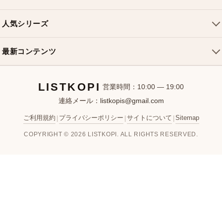
ショルダーバッグ
お支払い方法
ルイヴィトンバッグ
クロスボディバッグ
返品・交換
人気シリーズ
シャネルバッグ
ハンドバッグ
よくある質問
スピーディバッグ
ディオールバッグ
ミニバッグ
最新コンテンツ
お問い合わせ
ネヴァーフルバッグ
グッチバッグ
バケットバッグ
おすすめバッグ
アルマバッグ
エルメスバッグ
リュック
LISTKOPI
新着アイテム
営業時間：10:00 — 19:00
連絡メール：
listkopis@gmail.com
選び方ガイド
ブランドカテゴリ
ご利用規約
プライバシーポリシー
サイトについて
Sitemap
|
|
|
お客様レビュー
COPYRIGHT © 2026 LISTKOPI. ALL RIGHTS RESERVED.
人気ランキング