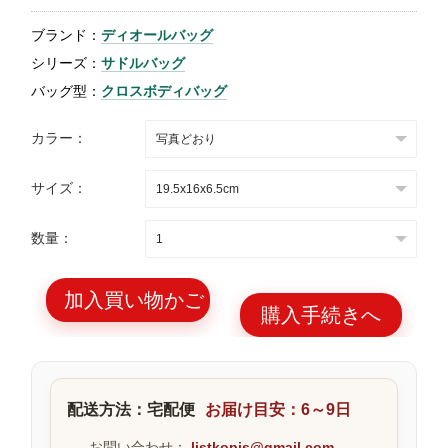
特
ブランド：
ディオールバッグ
集
シリーズ：
サドルバッグ
BLOG
バッグ型：
クロスボディバッグ
カラー：
サイズ：
ブランド バッ
バッグ種類
数量：
グ
加入買い物かご
購入手続きへ
最
新
配送方法：宅配便
お届け目安：6～9日
製
品
お問い合わせ：
listkopis@gmail.com