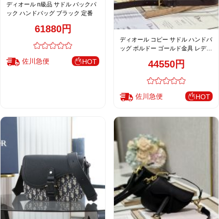
ディオール n級品 サドル バックパ
ック ハンドバッグ ブラック 定番
61880円
ディオール コピー サドル ハンドバ
ッグ ボルドー ゴールド金具 レディ
ース 通販
佐川急便
HOT
44550円
佐川急便
HOT