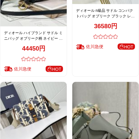
ディオール n級品 サドル コンパク
トバッグ オブリーク ブラック レデ
ィース 人気モデル
36580円
ディオール ハイブランド サドル ミ
ニバッグ オブリーク柄 ネイビー ゴ
ールド金具 注目商品
佐川急便
HOT
44450円
佐川急便
HOT