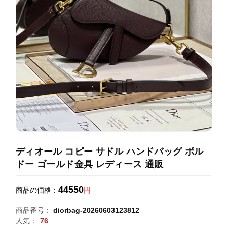
録
ホ
ー
ら
ー
ム
管
せ
バ
理
ッ
グ
通
販
人
気
ラ
ン
ディオール コピー サドル ハンドバッグ ボル
キ
ドー ゴールド金具 レディース 通販
ン
グ
44550
商品の価格：
円
新
商品番号：
diorbag-20260603123812
作
人気：
76