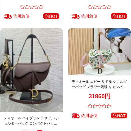
佐川急便
佐川急便
HOT
HOT
ディオール コピー サドル ショルダ
ーバッグ フラワー刺繍 キャンバス
ピンクアクセント レディース
31860円
佐川急便
HOT
ディオール ハイブランド サドル シ
ョルダーバッグ コンパクトバッグ
ブラウン 人気モデル