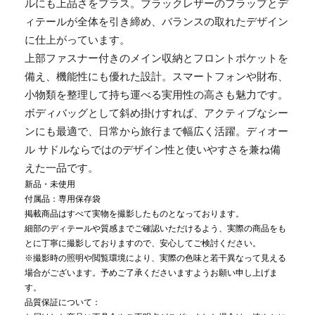
ルにも上品さをプラス。ブラックレザーのフラップとデ
ィテールが全体を引き締め、バランスの取れたデザイン
に仕上がっています。
上部ファスナー付きのメイン収納とフロントポケットを
備え、機能性にも優れた設計。スマートフォンや財布、
小物類を整理して持ち運べる実用性の高さも魅力です。
ボディバッグとして斜め掛けすれば、アクティブなシー
ンにも最適で、日常から旅行まで幅広く活躍。ディオー
ル サドルならではのデザイン性と使いやすさを兼ね備
えた一品です。
新品・未使用
付属品：専用保存袋
掲載商品はすべて実物を撮影したものとなっております。
細部のディテールや質感までご確認いただけるよう、実際の商品をも
とに丁寧に撮影しておりますので、安心してご検討ください。
※撮影時の照明や閲覧環境により、実際の色味と若干異なって見える
場合がございます。予めご了承くださいますようお願い申し上げま
す。
品質保証について：