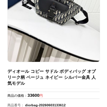
録
ホ
ー
ら
ー
ム
管
せ
バ
理
ッ
グ
通
販
人
気
ラ
ン
ディオール コピー サドル ボディバッグ オブ
キ
リーク柄 ベージュ ネイビー シルバー金具 人
ン
気モデル
グ
33600
商品の価格：
円
新
作
商品番号：
diorbag-20260603133612