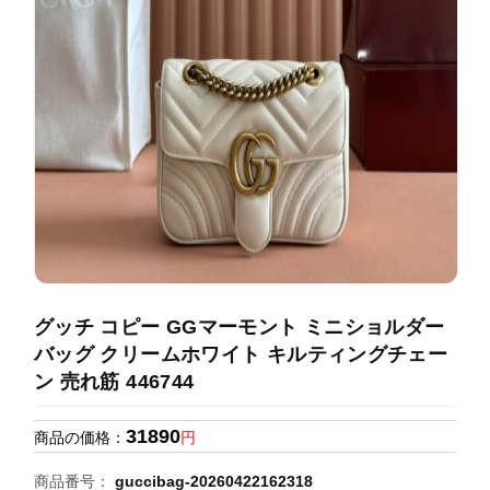
録
ホ
ー
ら
ー
ム
管
せ
バ
理
ッ
グ
通
販
人
気
ラ
ン
グッチ コピー GGマーモント ミニショルダー
キ
バッグ クリームホワイト キルティングチェー
ン
ン 売れ筋 446744
グ
31890
商品の価格：
円
新
作
商品番号：
guccibag-20260422162318