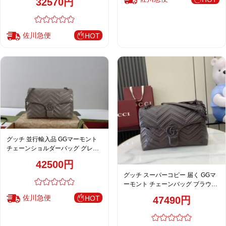
32570円
佐川急便
HOT
グッチ 並行輸入品 GGマーモント
チェーンショルダーバッグ グレー
ジュ レザーキルティング 上品仕上
42500円
げ 850676
グッチ スーパーコピー 届く GGマ
ーモント チェーンバッグ ブラウン
レディース 高品質レプリカ
佐川急便
HOT
47490円
850676