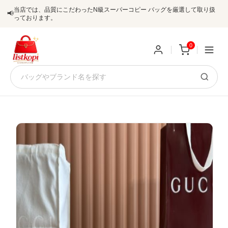
当店では、品質にこだわったN級スーパーコピー バッグを厳選して取り扱
📢
っております。
0
新
規
ロ
ユ
グ
0
ー
イ
ザ
ン
オ
ー
ー
お
listkopis@gmail.com
登
ダ
知