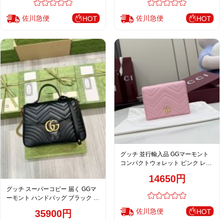
佐川急便
佐川急便
HOT
HOT
グッチ 並行輸入品 GGマーモント
コンパクトウォレット ピンク レザ
ー レディース 定番 466492
14650円
グッチ スーパーコピー 届く GGマ
ーモント ハンドバッグ ブラック レ
ディース 売れ筋 498110
佐川急便
HOT
35900円