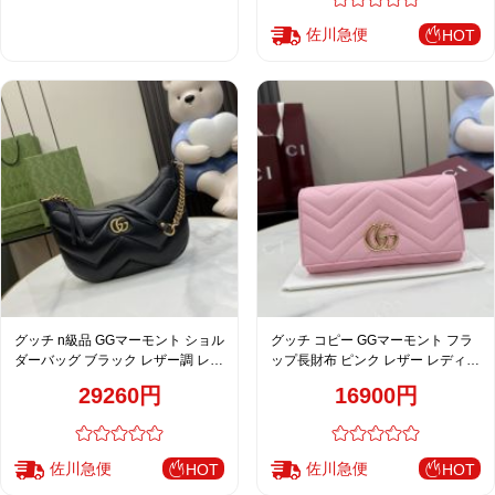
佐川急便
HOT
グッチ n級品 GGマーモント ショル
グッチ コピー GGマーモント フラ
ダーバッグ ブラック レザー調 レデ
ップ長財布 ピンク レザー レディー
ィース 売れ筋 777263
ス 通販 443436
29260円
16900円
佐川急便
佐川急便
HOT
HOT