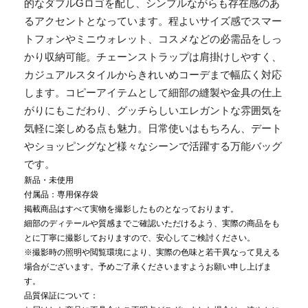
的なダブルGロゴを配し、シンプルながらも存在感のあ
るアクセントとなっています。程よいサイズ感でスマー
トフォンやミニウォレット、コスメなどの必需品をしっ
かり収納可能。チェーンストラップは肩掛けしやすく、
カジュアルスタイルからきれいめコーデまで幅広く対応
します。コピーアイテムとして細部の縫製や金具の仕上
がりにもこだわり、グッチらしいエレガントな雰囲気を
気軽に楽しめる点も魅力。日常使いはもちろん、デート
やショッピングなど様々なシーンで活躍する万能バッグ
です。
新品・未使用
付属品：専用保存袋
掲載商品はすべて実物を撮影したものとなっております。
細部のディテールや質感までご確認いただけるよう、実際の商品をも
とに丁寧に撮影しておりますので、安心してご検討ください。
※撮影時の照明や閲覧環境により、実際の色味と若干異なって見える
場合がございます。予めご了承くださいますようお願い申し上げま
す。
品質保証について：