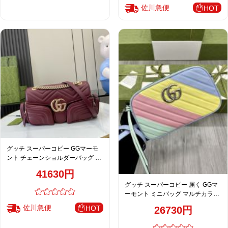
佐川急便
HOT
グッチ スーパーコピー GGマーモ
ント チェーンショルダーバッグ ボ
ルドー レディース 注目商品
41630円
795228
グッチ スーパーコピー 届く GGマ
ーモント ミニバッグ マルチカラー
レディース 高品質レプリカ
佐川急便
HOT
26730円
447632