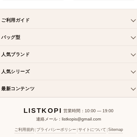
ご利用ガイド
会社概要
バッグ型
ご利用ガイド
トートバッグ
配送について
人気ブランド
ショルダーバッグ
お支払い方法
ルイヴィトンバッグ
クロスボディバッグ
返品・交換
人気シリーズ
シャネルバッグ
ハンドバッグ
よくある質問
スピーディバッグ
ディオールバッグ
ミニバッグ
最新コンテンツ
お問い合わせ
ネヴァーフルバッグ
グッチバッグ
バケットバッグ
おすすめバッグ
アルマバッグ
エルメスバッグ
リュック
LISTKOPI
新着アイテム
営業時間：10:00 — 19:00
連絡メール：
listkopis@gmail.com
選び方ガイド
ブランドカテゴリ
ご利用規約
プライバシーポリシー
サイトについて
Sitemap
|
|
|