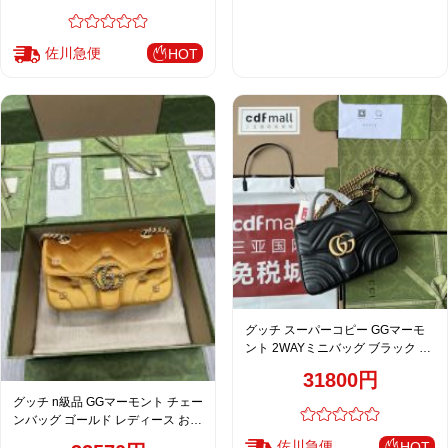
佐川急便
HOT
グッチ スーパーコピー GGマーモ
ント 2WAYミニバッグ ブラック キ
ルティングチェーン 人気モデル
31800円
547260
グッチ n級品 GGマーモント チェー
ンバッグ ゴールド レディース おす
すめ 446744
佐川急便
HOT