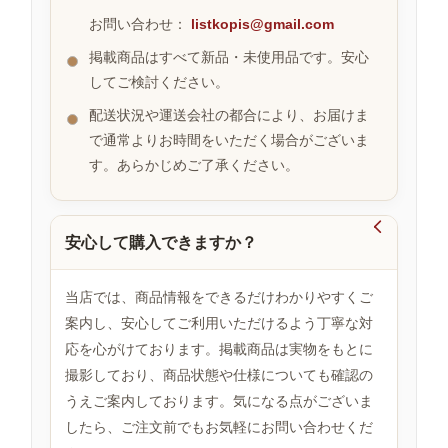
お問い合わせ：
listkopis@gmail.com
掲載商品はすべて新品・未使用品です。安心
お
してご検討ください。
す
す
配送状況や運送会社の都合により、お届けま
め
で通常よりお時間をいただく場合がございま
商
品
す。あらかじめご了承ください。

安心して購入できますか？
人
気
商
当店では、商品情報をできるだけわかりやすくご
品
案内し、安心してご利用いただけるよう丁寧な対
応を心がけております。掲載商品は実物をもとに
撮影しており、商品状態や仕様についても確認の
セ
ー
うえご案内しております。気になる点がございま
ル
したら、ご注文前でもお気軽にお問い合わせくだ
商