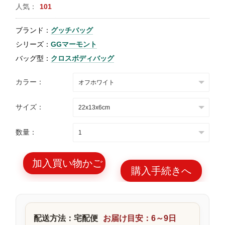
人気：
101
特
集
ブランド：
グッチバッグ
BLOG
シリーズ：
GGマーモント
バッグ型：
クロスボディバッグ
カラー：
サイズ：
ブランド バッ
バッグ種類
グ
数量：
加入買い物かご
購入手続きへ
最
新
製
配送方法：宅配便
お届け目安：6～9日
品