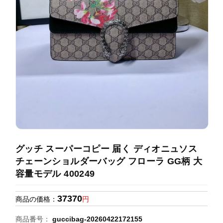
録
ホ
ー
ら
ー
ム
管
せ
バ
理
ッ
グ
通
販
人
気
ラ
ン
グッチ スーパーコピー 届く ディオニュソス
キ
チェーンショルダーバッグ フローラ GG柄 大
ン
容量モデル 400249
グ
37370
商品の価格：
円
新
作
商品番号：
guccibag-20260422172155