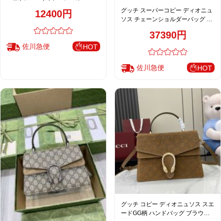
トバッグ ブラック レディース 高品
グッチ スーパーコピー ディオニュ
12400円
質レプリカ 476432
ソス チェーンショルダーバッグ フ
ローラ ベージュ GG柄 大容量
37390円
400249
佐川急便
HOT
佐川急便
HOT
グッチ コピー ディオニュソス スエ
ードGG柄 ハンドバッグ ブラウン