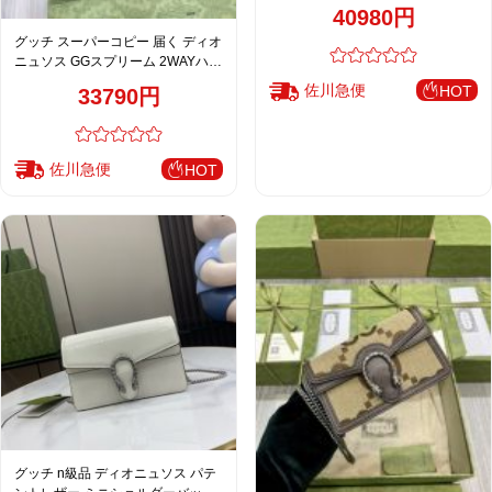
クラシック金具 813399
40980円
グッチ スーパーコピー 届く ディオ
ニュソス GGスプリーム 2WAYハン
ドバッグ ベージュ 売れ筋 739496
佐川急便
HOT
33790円
佐川急便
HOT
グッチ n級品 ディオニュソス パテ