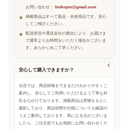
お問い合わせ：
listkopis@gmail.com
掲載商品はすべて新品・未使用品です。安心
お
してご検討ください。
す
す
配送状況や運送会社の都合により、お届けま
め
で通常よりお時間をいただく場合がございま
商
品
す。あらかじめご了承ください。

安心して購入できますか？
人
気
商
当店では、商品情報をできるだけわかりやすくご
品
案内し、安心してご利用いただけるよう丁寧な対
応を心がけております。掲載商品は実物をもとに
撮影しており、商品状態や仕様についても確認の
セ
ー
うえご案内しております。気になる点がございま
ル
したら、ご注文前でもお気軽にお問い合わせくだ
商