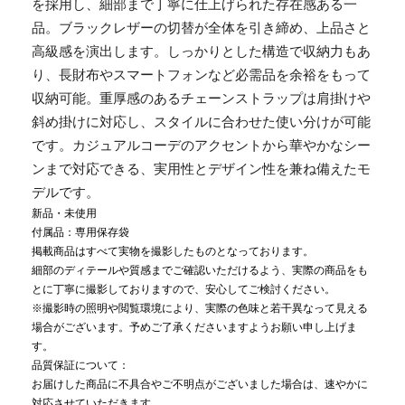
を採用し、細部まで丁寧に仕上げられた存在感ある一
品。ブラックレザーの切替が全体を引き締め、上品さと
高級感を演出します。しっかりとした構造で収納力もあ
り、長財布やスマートフォンなど必需品を余裕をもって
収納可能。重厚感のあるチェーンストラップは肩掛けや
斜め掛けに対応し、スタイルに合わせた使い分けが可能
です。カジュアルコーデのアクセントから華やかなシー
ンまで対応できる、実用性とデザイン性を兼ね備えたモ
デルです。
新品・未使用
付属品：専用保存袋
掲載商品はすべて実物を撮影したものとなっております。
細部のディテールや質感までご確認いただけるよう、実際の商品をも
とに丁寧に撮影しておりますので、安心してご検討ください。
※撮影時の照明や閲覧環境により、実際の色味と若干異なって見える
場合がございます。予めご了承くださいますようお願い申し上げま
す。
品質保証について：
お届けした商品に不具合やご不明点がございました場合は、速やかに
対応させていただきます。