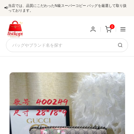
当店では、品質にこだわったN級スーパーコピー バッグを厳選して取り扱
📢
っております。
0
新
規
ロ
ユ
グ
0
ー
イ
ザ
ン
オ
ー
ー
お
listkopis@gmail.com
登
ダ
知