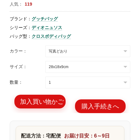
人気：
119
特
集
ブランド：
グッチバッグ
BLOG
シリーズ：
ディオニュソス
バッグ型：
クロスボディバッグ
カラー：
サイズ：
ブランド バッ
バッグ種類
グ
数量：
加入買い物かご
購入手続きへ
最
新
製
配送方法：宅配便
お届け目安：6～9日
品