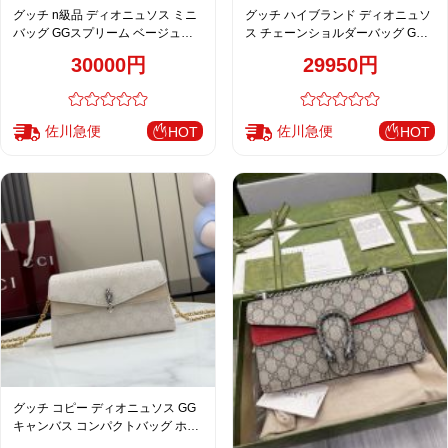
グッチ n級品 ディオニュソス ミニ
グッチ ハイブランド ディオニュソ
バッグ GGスプリーム ベージュブ
ス チェーンショルダーバッグ GG
ラウン おすすめ 499623
キャンバス ネイビー 新作 499623
30000円
29950円
佐川急便
佐川急便
HOT
HOT
グッチ コピー ディオニュソス GG
キャンバス コンパクトバッグ ホワ
イト系 スエード切替 876531