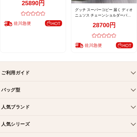
25890円
グッチ スーパーコピー 届く ディオ
ニュソス チェーンショルダーバッ
グ GGキャンバス レッド 売れ筋
佐川急便
HOT
28700円
499623
佐川急便
HOT
ご利用ガイド
会社概要
バッグ型
ご利用ガイド
トートバッグ
配送について
人気ブランド
ショルダーバッグ
お支払い方法
ルイヴィトンバッグ
クロスボディバッグ
返品・交換
人気シリーズ
シャネルバッグ
ハンドバッグ
よくある質問
スピーディバッグ