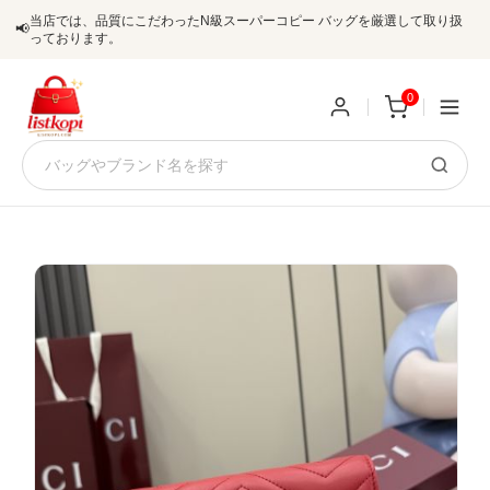
当店では、品質にこだわったN級スーパーコピー バッグを厳選して取り扱
📢
っております。
0
新
規
ロ
ユ
グ
0
ー
イ
ザ
ン
オ
ー
ー
お
listkopis@gmail.com
登
ダ
知