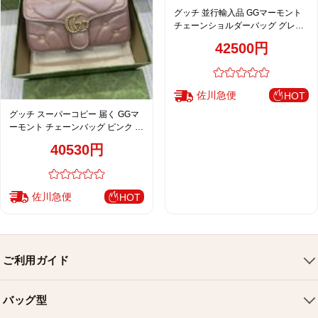
グッチ 並行輸入品 GGマーモント
チェーンショルダーバッグ グレー
ジュ レザーキルティング 上品仕上
42500円
げ 850676
佐川急便
HOT
グッチ スーパーコピー 届く GGマ
ーモント チェーンバッグ ピンク レ
ディース 443497
40530円
佐川急便
HOT
ご利用ガイド
会社概要
バッグ型
ご利用ガイド