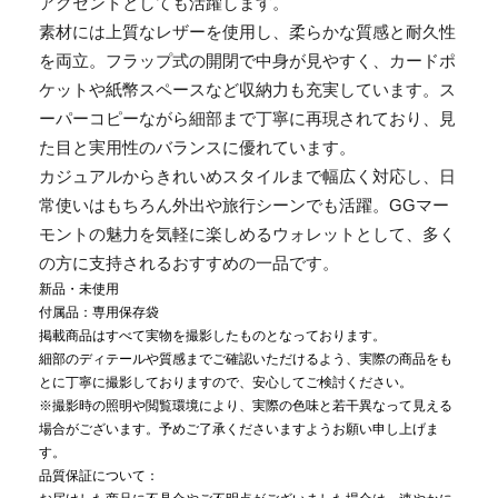
アクセントとしても活躍します。
素材には上質なレザーを使用し、柔らかな質感と耐久性
を両立。フラップ式の開閉で中身が見やすく、カードポ
ケットや紙幣スペースなど収納力も充実しています。ス
ーパーコピーながら細部まで丁寧に再現されており、見
た目と実用性のバランスに優れています。
カジュアルからきれいめスタイルまで幅広く対応し、日
常使いはもちろん外出や旅行シーンでも活躍。GGマー
モントの魅力を気軽に楽しめるウォレットとして、多く
の方に支持されるおすすめの一品です。
新品・未使用
付属品：専用保存袋
掲載商品はすべて実物を撮影したものとなっております。
細部のディテールや質感までご確認いただけるよう、実際の商品をも
とに丁寧に撮影しておりますので、安心してご検討ください。
※撮影時の照明や閲覧環境により、実際の色味と若干異なって見える
場合がございます。予めご了承くださいますようお願い申し上げま
す。
品質保証について：