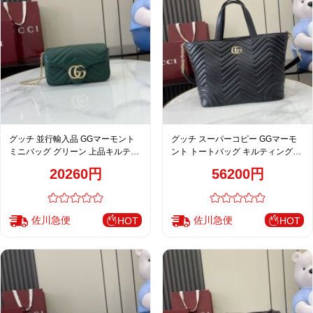
グッチ 並行輸入品 GGマーモント
グッチ スーパーコピー GGマーモ
ミニバッグ グリーン 上品キルティ
ント トートバッグ キルティングレ
ングチェーンデザイン 841290
ザー ブラック系 ハンドバッグ レデ
20260円
56200円
ィースおすすめ 847387
佐川急便
佐川急便
HOT
HOT