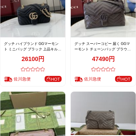
グッチ ハイブランド GGマーモン
グッチ スーパーコピー 届く GGマ
ト ミニバッグ ブラック 上品キルテ
ーモント チェーンバッグ ブラウン
ィングチェーンデザイン 837280
レディース 高品質レプリカ
26100円
47490円
850676
佐川急便
佐川急便
HOT
HOT