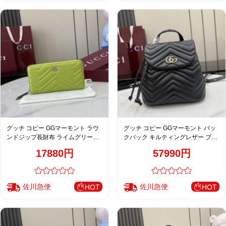
グッチ コピー GGマーモント ラウ
グッチ コピー GGマーモント バッ
ンドジップ長財布 ライムグリーン
クパック キルティングレザー ブラ
レディース 新作 837758
ック系 コンパクトバッグ 人気モデ
17880円
57990円
ル 855921
佐川急便
佐川急便
HOT
HOT