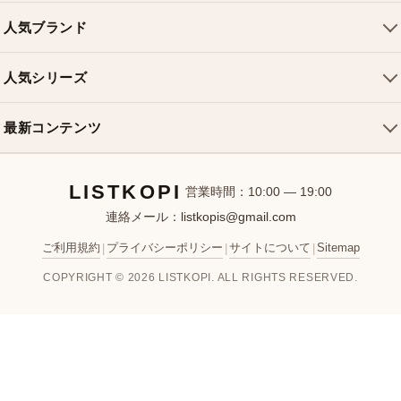
トートバッグ
配送について
人気ブランド
ショルダーバッグ
お支払い方法
ルイヴィトンバッグ
クロスボディバッグ
返品・交換
人気シリーズ
シャネルバッグ
ハンドバッグ
よくある質問
スピーディバッグ
ディオールバッグ
ミニバッグ
最新コンテンツ
お問い合わせ
ネヴァーフルバッグ
グッチバッグ
バケットバッグ
おすすめバッグ
アルマバッグ
エルメスバッグ
リュック
LISTKOPI
新着アイテム
営業時間：10:00 — 19:00
連絡メール：
listkopis@gmail.com
選び方ガイド
ブランドカテゴリ
ご利用規約
プライバシーポリシー
サイトについて
Sitemap
|
|
|
お客様レビュー
COPYRIGHT © 2026 LISTKOPI. ALL RIGHTS RESERVED.
人気ランキング