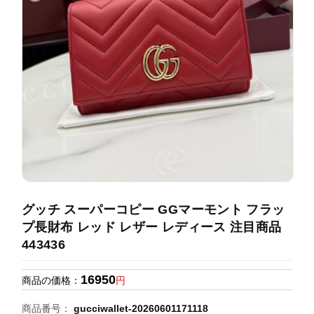
録
ホ
ー
ら
ー
ム
管
せ
バ
理
ッ
グ
通
販
人
気
ラ
ン
グッチ スーパーコピー GGマーモント フラッ
キ
プ長財布 レッド レザー レディース 注目商品
ン
443436
グ
16950
商品の価格：
円
新
作
商品番号：
gucciwallet-20260601171118