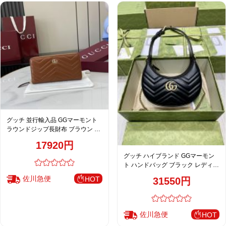
グッチ 並行輸入品 GGマーモント
ラウンドジップ長財布 ブラウン レ
ディース 通販 837758
17920円
グッチ ハイブランド GGマーモン
ト ハンドバッグ ブラック レディー
ス 人気モデル 699514
佐川急便
HOT
31550円
佐川急便
HOT