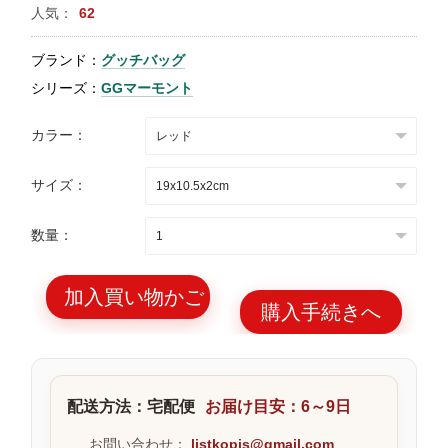
人気：
62
特
集
ブランド：
グッチバッグ
BLOG
シリーズ：
GGマーモント
カラー：
サイズ：
ブランド バッ
バッグ種類
数量：
グ
加入買い物かご
購入手続きへ
最
新
配送方法：宅配便
お届け目安：6～9日
製
品
お問い合わせ：
listkopis@gmail.com