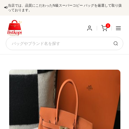
当店では、品質にこだわったN級スーパーコピー バッグを厳選して取り扱
📢
っております。
0
新
規
ロ
ユ
グ
0
ー
イ
ザ
ン
オ
ー
ー
お
listkopis@gmail.com
登
ダ
知