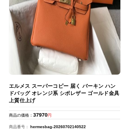
録
ホ
ー
ら
ー
ム
管
せ
バ
理
ッ
グ
通
販
人
気
ラ
ン
エルメス スーパーコピー 届く バーキン ハン
キ
ドバッグ オレンジ系 シボレザー ゴールド金具
ン
上質仕上げ
グ
37970
商品の価格：
円
新
作
商品番号：
hermesbag-20260702140522