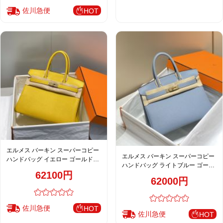
佐川急便
HOT
エルメス バーキン スーパーコピー
エルメス バーキン スーパーコピー
ハンドバッグ イエロー ゴールド金
ハンドバッグ ライトブルー ゴール
具 トゴ調レザー 華やか設計
62100円
ド金具 トゴ調レザー 上品設計
62000円
佐川急便
HOT
佐川急便
HOT