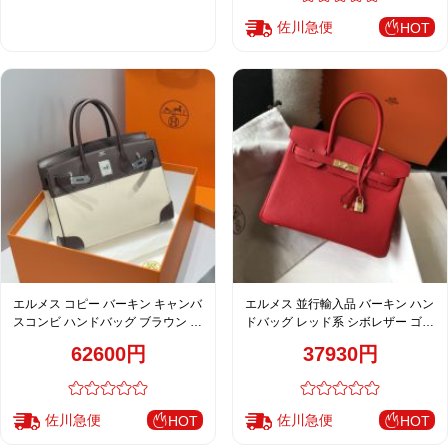
佐川急便
HOT
エルメス コピー バーキン キャンバ
エルメス 並行輸入品 バーキン ハン
スコンビ ハンドバッグ ブラウン 売
ドバッグ レッド系 シボレザー ゴー
れ筋 レディース
ルド金具 エレガント
62600円
37930円
佐川急便
佐川急便
HOT
HOT