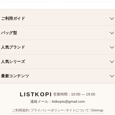
ご利用ガイド
会社概要
バッグ型
ご利用ガイド
トートバッグ
配送について
人気ブランド
ショルダーバッグ
お支払い方法
ルイヴィトンバッグ
クロスボディバッグ
返品・交換
人気シリーズ
シャネルバッグ
ハンドバッグ
よくある質問
スピーディバッグ
ディオールバッグ
ミニバッグ
最新コンテンツ
お問い合わせ
ネヴァーフルバッグ
グッチバッグ
バケットバッグ
おすすめバッグ
アルマバッグ
エルメスバッグ
リュック
LISTKOPI
新着アイテム
営業時間：10:00 — 19:00
連絡メール：
listkopis@gmail.com
選び方ガイド
ブランドカテゴリ
ご利用規約
プライバシーポリシー
サイトについて
Sitemap
|
|
|