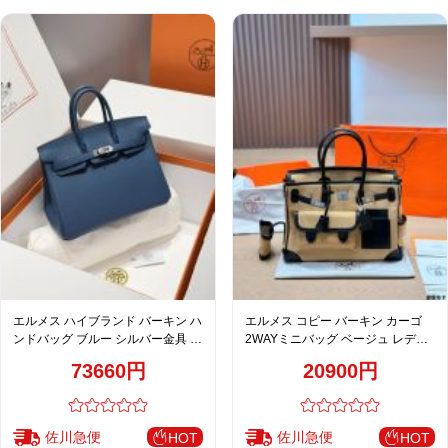
エルメス ハイブランド バーキン ハ
エルメス コピー バーキン カーゴ
ンドバッグ ブルー シルバー金具 レ
2WAYミニバッグ ベージュ レディ
ディース 通販
ース 売れ筋
73660円
20900円
佐川急便
佐川急便
HOT
HOT