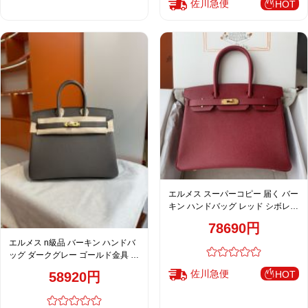
佐川急便
HOT
エルメス スーパーコピー 届く バー
キン ハンドバッグ レッド シボレザ
ー ゴールド金具 華やかモデル レデ
78690円
ィース
エルメス n級品 バーキン ハンドバ
ッグ ダークグレー ゴールド金具 レ
ディース 注目商品
佐川急便
HOT
58920円