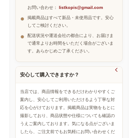
お問い合わせ：
listkopis@gmail.com
掲載商品はすべて新品・未使用品です。安心
お
してご検討ください。
す
す
配送状況や運送会社の都合により、お届けま
め
で通常よりお時間をいただく場合がございま
商
品
す。あらかじめご了承ください。

安心して購入できますか？
人
気
商
当店では、商品情報をできるだけわかりやすくご
品
案内し、安心してご利用いただけるよう丁寧な対
応を心がけております。掲載商品は実物をもとに
撮影しており、商品状態や仕様についても確認の
セ
ー
うえご案内しております。気になる点がございま
ル
したら、ご注文前でもお気軽にお問い合わせくだ
商