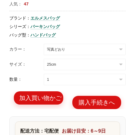
人気：
47
特
集
ブランド：
エルメスバッグ
BLOG
シリーズ：
バーキンバッグ
バッグ型：
ハンドバッグ
カラー：
サイズ：
ブランド バッ
バッグ種類
グ
数量：
加入買い物かご
購入手続きへ
最
新
製
配送方法：宅配便
お届け目安：6～9日
品