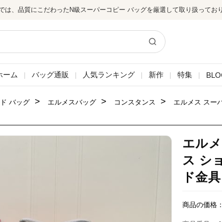
では、品質にこだわったN級スーパーコピー バッグを厳選して取り扱ってお
ホーム
バッグ通販
人気ランキング
新作
特集
BLO
|
|
|
|
|
>
>
>
ド バッグ
エルメスバッグ
コンスタンス
エルメス スー
エルメ
ス シ
ド金具
商品の価格