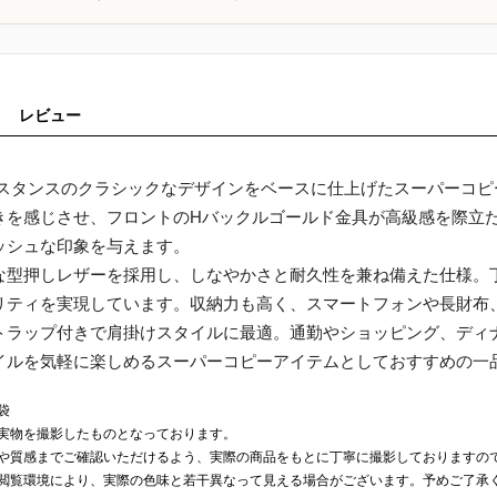
レビュー
ンスタンスのクラシックなデザインをベースに仕上げたスーパーコ
きを感じさせ、フロントのHバックルゴールド金具が高級感を際立
ッシュな印象を与えます。
な型押しレザーを採用し、しなやかさと耐久性を兼ね備えた仕様。
リティを実現しています。収納力も高く、スマートフォンや長財布
トラップ付きで肩掛けスタイルに最適。通勤やショッピング、ディ
イルを気軽に楽しめるスーパーコピーアイテムとしておすすめの一
袋
実物を撮影したものとなっております。
や質感までご確認いただけるよう、実際の商品をもとに丁寧に撮影しておりますの
閲覧環境により、実際の色味と若干異なって見える場合がございます。予めご了承