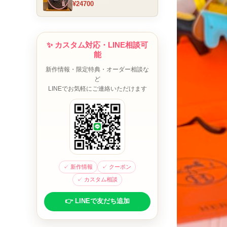
¥24700
ム チャーム装飾 ミニボスト
ンバッグ ブラウンピンク 人
気モデル
✨ カスタム対応・LINE相談可
能
新作情報・限定特典・オーダー相談な
ど
LINEでお気軽にご連絡いただけます
✓ 新作情報
✓ クーポン
✓ カスタム相談
👉 LINEで友だち追加