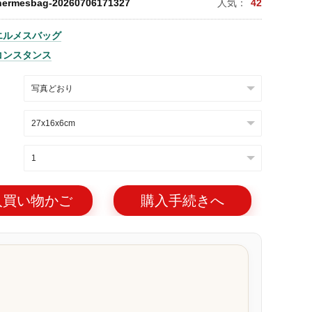
hermesbag-20260706171327
人気：
42
エルメスバッグ
コンスタンス
入買い物かご
購入手続きへ