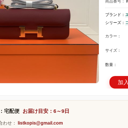
商品番号：
ブランド：
シリーズ：
カラー：
サイズ：
数量：
加
：宅配便
お届け目安：6～9日
合わせ：
listkopis@gmail.com