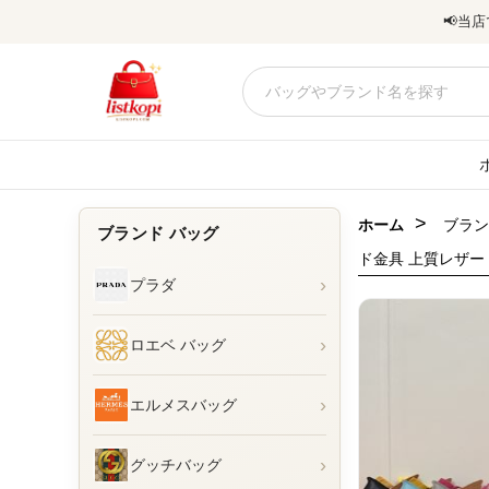
📢
当店
>
ホーム
ブラン
ブランド バッグ
ド金具 上質レザー
›
プラダ
›
ロエベ バッグ
›
エルメスバッグ
›
グッチバッグ