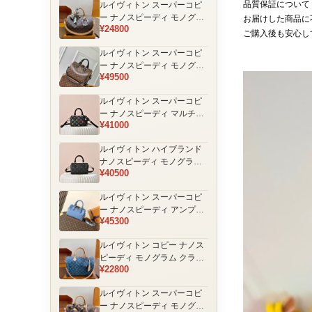
品質保証について
ルイヴィトン スーパーコピ
品
ー ナノスピーディ モノグラ
お届けした商品に
¥24800
ム 編み込みストラップ ミニ
ご購入後も安心し
ボストンバッグ ブラウン 人
ルイヴィトン スーパーコピ
気モデル
ー ナノスピーディ モノグラ
¥49500
ム ブラックハンドル 2WAY
ミニバッグ ブラウン 売れ筋
ルイヴィトン スーパーコピ
ー ナノスピーディ マルチカ
¥41000
ラーモノグラム ミニボスト
ンバッグ ブラック レディー
ルイヴィトン ハイブランド
ス
ナノスピーディ モノグラム
¥40500
シャドウ 2WAYミニバッグ
ブラック レディース
ルイヴィトン スーパーコピ
ー ナノスピーディ アンプラ
¥45300
ントレザー ミニボストンバ
ッグ ブルー レディース おす
ルイヴィトン コピー ナノス
すめ
ピーディ モノグラム クラシ
¥22800
ックデザイン ミニボストン
バッグ ブラウン 通販
ルイヴィトン スーパーコピ
ー ナノスピーディ モノグラ