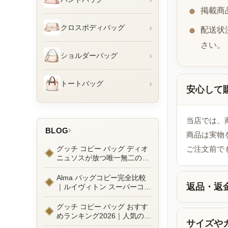
掲載商
›
クロスボディバッグ
配送状
さい。
›
ショルダーバッグ
›
トートバッグ
安心して
当店では、
›
BLOG
商品は実物
グッチ コピー バッグ ディオ
ご注文前で
ニュソスが放つ唯一無二の魅
力とは？新作ラインナップ徹
底ガイドとリアルコーデ例
Alma バッグコピー完全比較
返品・返
｜ルイヴィトン スーパーコピ
ーで叶えるエレガントな日常
グッチ コピー バッグ おすす
めランキング2026｜人気の
サイズや
GGマーモントから定番モデ