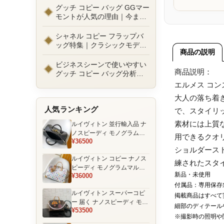
ルまで徹底比較！コピーバッ
グッチ コピー バッグ GGマー
グ通販の選び方
モントが人気の理由｜今また
選ばれる定番ラグジュアリー
バッグとは
シャネル コピー フラップバ
ッグ特集｜クラシックモデル
商品の説明
の魅力と永遠に愛される理由
ビジネスシーンで使いやすい
商品説明：
グッチ コピー バッグ分析｜
通勤・商談向け人気モデル徹
エルメス コ
底解説
大人の落ち着
人気ランキング
で、スタイリ
素材には上質
ルイヴィトン 並行輸入品 ナ
ノスピーディ モノグラムエ
用できるクオ
¥36500
クリプス ブラック チェーン
ショルダース
装飾 ミニボストンバッグ
ルイヴィトン コピー ナノス
練されたスタ
ピーディ モノグラムマルチ
新品・未使用
¥36000
カラー ホワイト ゴールド金
付属品：専用保存
具 リボン装飾 ミニボストン
ルイヴィトン スーパーコピ
バッグ
掲載商品はすべて
ー 届く ナノスピーディ モノ
細部のディテール
¥53500
グラム ポーチ付き ミニボス
※撮影時の照明や
トンバッグ ブラウン 注目商