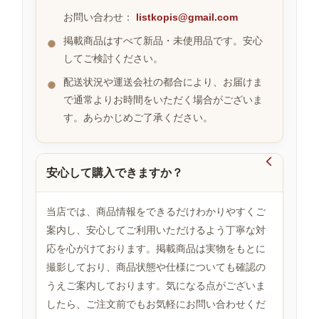
お問い合わせ：
listkopis@gmail.com
掲載商品はすべて新品・未使用品です。安心
お
してご検討ください。
す
す
配送状況や運送会社の都合により、お届けま
め
で通常よりお時間をいただく場合がございま
商
品
す。あらかじめご了承ください。

安心して購入できますか？
人
気
商
当店では、商品情報をできるだけわかりやすくご
品
案内し、安心してご利用いただけるよう丁寧な対
応を心がけております。掲載商品は実物をもとに
撮影しており、商品状態や仕様についても確認の
セ
ー
うえご案内しております。気になる点がございま
ル
したら、ご注文前でもお気軽にお問い合わせくだ
商