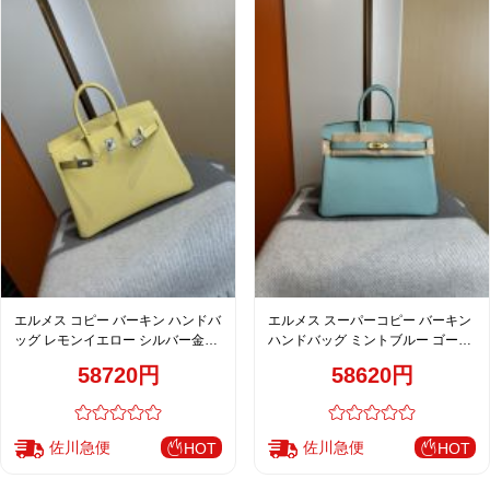
エルメス コピー バーキン ハンドバ
エルメス スーパーコピー バーキン
ッグ レモンイエロー シルバー金具
ハンドバッグ ミントブルー ゴール
上品デザイン
ド金具 上品カラー仕上げ
58720円
58620円
佐川急便
佐川急便
HOT
HOT