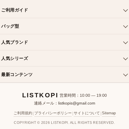
ご利用ガイド
会社概要
バッグ型
ご利用ガイド
トートバッグ
配送について
人気ブランド
ショルダーバッグ
お支払い方法
ルイヴィトンバッグ
クロスボディバッグ
返品・交換
人気シリーズ
シャネルバッグ
ハンドバッグ
よくある質問
スピーディバッグ
ディオールバッグ
ミニバッグ
最新コンテンツ
お問い合わせ
ネヴァーフルバッグ
グッチバッグ
バケットバッグ
おすすめバッグ
アルマバッグ
エルメスバッグ
リュック
LISTKOPI
新着アイテム
営業時間：10:00 — 19:00
連絡メール：
listkopis@gmail.com
選び方ガイド
ブランドカテゴリ
ご利用規約
プライバシーポリシー
サイトについて
Sitemap
|
|
|
お客様レビュー
COPYRIGHT © 2026 LISTKOPI. ALL RIGHTS RESERVED.