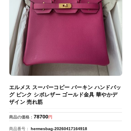
録
ホ
ー
ら
ー
ム
管
せ
バ
理
ッ
グ
通
販
人
気
ラ
ン
エルメス スーパーコピー バーキン ハンドバッ
キ
グ ピンク シボレザー ゴールド金具 華やかデ
ン
ザイン 売れ筋
グ
78700
商品の価格：
円
新
作
商品番号：
hermesbag-20260417164918