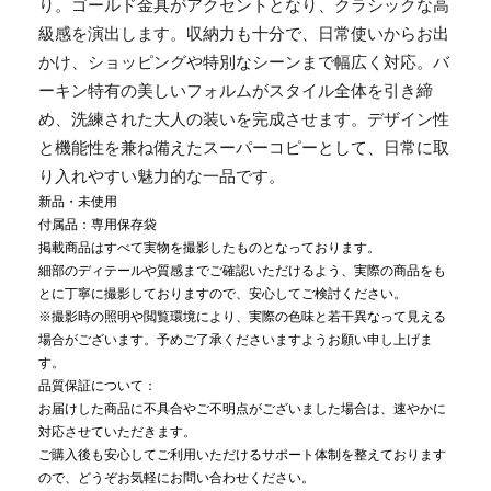
り。ゴールド金具がアクセントとなり、クラシックな高
級感を演出します。収納力も十分で、日常使いからお出
かけ、ショッピングや特別なシーンまで幅広く対応。バ
ーキン特有の美しいフォルムがスタイル全体を引き締
め、洗練された大人の装いを完成させます。デザイン性
と機能性を兼ね備えたスーパーコピーとして、日常に取
り入れやすい魅力的な一品です。
新品・未使用
付属品：専用保存袋
掲載商品はすべて実物を撮影したものとなっております。
細部のディテールや質感までご確認いただけるよう、実際の商品をも
とに丁寧に撮影しておりますので、安心してご検討ください。
※撮影時の照明や閲覧環境により、実際の色味と若干異なって見える
場合がございます。予めご了承くださいますようお願い申し上げま
す。
品質保証について：
お届けした商品に不具合やご不明点がございました場合は、速やかに
対応させていただきます。
ご購入後も安心してご利用いただけるサポート体制を整えております
ので、どうぞお気軽にお問い合わせください。