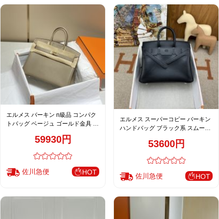
エルメス バーキン n級品 コンパク
エルメス スーパーコピー バーキン
トバッグ ベージュ ゴールド金具 ト
ハンドバッグ ブラック系 スムース
ゴ調レザー 上品仕上げ
レザー ミニマルデザイン 上質仕様
59930円
53600円
佐川急便
HOT
佐川急便
HOT