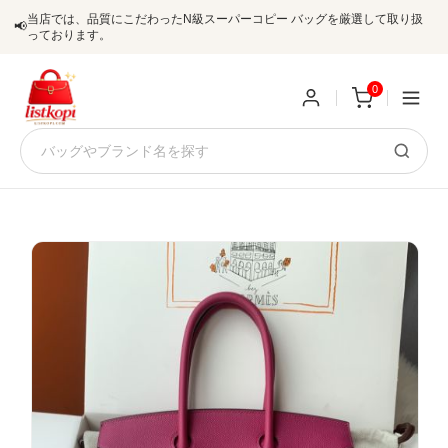
当店では、品質にこだわったN級スーパーコピー バッグを厳選して取り扱
📢
っております。
0
新
規
ロ
ユ
グ
0
ー
イ
ザ
ン
オ
ー
ー
お
listkopis@gmail.com
登
ダ
知