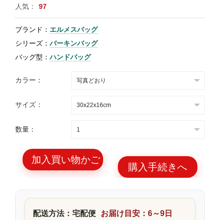
人気：
97
特
集
ブランド：
エルメスバッグ
BLOG
シリーズ：
バーキンバッグ
バッグ型：
ハンドバッグ
カラー：
サイズ：
ブランド バッ
バッグ種類
グ
数量：
加入買い物かご
購入手続きへ
最
新
製
配送方法：宅配便
お届け目安：6～9日
品