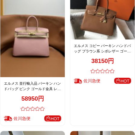
エルメス コピー バーキン ハンドバ
ッグ ブラウン系 シボレザー ゴール
ド金具 上質仕様
38150円
佐川急便
HOT
エルメス 並行輸入品 バーキン ハン
ドバッグ ピンク ゴールド金具 レデ
ィース おすすめ
58950円
佐川急便
HOT