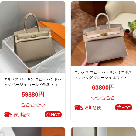
エルメス コピー バーキン ミニボス
トンバッグ グレージュ ホワイト ゴ
エルメス バーキン コピー ハンドバ
ールド金具 レディース
ッグ ベージュ ゴールド金具 トゴ調
63800円
レザー 上品デザイン
59880円
佐川急便
HOT
佐川急便
HOT