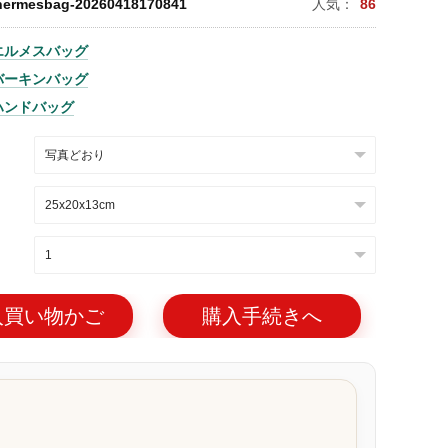
hermesbag-20260418170841
人気：
86
エルメスバッグ
バーキンバッグ
ハンドバッグ
入買い物かご
購入手続きへ