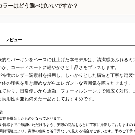
カラーはどう選べばいいですか？
レビュー
表的なバーキンをベースに仕上げた本モデルは、清潔感あふれるミ
いが、コーディネートに軽やかさと上品さをプラスします。
が特徴のレザー調素材を採用し、しっかりとした構造と丁寧な縫製
全体の印象を引き締めながらエレガントな雰囲気を際立たせます。
れており、日常使いから通勤、フォーマルシーンまで幅広く対応。エ
と実用性を兼ね備えた一品としておすすめです。
袋
実物を撮影したものとなっております。
や質感までご確認いただけるよう、実際の商品をもとに丁寧に撮影しておりますの
閲覧環境により、実際の色味と若干異なって見える場合がございます。予めご了承