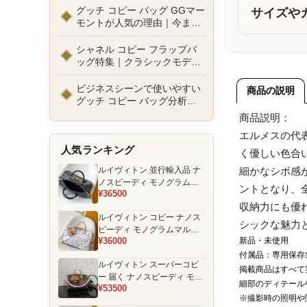
ルまで徹底比較！コピーバッ
グッチ コピー バッグ GGマー
サイズや
グ通販の選び方
モントが人気の理由｜今また
選ばれる定番ラグジュアリー
バッグとは
シャネル コピー フラップバ
ッグ特集｜クラシックモデル
の魅力と永遠に愛される理由
ビジネスシーンで使いやすい
商品の説明
グッチ コピー バッグ分析｜
通勤・商談向け人気モデル徹
商品説明：
底解説
エルメスの代
人気ランキング
く優しい色合
ルイヴィトン 並行輸入品 ナ
細かなシボ感
ノスピーディ モノグラムエ
ントとなり、
¥36500
クリプス ブラック チェーン
収納力にも優
装飾 ミニボストンバッグ
ルイヴィトン コピー ナノス
シックな魅力
ピーディ モノグラムマルチ
¥36000
新品・未使用
カラー ホワイト ゴールド金
具 リボン装飾 ミニボストン
付属品：専用保存
ルイヴィトン スーパーコピ
バッグ
掲載商品はすべて
ー 届く ナノスピーディ モノ
細部のディテール
¥53500
グラム ポーチ付き ミニボス
※撮影時の照明や
トンバッグ ブラウン 注目商