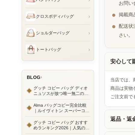
お問い
掲載商
›
クロスボディバッグ
配送状
›
ショルダーバッグ
さい。
›
トートバッグ
安心して
›
BLOG
当店では、
グッチ コピー バッグ ディオ
商品は実物
ニュソスが放つ唯一無二の魅
ご注文前で
力とは？新作ラインナップ徹
底ガイドとリアルコーデ例
Alma バッグコピー完全比較
｜ルイヴィトン スーパーコピ
ーで叶えるエレガントな日常
返品・返
グッチ コピー バッグ おすす
めランキング2026｜人気の
GGマーモントから定番モデ