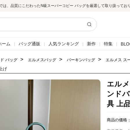
では、品質にこだわったN級スーパーコピー バッグを厳選して取り扱ってお
ホーム
バッグ通販
人気ランキング
新作
特集
BLO
|
|
|
|
|
>
>
>
ド バッグ
エルメスバッグ
バーキンバッグ
エルメス ス
上げ
エルメ
ンドバ
具 上
商品の価格