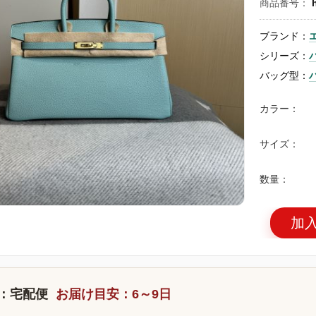
商品番号：
ブランド：
シリーズ：
バッグ型：
カラー：
サイズ：
数量：
加
：宅配便
お届け目安：6～9日