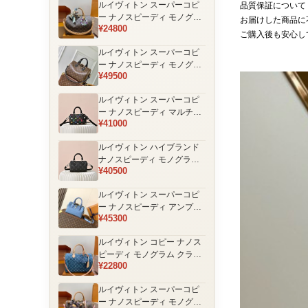
ルイヴィトン スーパーコピ
品質保証について
品
ー ナノスピーディ モノグラ
お届けした商品に
¥24800
ム 編み込みストラップ ミニ
ご購入後も安心し
ボストンバッグ ブラウン 人
ルイヴィトン スーパーコピ
気モデル
ー ナノスピーディ モノグラ
¥49500
ム ブラックハンドル 2WAY
ミニバッグ ブラウン 売れ筋
ルイヴィトン スーパーコピ
ー ナノスピーディ マルチカ
¥41000
ラーモノグラム ミニボスト
ンバッグ ブラック レディー
ルイヴィトン ハイブランド
ス
ナノスピーディ モノグラム
¥40500
シャドウ 2WAYミニバッグ
ブラック レディース
ルイヴィトン スーパーコピ
ー ナノスピーディ アンプラ
¥45300
ントレザー ミニボストンバ
ッグ ブルー レディース おす
ルイヴィトン コピー ナノス
すめ
ピーディ モノグラム クラシ
¥22800
ックデザイン ミニボストン
バッグ ブラウン 通販
ルイヴィトン スーパーコピ
ー ナノスピーディ モノグラ