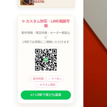
¥24700
ム チャーム装飾 ミニボスト
ンバッグ ブラウンピンク 人
気モデル
✨ カスタム対応・LINE相談可
能
新作情報・限定特典・オーダー相談な
ど
LINEでお気軽にご連絡いただけます
✓ 新作情報
✓ クーポン
✓ カスタム相談
👉 LINEで友だち追加