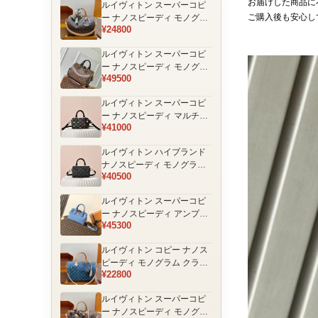
お届けした商品に
ルイヴィトン スーパーコピ
品
ご購入後も安心し
ー ナノスピーディ モノグラ
¥24800
ム 編み込みストラップ ミニ
ボストンバッグ ブラウン 人
ルイヴィトン スーパーコピ
気モデル
ー ナノスピーディ モノグラ
¥49500
ム ブラックハンドル 2WAY
ミニバッグ ブラウン 売れ筋
ルイヴィトン スーパーコピ
ー ナノスピーディ マルチカ
¥41000
ラーモノグラム ミニボスト
ンバッグ ブラック レディー
ルイヴィトン ハイブランド
ス
ナノスピーディ モノグラム
¥40500
シャドウ 2WAYミニバッグ
ブラック レディース
ルイヴィトン スーパーコピ
ー ナノスピーディ アンプラ
¥45300
ントレザー ミニボストンバ
ッグ ブルー レディース おす
ルイヴィトン コピー ナノス
すめ
ピーディ モノグラム クラシ
¥22800
ックデザイン ミニボストン
バッグ ブラウン 通販
ルイヴィトン スーパーコピ
ー ナノスピーディ モノグラ