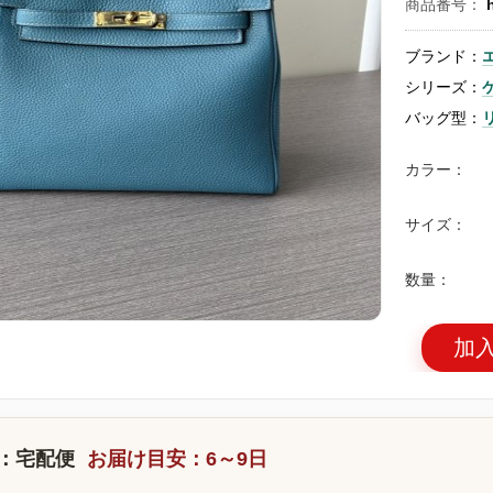
商品番号：
ブランド：
シリーズ：
バッグ型：
カラー：
サイズ：
数量：
加
：宅配便
お届け目安：6～9日