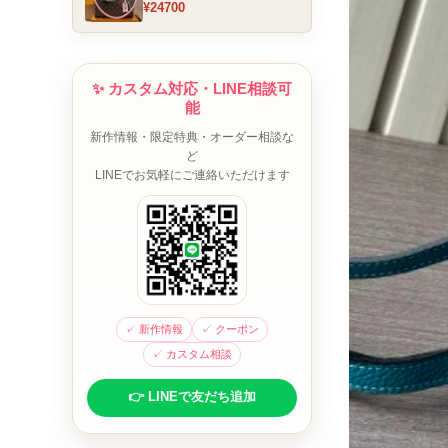
¥24700
ム チャーム装飾 ミニボスト
ンバッグ ブラウンピンク 人
気モデル
✨ カスタム対応・LINE相談可
能
新作情報・限定特典・オーダー相談な
ど
LINEでお気軽にご連絡いただけます
✓ 新作情報
✓ クーポン
✓ カスタム相談
👉 LINEで友だち追加