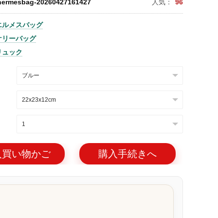
hermesbag-20260427161427
人気：
96
エルメスバッグ
ケリーバッグ
リュック
入買い物かご
購入手続きへ