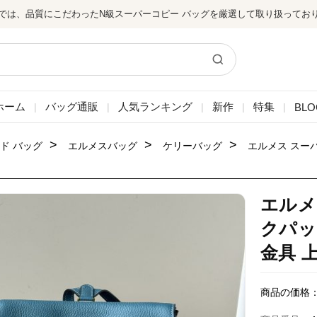
では、品質にこだわったN級スーパーコピー バッグを厳選して取り扱ってお
ホーム
バッグ通販
人気ランキング
新作
特集
BLO
|
|
|
|
|
>
>
>
ド バッグ
エルメスバッグ
ケリーバッグ
エルメス スー
エルメ
クパッ
金具 
商品の価格