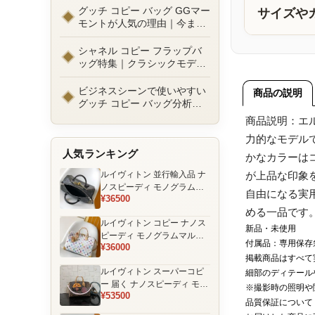
ルまで徹底比較！コピーバッ
グッチ コピー バッグ GGマー
サイズや
グ通販の選び方
モントが人気の理由｜今また
選ばれる定番ラグジュアリー
バッグとは
シャネル コピー フラップバ
ッグ特集｜クラシックモデル
の魅力と永遠に愛される理由
ビジネスシーンで使いやすい
商品の説明
グッチ コピー バッグ分析｜
通勤・商談向け人気モデル徹
商品説明：エ
底解説
力的なモデル
人気ランキング
かなカラーは
ルイヴィトン 並行輸入品 ナ
が上品な印象
ノスピーディ モノグラムエ
自由になる実
¥36500
クリプス ブラック チェーン
める一品です
装飾 ミニボストンバッグ
ルイヴィトン コピー ナノス
新品・未使用
ピーディ モノグラムマルチ
付属品：専用保存
¥36000
カラー ホワイト ゴールド金
掲載商品はすべて
具 リボン装飾 ミニボストン
ルイヴィトン スーパーコピ
細部のディテール
バッグ
ー 届く ナノスピーディ モノ
※撮影時の照明や
¥53500
グラム ポーチ付き ミニボス
品質保証について
トンバッグ ブラウン 注目商