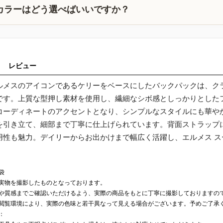
カラーはどう選べばいいですか？
レビュー
ルメスのアイコンであるケリーをベースにしたバックパックは、ク
です。上質な型押し素材を使用し、繊細なシボ感としっかりとした
コーディネートのアクセントとなり、シンプルなスタイルにも華や
を引き立て、細部まで丁寧に仕上げられています。背面ストラップ
用性も魅力。デイリーからお出かけまで幅広く活躍し、エルメス 
。
袋
実物を撮影したものとなっております。
や質感までご確認いただけるよう、実際の商品をもとに丁寧に撮影しておりますの
閲覧環境により、実際の色味と若干異なって見える場合がございます。予めご了承
：