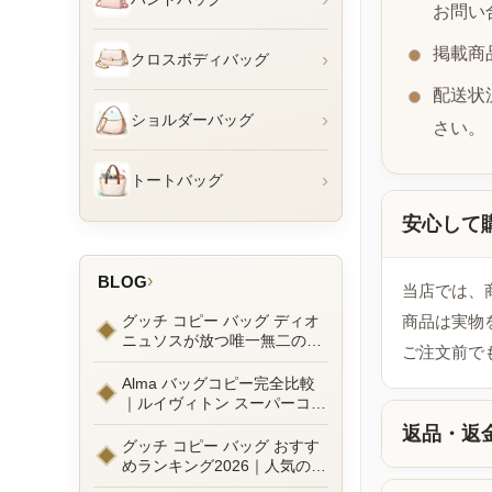
お問い
掲載商
›
クロスボディバッグ
配送状
›
ショルダーバッグ
さい。
›
トートバッグ
安心して
›
BLOG
当店では、
グッチ コピー バッグ ディオ
商品は実物
ニュソスが放つ唯一無二の魅
ご注文前で
力とは？新作ラインナップ徹
底ガイドとリアルコーデ例
Alma バッグコピー完全比較
｜ルイヴィトン スーパーコピ
ーで叶えるエレガントな日常
返品・返
グッチ コピー バッグ おすす
めランキング2026｜人気の
GGマーモントから定番モデ