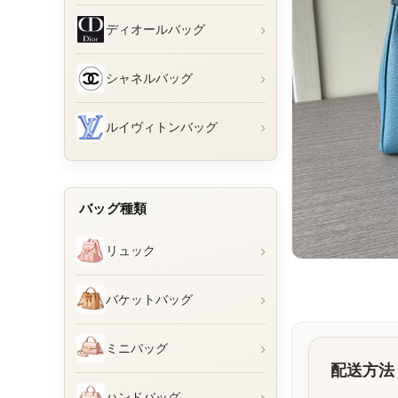
›
ディオールバッグ
›
シャネルバッグ
›
ルイヴィトンバッグ
バッグ種類
›
リュック
›
バケットバッグ
›
ミニバッグ
配送方法
›
ハンドバッグ