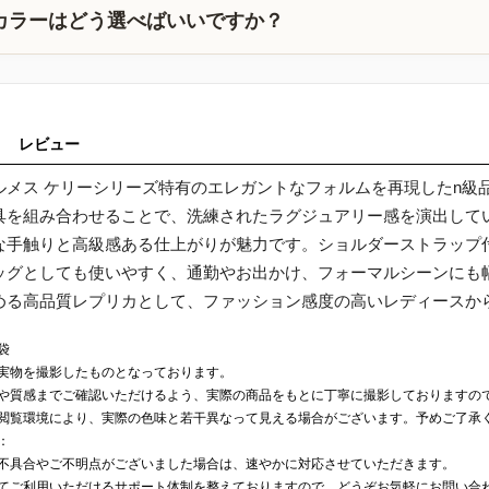
カラーはどう選べばいいですか？
レビュー
ルメス ケリーシリーズ特有のエレガントなフォルムを再現したn級
具を組み合わせることで、洗練されたラグジュアリー感を演出して
な手触りと高級感ある仕上がりが魅力です。ショルダーストラップ付
ッグとしても使いやすく、通勤やお出かけ、フォーマルシーンにも
める高品質レプリカとして、ファッション感度の高いレディースか
袋
実物を撮影したものとなっております。
や質感までご確認いただけるよう、実際の商品をもとに丁寧に撮影しておりますの
閲覧環境により、実際の色味と若干異なって見える場合がございます。予めご了承
：
不具合やご不明点がございました場合は、速やかに対応させていただきます。
てご利用いただけるサポート体制を整えておりますので、どうぞお気軽にお問い合