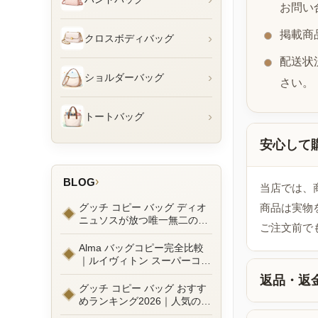
お問い
掲載商
›
クロスボディバッグ
配送状
›
ショルダーバッグ
さい。
›
トートバッグ
安心して
›
BLOG
当店では、
グッチ コピー バッグ ディオ
商品は実物
ニュソスが放つ唯一無二の魅
ご注文前で
力とは？新作ラインナップ徹
底ガイドとリアルコーデ例
Alma バッグコピー完全比較
｜ルイヴィトン スーパーコピ
ーで叶えるエレガントな日常
返品・返
グッチ コピー バッグ おすす
めランキング2026｜人気の
GGマーモントから定番モデ