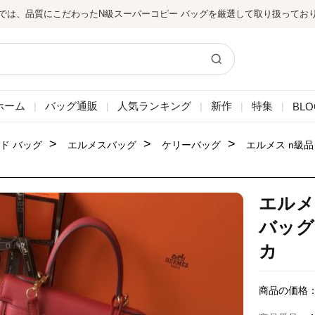
では、品質にこだわったN級スーパーコピー バッグを厳選して取り扱ってお
ホーム
バッグ通販
人気ランキング
新作
特集
BLO
|
|
|
|
|
>
>
>
ド バッグ
エルメスバッグ
ケリーバッグ
エルメス n級
エルメ
バッグ
カ
商品の価格