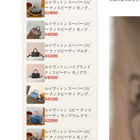
ルイヴィトン スーパーコピ
品
ー ナノスピーディ モノグラ
¥24800
ム 編み込みストラップ ミニ
ボストンバッグ ブラウン 人
ルイヴィトン スーパーコピ
気モデル
ー ナノスピーディ モノグラ
¥49500
ム ブラックハンドル 2WAY
ミニバッグ ブラウン 売れ筋
ルイヴィトン スーパーコピ
ー ナノスピーディ マルチカ
¥41000
ラーモノグラム ミニボスト
ンバッグ ブラック レディー
ルイヴィトン ハイブランド
ス
ナノスピーディ モノグラム
¥40500
シャドウ 2WAYミニバッグ
ブラック レディース
ルイヴィトン スーパーコピ
ー ナノスピーディ アンプラ
¥45300
ントレザー ミニボストンバ
ッグ ブルー レディース おす
ルイヴィトン コピー ナノス
すめ
ピーディ モノグラム クラシ
¥22800
ックデザイン ミニボストン
バッグ ブラウン 通販
ルイヴィトン スーパーコピ
ー ナノスピーディ モノグラ