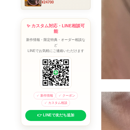
¥24700
ム チャーム装飾 ミニボスト
ンバッグ ブラウンピンク 人
気モデル
✨ カスタム対応・LINE相談可
能
新作情報・限定特典・オーダー相談な
ど
LINEでお気軽にご連絡いただけます
✓ 新作情報
✓ クーポン
✓ カスタム相談
👉 LINEで友だち追加