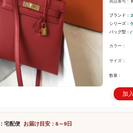
商品番号：
ブランド：
シリーズ：
バッグ型：
カラー：
サイズ：
数量：
加
：宅配便
お届け目安：6～9日