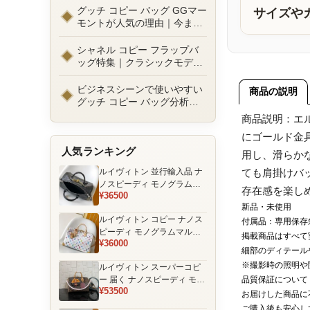
ルまで徹底比較！コピーバッ
グッチ コピー バッグ GGマー
サイズや
グ通販の選び方
モントが人気の理由｜今また
選ばれる定番ラグジュアリー
バッグとは
シャネル コピー フラップバ
ッグ特集｜クラシックモデル
の魅力と永遠に愛される理由
ビジネスシーンで使いやすい
商品の説明
グッチ コピー バッグ分析｜
通勤・商談向け人気モデル徹
商品説明：エ
底解説
にゴールド金
人気ランキング
用し、滑らか
ルイヴィトン 並行輸入品 ナ
ても肩掛けバ
ノスピーディ モノグラムエ
存在感を楽し
¥36500
クリプス ブラック チェーン
新品・未使用
装飾 ミニボストンバッグ
ルイヴィトン コピー ナノス
付属品：専用保存
ピーディ モノグラムマルチ
掲載商品はすべて
¥36000
カラー ホワイト ゴールド金
細部のディテール
具 リボン装飾 ミニボストン
※撮影時の照明や
ルイヴィトン スーパーコピ
バッグ
ー 届く ナノスピーディ モノ
品質保証について
¥53500
グラム ポーチ付き ミニボス
お届けした商品に
トンバッグ ブラウン 注目商
ご購入後も安心し