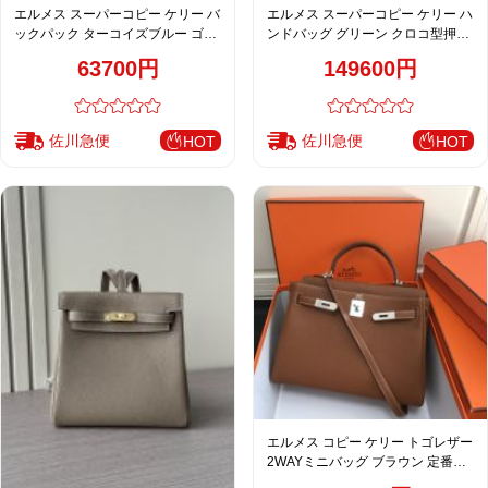
エルメス スーパーコピー ケリー バ
エルメス スーパーコピー ケリー ハ
ックパック ターコイズブルー ゴー
ンドバッグ グリーン クロコ型押し
ルド金具 上品デザイン
シルバー金具 高級感仕上げ
63700円
149600円
佐川急便
佐川急便
HOT
HOT
エルメス コピー ケリー トゴレザー
2WAYミニバッグ ブラウン 定番人
気