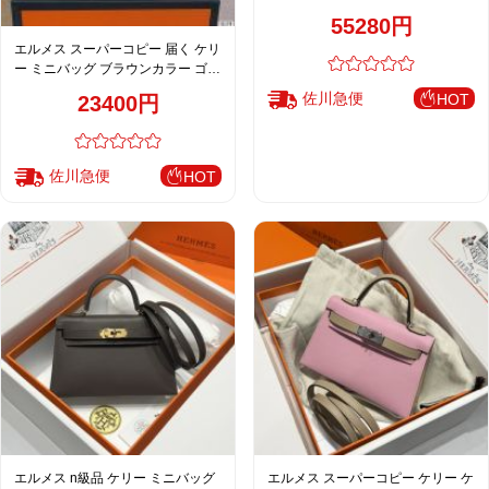
様 上品デザイン
55280円
エルメス スーパーコピー 届く ケリ
ー ミニバッグ ブラウンカラー ゴー
ルド金具 上質レザー仕上げ 注目商
佐川急便
HOT
23400円
品
佐川急便
HOT
エルメス n級品 ケリー ミニバッグ
エルメス スーパーコピー ケリー ケ