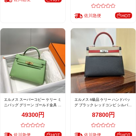
佐川急便
HOT
エルメス スーパーコピー ケリー ミ
エルメス n級品 ケリー ハンドバッ
ニバッグ グリーン ゴールド金具 上
グ ブラック レッドコンビ シルバー
質レザー仕上げ
金具 上質レザー仕上げ
49300円
87800円
佐川急便
佐川急便
HOT
HOT