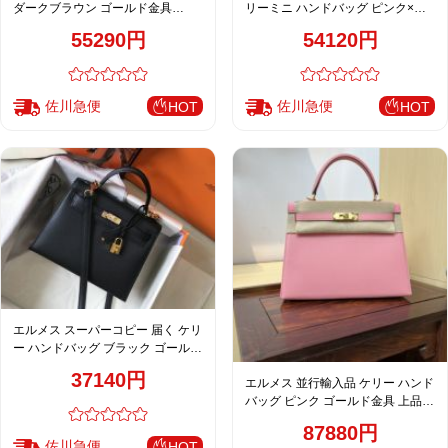
ダークブラウン ゴールド金具
リーミニ ハンドバッグ ピンク×ベ
2WAY仕様 高級感デザイン
ージュ 新作
55290円
54120円
佐川急便
佐川急便
HOT
HOT
エルメス スーパーコピー 届く ケリ
ー ハンドバッグ ブラック ゴールド
金具 おすすめ
37140円
エルメス 並行輸入品 ケリー ハンド
バッグ ピンク ゴールド金具 上品レ
ザー仕上げ
87880円
佐川急便
HOT