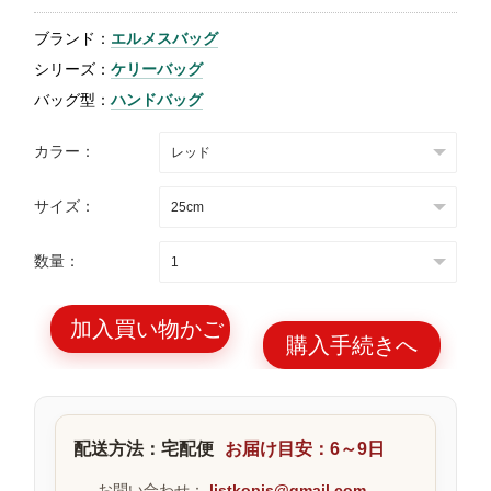
特
ブランド：
エルメスバッグ
集
シリーズ：
ケリーバッグ
BLOG
バッグ型：
ハンドバッグ
カラー：
サイズ：
ブランド バッ
バッグ種類
数量：
グ
加入買い物かご
購入手続きへ
最
新
配送方法：宅配便
お届け目安：6～9日
製
品
お問い合わせ：
listkopis@gmail.com