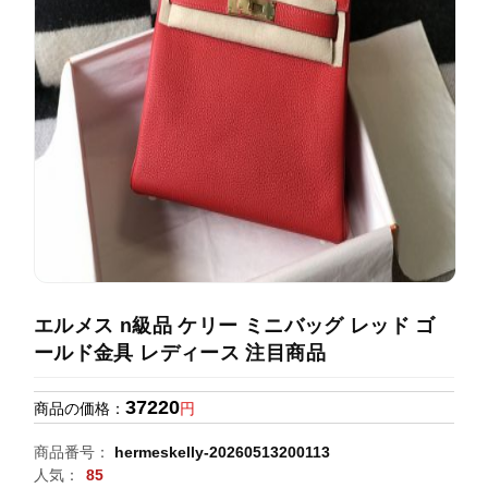
録
ホ
ー
ら
ー
ム
管
せ
バ
理
ッ
グ
通
販
人
気
ラ
ン
エルメス n級品 ケリー ミニバッグ レッド ゴ
キ
ールド金具 レディース 注目商品
ン
グ
37220
商品の価格：
円
新
商品番号：
hermeskelly-20260513200113
作
人気：
85