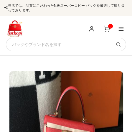
当店では、品質にこだわったN級スーパーコピー バッグを厳選して取り扱
📢
っております。
0
新
規
ロ
ユ
グ
0
ー
イ
ザ
ン
オ
ー
ー
お
listkopis@gmail.com
登
ダ
知