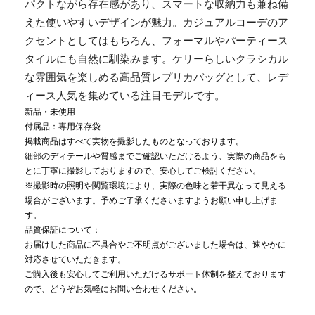
パクトながら存在感があり、スマートな収納力も兼ね備
えた使いやすいデザインが魅力。カジュアルコーデのア
クセントとしてはもちろん、フォーマルやパーティース
タイルにも自然に馴染みます。ケリーらしいクラシカル
な雰囲気を楽しめる高品質レプリカバッグとして、レデ
ィース人気を集めている注目モデルです。
新品・未使用
付属品：専用保存袋
掲載商品はすべて実物を撮影したものとなっております。
細部のディテールや質感までご確認いただけるよう、実際の商品をも
とに丁寧に撮影しておりますので、安心してご検討ください。
※撮影時の照明や閲覧環境により、実際の色味と若干異なって見える
場合がございます。予めご了承くださいますようお願い申し上げま
す。
品質保証について：
お届けした商品に不具合やご不明点がございました場合は、速やかに
対応させていただきます。
ご購入後も安心してご利用いただけるサポート体制を整えております
ので、どうぞお気軽にお問い合わせください。