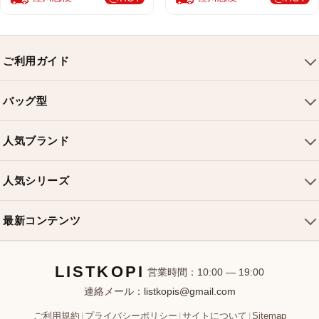
ご利用ガイド
会社概要
バッグ型
ご利用ガイド
トートバッグ
配送について
人気ブランド
ショルダーバッグ
お支払い方法
ルイヴィトンバッグ
クロスボディバッグ
返品・交換
人気シリーズ
シャネルバッグ
ハンドバッグ
よくある質問
スピーディバッグ
ディオールバッグ
ミニバッグ
最新コンテンツ
お問い合わせ
ネヴァーフルバッグ
グッチバッグ
バケットバッグ
おすすめバッグ
アルマバッグ
エルメスバッグ
リュック
LISTKOPI
新着アイテム
営業時間：10:00 — 19:00
連絡メール：
listkopis@gmail.com
選び方ガイド
ブランドカテゴリ
ご利用規約
プライバシーポリシー
サイトについて
Sitemap
|
|
|