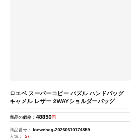
録
ホ
ー
ら
ー
ム
管
せ
バ
理
ッ
グ
通
販
人
気
ラ
ン
ロエベ スーパーコピー パズル ハンドバッグ
キ
キャメル レザー 2WAYショルダーバッグ
ン
グ
48850
商品の価格：
円
新
商品番号：
loewebag-20260610174859
作
人気：
57