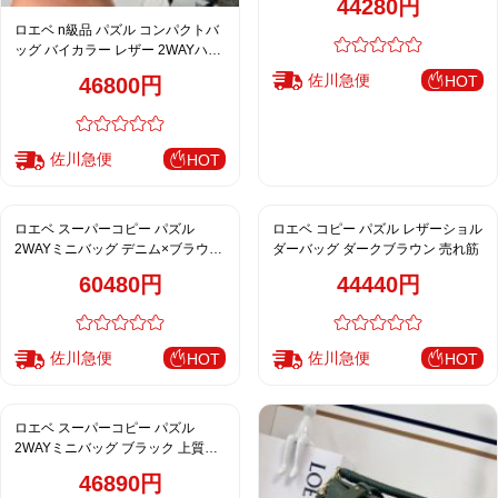
44280円
ロエベ n級品 パズル コンパクトバ
ッグ バイカラー レザー 2WAYハン
ドバッグ
佐川急便
HOT
46800円
佐川急便
HOT
ロエベ スーパーコピー パズル
ロエベ コピー パズル レザーショル
2WAYミニバッグ デニム×ブラウン
ダーバッグ ダークブラウン 売れ筋
レザーコンビ カジュアル高級感仕
60480円
44440円
上げ
佐川急便
佐川急便
HOT
HOT
ロエベ スーパーコピー パズル
2WAYミニバッグ ブラック 上質レ
ザー モダンデザイン
46890円