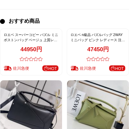
おすすめ商品
ロエベ スーパーコピー パズル ミニ
ロエベ n級品 パズルバッグ 2WAY
ボストンバッグ ベージュ 上質レザ
ミニバッグ ピンク レディース 注目
ー 洗練デザイン
商品
44950円
47450円
佐川急便
佐川急便
HOT
HOT