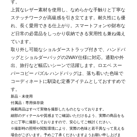
す。
上質なレザー素材を使用し、なめらかな手触りと丁寧な
ステッチワークが高級感を引き立てます。耐久性にも優
れ、長く愛用できる仕上がり。スマートフォンや財布な
ど日常の必需品をしっかり収納できる実用性も兼ね備え
ています。
取り外し可能なショルダーストラップ付きで、ハンドバ
ッグとショルダーバッグの2WAY仕様に対応。通勤や外
出、旅行など幅広いシーンで活躍します。ロエベ スー
パーコピー パズル ハンドバッグは、落ち着いた色味で
コーディネートに馴染む定番アイテムとしておすすめで
す。
新品・未使用
付属品：専用保存袋
掲載商品はすべて実物を撮影したものとなっております。
細部のディテールや質感までご確認いただけるよう、実際の商品をも
とに丁寧に撮影しておりますので、安心してご検討ください。
※撮影時の照明や閲覧環境により、実際の色味と若干異なって見える
場合がございます。予めご了承くださいますようお願い申し上げま