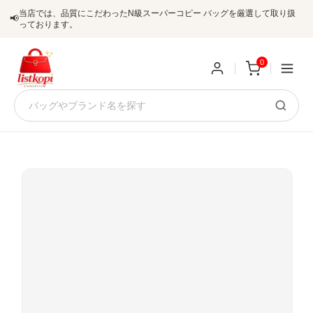
当店では、品質にこだわったN級スーパーコピー バッグを厳選して取り扱
📢
っております。
0
新
規
ロ
ユ
グ
0
ー
イ
ザ
ン
オ
ー
ー
お
listkopis@gmail.com
登
ダ
知