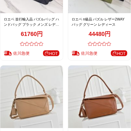
ロエベ 並行輸入品 パズルバッグ ハ
ロエベ n級品 パズル レザー2WAY
ンドバッグ ブラック メンズ レディ
バッグ グリーン レディース
ース 高品質レプリカ
61760円
44480円
佐川急便
佐川急便
HOT
HOT