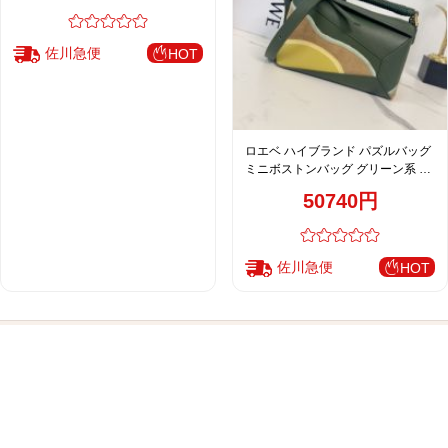
佐川急便
HOT
ロエベ ハイブランド パズルバッグ
ミニボストンバッグ グリーン系 レ
ディース 注目商品
50740円
佐川急便
HOT
ご利用ガイド
会社概要
バッグ型
ご利用ガイド