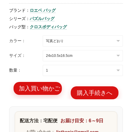
特
ブランド：
ロエベ バッグ
集
シリーズ：
パズルバッグ
BLOG
バッグ型：
クロスボディバッグ
カラー：
サイズ：
ブランド バッ
バッグ種類
数量：
グ
加入買い物かご
購入手続きへ
最
新
配送方法：宅配便
お届け目安：6～9日
製
品
お問い合わせ：
listkopis@gmail.com