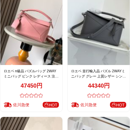
ロエベ n級品 パズルバッグ 2WAY
ロエベ 並行輸入品 パズル 2WAYミ
ミニバッグ ピンク レディース 注目
ニバッグ グレー 上質レザー シンプ
商品
ル仕上げ
47450円
44340円
佐川急便
佐川急便
HOT
HOT