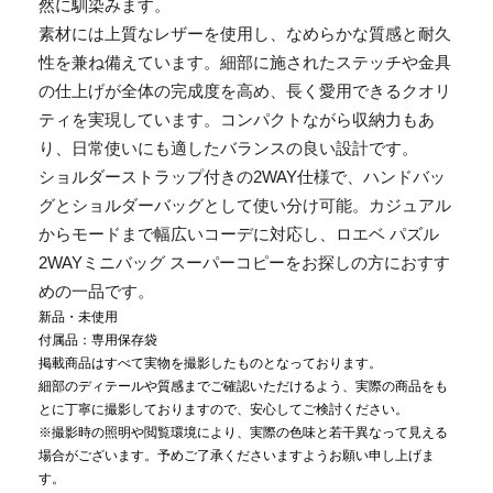
然に馴染みます。
素材には上質なレザーを使用し、なめらかな質感と耐久
性を兼ね備えています。細部に施されたステッチや金具
の仕上げが全体の完成度を高め、長く愛用できるクオリ
ティを実現しています。コンパクトながら収納力もあ
り、日常使いにも適したバランスの良い設計です。
ショルダーストラップ付きの2WAY仕様で、ハンドバッ
グとショルダーバッグとして使い分け可能。カジュアル
からモードまで幅広いコーデに対応し、ロエベ パズル
2WAYミニバッグ スーパーコピーをお探しの方におすす
めの一品です。
新品・未使用
付属品：専用保存袋
掲載商品はすべて実物を撮影したものとなっております。
細部のディテールや質感までご確認いただけるよう、実際の商品をも
とに丁寧に撮影しておりますので、安心してご検討ください。
※撮影時の照明や閲覧環境により、実際の色味と若干異なって見える
場合がございます。予めご了承くださいますようお願い申し上げま
す。