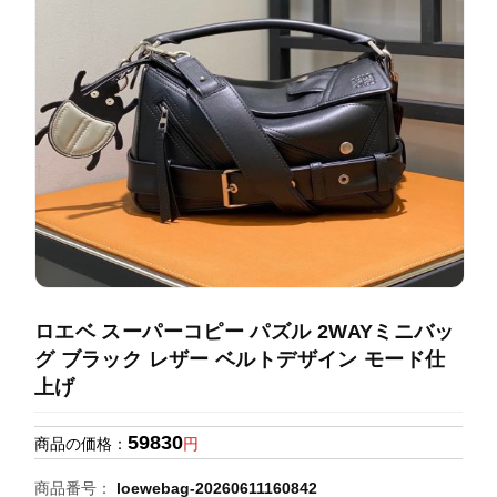
録
ホ
ー
ら
ー
ム
管
せ
バ
理
ッ
グ
通
販
人
気
ラ
ン
ロエベ スーパーコピー パズル 2WAYミニバッ
キ
グ ブラック レザー ベルトデザイン モード仕
ン
上げ
グ
59830
商品の価格：
円
新
作
商品番号：
loewebag-20260611160842