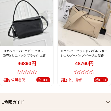
ロエベ スーパーコピー パズル
ロエベ ハイブランド パズル レザー
2WAYミニバッグ ブラック 上質レ
ショルダーバッグ ベージュ 新作
ザー モダンデザイン
46890円
48760円
佐川急便
佐川急便
HOT
HOT
ご利用ガイド