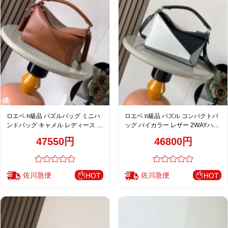
ロエベ n級品 パズルバッグ ミニハ
ロエベ n級品 パズル コンパクトバ
ンドバッグ キャメル レディース 通
ッグ バイカラー レザー 2WAYハン
販
ドバッグ
47550円
46800円
佐川急便
佐川急便
HOT
HOT