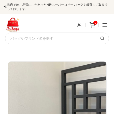
当店では、品質にこだわったN級スーパーコピー バッグを厳選して取り扱
📢
っております。
0
新
規
ロ
ユ
グ
0
ー
イ
ザ
ン
オ
ー
ー
お
listkopis@gmail.com
登
ダ
知