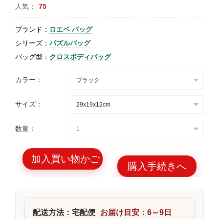
人気：
75
特
集
ブランド：
ロエベ バッグ
BLOG
シリーズ：
パズルバッグ
バッグ型：
クロスボディバッグ
カラー：
サイズ：
ブランド バッ
バッグ種類
グ
数量：
加入買い物かご
購入手続きへ
最
新
製
配送方法：宅配便
お届け目安：6～9日
品