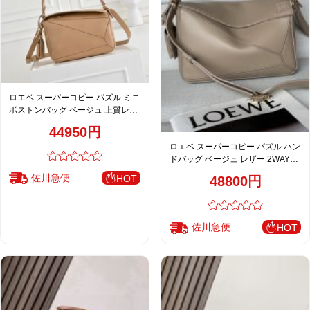
ロエベ スーパーコピー パズル ミニ
ボストンバッグ ベージュ 上質レザ
ー 洗練デザイン
44950円
ロエベ スーパーコピー パズル ハン
ドバッグ ベージュ レザー 2WAYシ
ョルダーバッグ
佐川急便
HOT
48800円
佐川急便
HOT