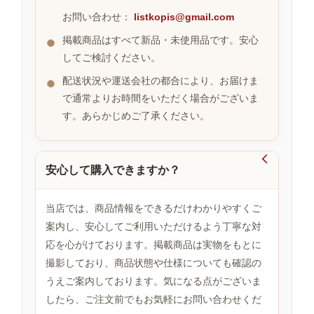
お問い合わせ：
listkopis@gmail.com
掲載商品はすべて新品・未使用品です。安心
お
してご検討ください。
す
す
配送状況や運送会社の都合により、お届けま
め
で通常よりお時間をいただく場合がございま
商
品
す。あらかじめご了承ください。

安心して購入できますか？
人
気
商
当店では、商品情報をできるだけわかりやすくご
品
案内し、安心してご利用いただけるよう丁寧な対
応を心がけております。掲載商品は実物をもとに
撮影しており、商品状態や仕様についても確認の
セ
ー
うえご案内しております。気になる点がございま
ル
したら、ご注文前でもお気軽にお問い合わせくだ
商