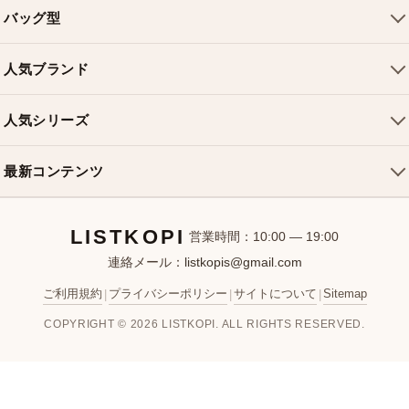
会社概要
バッグ型
ご利用ガイド
トートバッグ
配送について
人気ブランド
ショルダーバッグ
お支払い方法
ルイヴィトンバッグ
クロスボディバッグ
返品・交換
人気シリーズ
シャネルバッグ
ハンドバッグ
よくある質問
スピーディバッグ
ディオールバッグ
ミニバッグ
最新コンテンツ
お問い合わせ
ネヴァーフルバッグ
グッチバッグ
バケットバッグ
おすすめバッグ
アルマバッグ
エルメスバッグ
リュック
LISTKOPI
新着アイテム
営業時間：10:00 — 19:00
連絡メール：
listkopis@gmail.com
選び方ガイド
ブランドカテゴリ
ご利用規約
プライバシーポリシー
サイトについて
Sitemap
|
|
|
お客様レビュー
COPYRIGHT © 2026 LISTKOPI. ALL RIGHTS RESERVED.
人気ランキング