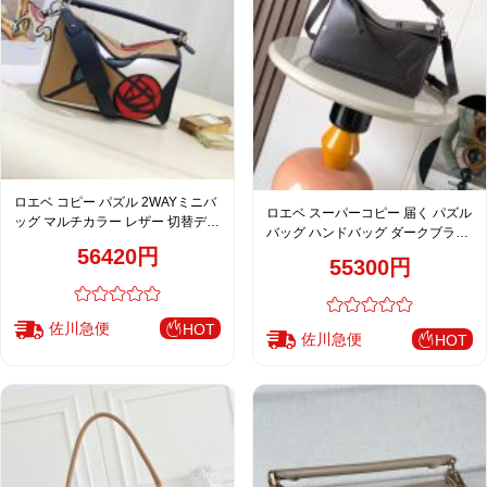
ロエベ コピー パズル 2WAYミニバ
ロエベ スーパーコピー 届く パズル
ッグ マルチカラー レザー 切替デザ
バッグ ハンドバッグ ダークブラウ
イン 個性派スタイル
ン メンズ 通販
56420円
55300円
佐川急便
HOT
佐川急便
HOT