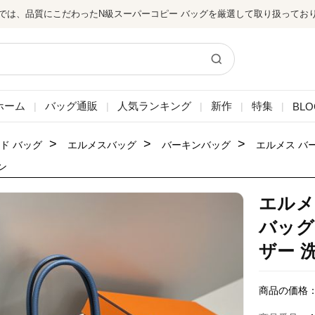
では、品質にこだわったN級スーパーコピー バッグを厳選して取り扱ってお
ホーム
バッグ通販
人気ランキング
新作
特集
BLO
|
|
|
|
|
>
>
>
ド バッグ
エルメスバッグ
バーキンバッグ
エルメス バ
ン
エルメ
バッグ
ザー 
商品の価格