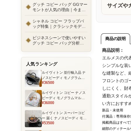
ルまで徹底比較！コピーバッ
グッチ コピー バッグ GGマー
サイズや
グ通販の選び方
モントが人気の理由｜今また
選ばれる定番ラグジュアリー
バッグとは
シャネル コピー フラップバ
ッグ特集｜クラシックモデル
の魅力と永遠に愛される理由
ビジネスシーンで使いやすい
商品の説明
グッチ コピー バッグ分析｜
通勤・商談向け人気モデル徹
商品説明：
底解説
エルメスの代
人気ランキング
シンプルな装
ルイヴィトン 並行輸入品 ナ
な縫製など、
ノスピーディ モノグラムエ
フロントのゴ
¥36500
クリプス ブラック チェーン
しにくく、財
装飾 ミニボストンバッグ
ルイヴィトン コピー ナノス
通勤スタイル
ピーディ モノグラムマルチ
¥36000
い方におすす
カラー ホワイト ゴールド金
具 リボン装飾 ミニボストン
新品・未使用
ルイヴィトン スーパーコピ
バッグ
付属品：専用保存
ー 届く ナノスピーディ モノ
掲載商品はすべて
¥53500
グラム ポーチ付き ミニボス
トンバッグ ブラウン 注目商
細部のディテール