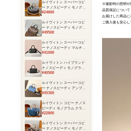
ルイヴィトン スーパーコピ
品
※撮影時の照明や
ー ナノスピーディ モノグラ
品質保証について
¥24800
ム 編み込みストラップ ミニ
お届けした商品に
ボストンバッグ ブラウン 人
ルイヴィトン スーパーコピ
ご購入後も安心し
気モデル
ー ナノスピーディ モノグラ
¥49500
ム ブラックハンドル 2WAY
ミニバッグ ブラウン 売れ筋
ルイヴィトン スーパーコピ
ー ナノスピーディ マルチカ
¥41000
ラーモノグラム ミニボスト
ンバッグ ブラック レディー
ルイヴィトン ハイブランド
ス
ナノスピーディ モノグラム
¥40500
シャドウ 2WAYミニバッグ
ブラック レディース
ルイヴィトン スーパーコピ
ー ナノスピーディ アンプラ
¥45300
ントレザー ミニボストンバ
ッグ ブルー レディース おす
ルイヴィトン コピー ナノス
すめ
ピーディ モノグラム クラシ
¥22800
ックデザイン ミニボストン
バッグ ブラウン 通販
ルイヴィトン スーパーコピ
ー ナノスピーディ モノグラ