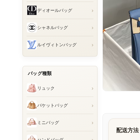
›
ディオールバッグ
›
シャネルバッグ
›
ルイヴィトンバッグ
バッグ種類
›
リュック
›
バケットバッグ
›
ミニバッグ
配送方法
›
ハンドバッグ