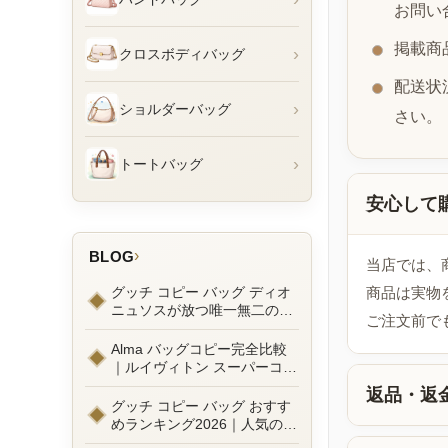
お問い
掲載商
›
クロスボディバッグ
配送状
›
ショルダーバッグ
さい。
›
トートバッグ
安心して
›
BLOG
当店では、
グッチ コピー バッグ ディオ
商品は実物
ニュソスが放つ唯一無二の魅
ご注文前で
力とは？新作ラインナップ徹
底ガイドとリアルコーデ例
Alma バッグコピー完全比較
｜ルイヴィトン スーパーコピ
ーで叶えるエレガントな日常
返品・返
グッチ コピー バッグ おすす
めランキング2026｜人気の
GGマーモントから定番モデ