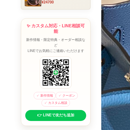
¥24700
ム チャーム装飾 ミニボスト
ンバッグ ブラウンピンク 人
気モデル
✨ カスタム対応・LINE相談可
能
新作情報・限定特典・オーダー相談な
ど
LINEでお気軽にご連絡いただけます
✓ 新作情報
✓ クーポン
✓ カスタム相談
👉 LINEで友だち追加