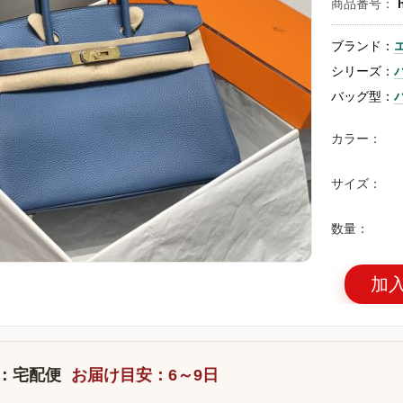
商品番号：
ブランド：
シリーズ：
バッグ型：
カラー：
サイズ：
数量：
加
：宅配便
お届け目安：6～9日