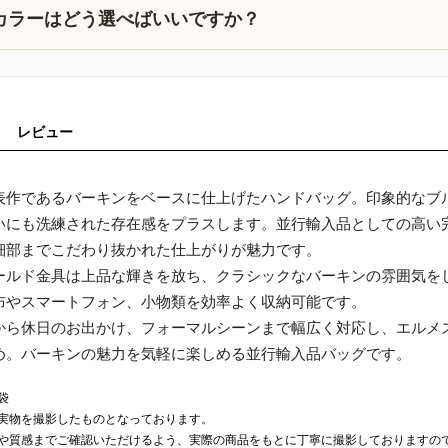
カラーはどう選べばいいですか？
レビュー
表作であるバーキンをベースに仕上げたハンドバッグ。印象的なブ
いにも洗練された存在感をプラスします。並行輸入品としての高い
細部までこだわり抜かれた仕上がりが魅力です。
ールド金具は上品な輝きを放ち、クラシックなバーキンの雰囲気を
布やスマートフォン、小物類を効率よく収納可能です。
から休日のお出かけ、フォーマルシーンまで幅広く対応し、エルメ
め。バーキンの魅力を気軽に楽しめる並行輸入品バッグです。
袋
実物を撮影したものとなっております。
や質感までご確認いただけるよう、実際の商品をもとに丁寧に撮影しておりますの