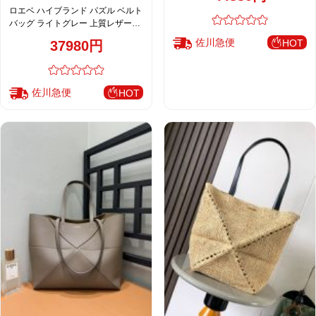
ロエベ ハイブランド パズル ベルト
バッグ ライトグレー 上質レザーミ
ニマル設計
佐川急便
HOT
37980円
佐川急便
HOT