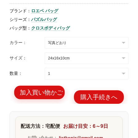
特
ブランド：
ロエベ バッグ
集
シリーズ：
パズルバッグ
BLOG
バッグ型：
クロスボディバッグ
カラー：
サイズ：
ブランド バッ
バッグ種類
数量：
グ
加入買い物かご
購入手続きへ
最
新
配送方法：宅配便
お届け目安：6～9日
製
品
お問い合わせ：
listkopis@gmail.com