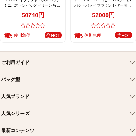
ミニボストンバッグ グリーン系 レ
パクトバッグ ブラウン レザー切替
ディース 注目商品
レディース 人気モデル
50740円
52000円
佐川急便
佐川急便
HOT
HOT
ご利用ガイド
会社概要
バッグ型
ご利用ガイド
トートバッグ
配送について
人気ブランド
ショルダーバッグ
お支払い方法
ルイヴィトンバッグ
クロスボディバッグ
返品・交換
人気シリーズ
シャネルバッグ
ハンドバッグ
よくある質問
スピーディバッグ
ディオールバッグ
ミニバッグ
最新コンテンツ
お問い合わせ
ネヴァーフルバッグ