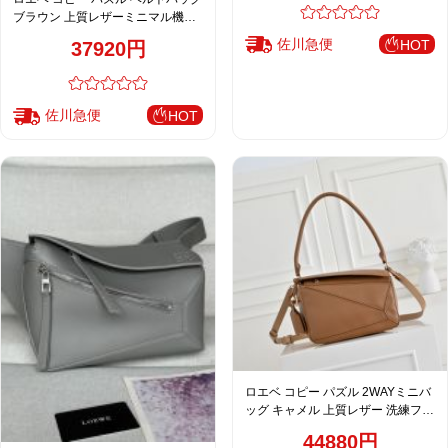
ブラウン 上質レザーミニマル機能
デザイン
佐川急便
HOT
37920円
佐川急便
HOT
ロエベ コピー パズル 2WAYミニバ
ッグ キャメル 上質レザー 洗練フォ
ルム
44880円