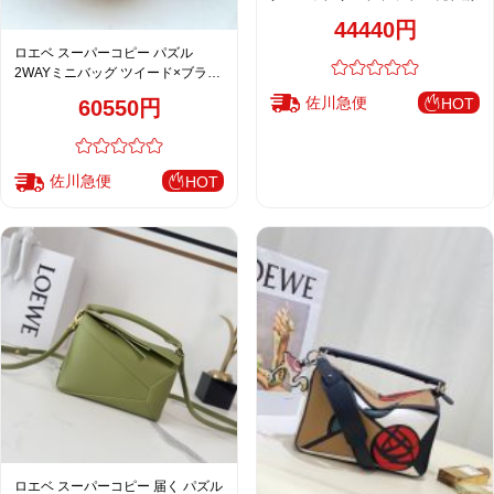
44440円
ロエベ スーパーコピー パズル
2WAYミニバッグ ツイード×ブラウ
ン 異素材コンビ フリンジデザイン
佐川急便
HOT
60550円
上質仕上げ
佐川急便
HOT
ロエベ スーパーコピー 届く パズル