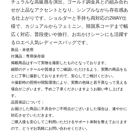
チュラルな高級感を演出。ゴールド調金具との組み合わ
せが上品なアクセントとなり、シンプルながら存在感あ
る仕上がりです。ショルダーと手持ち両対応の2WAY仕
様で、カジュアルからフェミニン、韓国系コーデまで幅
広く対応。普段使いや旅行、お出かけシーンにも活躍す
るロエベ人気レディースバッグです。
新品・未使用
付属品：専用保存袋
掲載商品はすべて実物を撮影したものとなっております。
細部のディテールや質感までご確認いただけるよう、実際の商品をも
とに丁寧に撮影しておりますので、安心してご検討ください。
※撮影時の照明や閲覧環境により、実際の色味と若干異なって見える
場合がございます。予めご了承くださいますようお願い申し上げま
す。
品質保証について：
お届けした商品に不具合やご不明点がございました場合は、速やかに
対応させていただきます。
ご購入後も安心してご利用いただけるサポート体制を整えております
ので、どうぞお気軽にお問い合わせください。