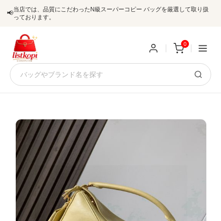
当店では、品質にこだわったN級スーパーコピー バッグを厳選して取り扱
📢
っております。
0
新
規
ロ
ユ
グ
0
ー
イ
ザ
ン
オ
ー
ー
お
listkopis@gmail.com
登
ダ
知