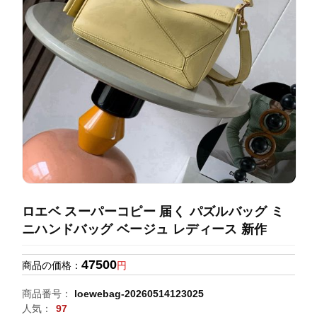
録
ホ
ー
ら
ー
ム
管
せ
バ
理
ッ
グ
通
販
人
気
ラ
ン
ロエベ スーパーコピー 届く パズルバッグ ミ
キ
ニハンドバッグ ベージュ レディース 新作
ン
グ
47500
商品の価格：
円
新
商品番号：
loewebag-20260514123025
作
人気：
97