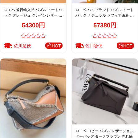
ロエベ 並行輸入品 パズル トートバ
ロエベ ハイブランド パズル トート
ッグ グレージュ グレインレザー 大
バッグ ナチュラル ラフィア編み 大
容量 シンプル上質
容量仕様
54300円
57380円
佐川急便
佐川急便
HOT
HOT
ロエベ コピー パズル レザーショル
ダーバッグ ダークブラウン 売れ筋