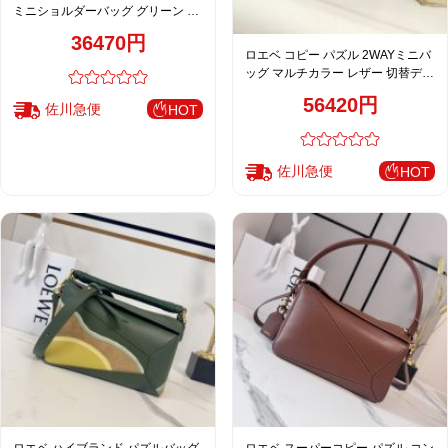
ミニショルダーバッグ グリーン 激
安
36470円
ロエベ コピー パズル 2WAYミニバ
ッグ マルチカラー レザー 切替デザ
イン 個性派スタイル
56420円
佐川急便
HOT
佐川急便
HOT
ロエベ ハイブランド パズルバッグ
ロエベ スーパーコピー パズル コン