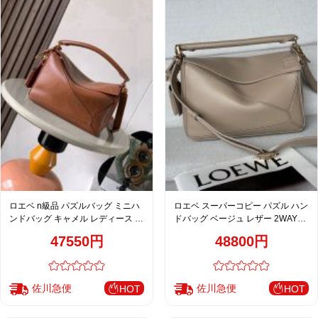
ロエベ n級品 パズルバッグ ミニハ
ロエベ スーパーコピー パズル ハン
ンドバッグ キャメル レディース 通
ドバッグ ベージュ レザー 2WAYシ
販
ョルダーバッグ
47550円
48800円
佐川急便
佐川急便
HOT
HOT