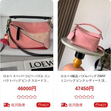
ロエベ スーパーコピー パズル コン
ロエベ n級品 パズルバッグ 2WAY
パクトバッグ ピンク スエードコン
ミニバッグ ピンク レディース 注目
ビ 2WAY仕様
商品
46000円
47450円
佐川急便
佐川急便
HOT
HOT