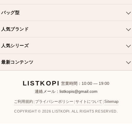
会社概要
バッグ型
ご利用ガイド
トートバッグ
配送について
人気ブランド
ショルダーバッグ
お支払い方法
ルイヴィトンバッグ
クロスボディバッグ
返品・交換
人気シリーズ
シャネルバッグ
ハンドバッグ
よくある質問
スピーディバッグ
ディオールバッグ
ミニバッグ
最新コンテンツ
お問い合わせ
ネヴァーフルバッグ
グッチバッグ
バケットバッグ
おすすめバッグ
アルマバッグ
エルメスバッグ
リュック
LISTKOPI
新着アイテム
営業時間：10:00 — 19:00
連絡メール：
listkopis@gmail.com
選び方ガイド
ブランドカテゴリ
ご利用規約
プライバシーポリシー
サイトについて
Sitemap
|
|
|
お客様レビュー
COPYRIGHT © 2026 LISTKOPI. ALL RIGHTS RESERVED.
人気ランキング