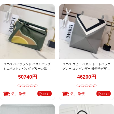
ロエベ ハイブランド パズルバッグ
ロエベ コピー パズル トートバッグ
ミニボストンバッグ グリーン系 レ
グレー コンビレザー 幾何学デザイ
ディース 注目商品
ン 洗練仕上げ
50740円
46200円
佐川急便
佐川急便
HOT
HOT