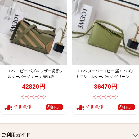
ロエベ コピー パズル レザー切替シ
ロエベ スーパーコピー 届く パズル
ョルダーバッグ カーキ 売れ筋
ミニショルダーバッグ グリーン 激
安
42820円
36470円
佐川急便
佐川急便
HOT
HOT
ご利用ガイド