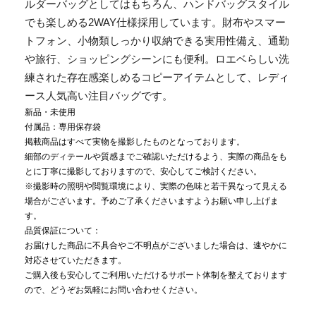
ルダーバッグとしてはもちろん、ハンドバッグスタイル
でも楽しめる2WAY仕様採用しています。財布やスマー
トフォン、小物類しっかり収納できる実用性備え、通勤
や旅行、ショッピングシーンにも便利。ロエベらしい洗
練された存在感楽しめるコピーアイテムとして、レディ
ース人気高い注目バッグです。
新品・未使用
付属品：専用保存袋
掲載商品はすべて実物を撮影したものとなっております。
細部のディテールや質感までご確認いただけるよう、実際の商品をも
とに丁寧に撮影しておりますので、安心してご検討ください。
※撮影時の照明や閲覧環境により、実際の色味と若干異なって見える
場合がございます。予めご了承くださいますようお願い申し上げま
す。
品質保証について：
お届けした商品に不具合やご不明点がございました場合は、速やかに
対応させていただきます。
ご購入後も安心してご利用いただけるサポート体制を整えております
ので、どうぞお気軽にお問い合わせください。