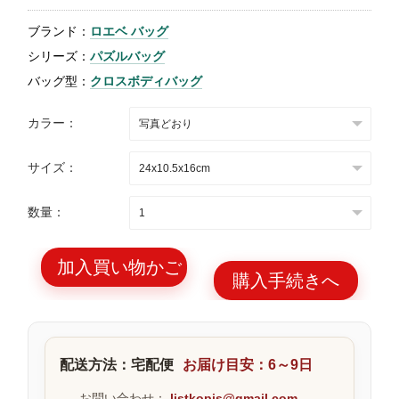
特
ブランド：
ロエベ バッグ
集
シリーズ：
パズルバッグ
BLOG
バッグ型：
クロスボディバッグ
カラー：
サイズ：
ブランド バッ
バッグ種類
数量：
グ
加入買い物かご
購入手続きへ
最
新
配送方法：宅配便
お届け目安：6～9日
製
品
お問い合わせ：
listkopis@gmail.com