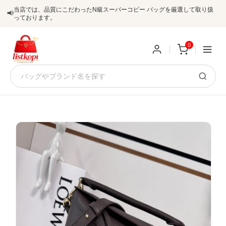
当店では、品質にこだわったN級スーパーコピー バッグを厳選して取り扱
📢
っております。
0
新
規
ロ
ユ
グ
0
ー
イ
ザ
ン
オ
ー
ー
お
listkopis@gmail.com
登
ダ
知