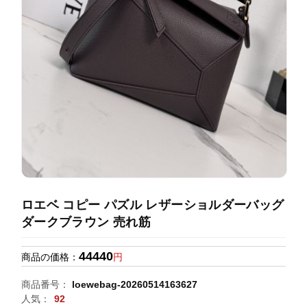
録
ホ
ー
ら
ー
ム
管
せ
バ
理
ッ
グ
通
販
人
気
ラ
ン
ロエベ コピー パズル レザーショルダーバッグ
キ
ダークブラウン 売れ筋
ン
グ
44440
商品の価格：
円
新
商品番号：
loewebag-20260514163627
作
人気：
92