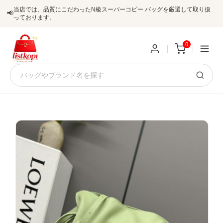
当店では、品質にこだわったN級スーパーコピー バッグを厳選して取り扱
📢
っております。
0
新
規
ロ
ユ
グ
0
ー
イ
ザ
ン
オ
ー
ー
お
listkopis@gmail.com
登
ダ
知