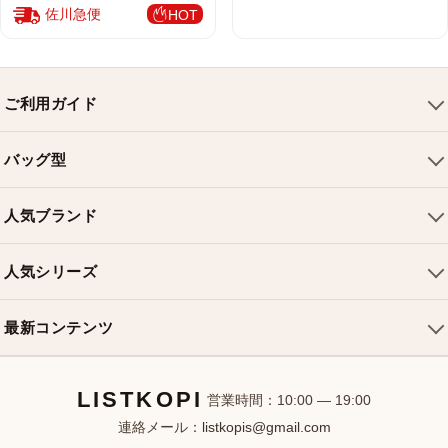
佐川急便
HOT
ご利用ガイド
会社概要
バッグ型
ご利用ガイド
トートバッグ
配送について
人気ブランド
ショルダーバッグ
お支払い方法
ルイヴィトンバッグ
クロスボディバッグ
返品・交換
人気シリーズ
シャネルバッグ
ハンドバッグ
よくある質問
スピーディバッグ
ディオールバッグ
ミニバッグ
最新コンテンツ
お問い合わせ
ネヴァーフルバッグ
グッチバッグ
バケットバッグ
おすすめバッグ
アルマバッグ
エルメスバッグ
リュック
LISTKOPI
新着アイテム
営業時間：10:00 — 19:00
連絡メール：
listkopis@gmail.com
選び方ガイド