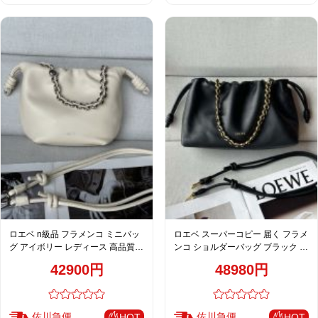
ロエベ n級品 フラメンコ ミニバッ
ロエベ スーパーコピー 届く フラメ
グ アイボリー レディース 高品質レ
ンコ ショルダーバッグ ブラック レ
プリカ
ディース おすすめ
42900円
48980円
佐川急便
佐川急便
HOT
HOT