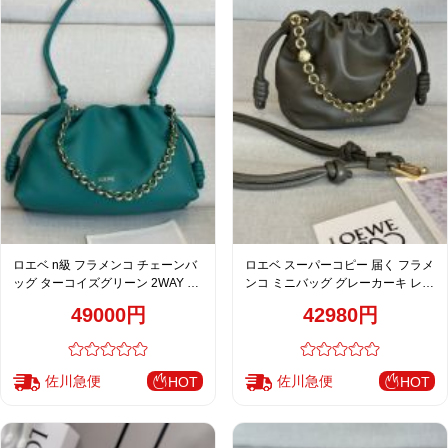
ロエベ n級 フラメンコ チェーンバ
ロエベ スーパーコピー 届く フラメ
ッグ ターコイズグリーン 2WAY シ
ンコ ミニバッグ グレーカーキ レデ
ョルダーバッグ 上品デザイン
ィース 激安
49000円
42980円
佐川急便
佐川急便
HOT
HOT