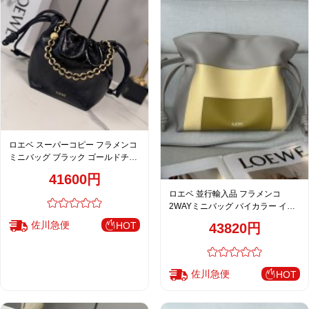
ロエベ スーパーコピー フラメンコ
ミニバッグ ブラック ゴールドチェ
ーン レディース 人気モデル
41600円
ロエベ 並行輸入品 フラメンコ
2WAYミニバッグ バイカラー イエ
ローグレー チェーン付き 上品デザ
佐川急便
HOT
43820円
イン
佐川急便
HOT