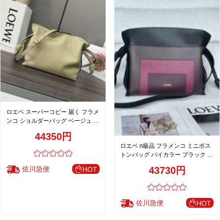
ロエベ スーパーコピー 届く フラメ
ンコ ショルダーバッグ ベージュ レ
ディース 高品質レプリカ
44350円
ロエベ n級品 フラメンコ ミニボス
トンバッグ バイカラー ブラック ブ
ラウン ピンク 洗練配色
佐川急便
43730円
HOT
佐川急便
HOT