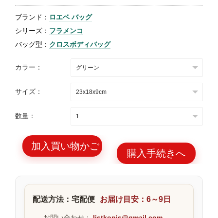
特
ブランド：
ロエベ バッグ
集
シリーズ：
フラメンコ
BLOG
バッグ型：
クロスボディバッグ
カラー：
サイズ：
ブランド バッ
バッグ種類
数量：
グ
加入買い物かご
購入手続きへ
最
新
配送方法：宅配便
お届け目安：6～9日
製
品
お問い合わせ：
listkopis@gmail.com