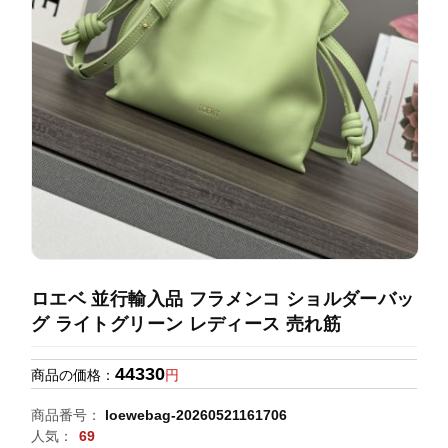
録
ホ
ー
ら
ー
ム
管
せ
バ
理
ッ
グ
通
販
人
気
ラ
ン
ロエベ 並行輸入品 フラメンコ ショルダーバッ
キ
グ ライトグリーン レディース 売れ筋
ン
グ
44330
商品の価格：
円
新
商品番号：
loewebag-20260521161706
作
人気：
69