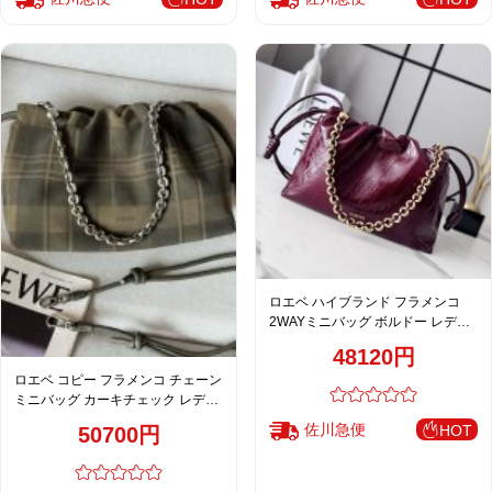
ロエベ ハイブランド フラメンコ
2WAYミニバッグ ボルドー レディ
ース 売れ筋 注目商品
48120円
ロエベ コピー フラメンコ チェーン
ミニバッグ カーキチェック レディ
ース 定番
佐川急便
HOT
50700円