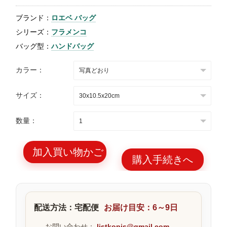
特
ブランド：
ロエベ バッグ
集
シリーズ：
フラメンコ
BLOG
バッグ型：
ハンドバッグ
カラー：
サイズ：
ブランド バッ
バッグ種類
数量：
グ
加入買い物かご
購入手続きへ
最
新
配送方法：宅配便
お届け目安：6～9日
製
品
お問い合わせ：
listkopis@gmail.com