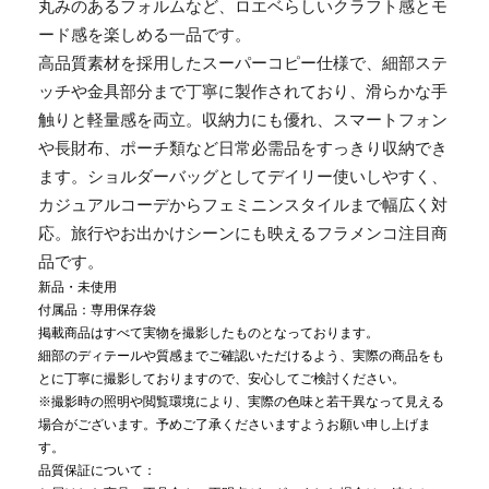
丸みのあるフォルムなど、ロエベらしいクラフト感とモ
ード感を楽しめる一品です。
高品質素材を採用したスーパーコピー仕様で、細部ステ
ッチや金具部分まで丁寧に製作されており、滑らかな手
触りと軽量感を両立。収納力にも優れ、スマートフォン
や長財布、ポーチ類など日常必需品をすっきり収納でき
ます。ショルダーバッグとしてデイリー使いしやすく、
カジュアルコーデからフェミニンスタイルまで幅広く対
応。旅行やお出かけシーンにも映えるフラメンコ注目商
品です。
新品・未使用
付属品：専用保存袋
掲載商品はすべて実物を撮影したものとなっております。
細部のディテールや質感までご確認いただけるよう、実際の商品をも
とに丁寧に撮影しておりますので、安心してご検討ください。
※撮影時の照明や閲覧環境により、実際の色味と若干異なって見える
場合がございます。予めご了承くださいますようお願い申し上げま
す。
品質保証について：