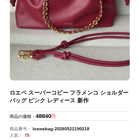
録
ホ
ー
ら
ー
ム
管
せ
バ
理
ッ
グ
通
販
人
気
ラ
ン
ロエベ スーパーコピー フラメンコ ショルダー
キ
バッグ ピンク レディース 新作
ン
グ
48840
商品の価格：
円
新
商品番号：
loewebag-20260522190218
作
人気：
75