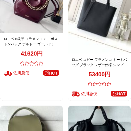
ロエベ n級品 フラメンコ ミニボス
トンバッグ ボルドー ゴールドチェ
ーン おすすめ 新作
41620円
ロエベ コピー フラメンコ トートバ
ッグ ブラック レザー仕様 シンプル
デザイン 大容量
佐川急便
HOT
53400円
佐川急便
HOT