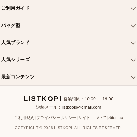
ご利用ガイド
会社概要
バッグ型
ご利用ガイド
トートバッグ
配送について
人気ブランド
ショルダーバッグ
お支払い方法
ルイヴィトンバッグ
クロスボディバッグ
返品・交換
人気シリーズ
シャネルバッグ
ハンドバッグ
よくある質問
スピーディバッグ
ディオールバッグ
ミニバッグ
最新コンテンツ
お問い合わせ
ネヴァーフルバッグ
グッチバッグ
バケットバッグ
おすすめバッグ
アルマバッグ
エルメスバッグ
リュック
LISTKOPI
新着アイテム
営業時間：10:00 — 19:00
連絡メール：
listkopis@gmail.com
選び方ガイド
ブランドカテゴリ
ご利用規約
プライバシーポリシー
サイトについて
Sitemap
|
|
|
お客様レビュー
COPYRIGHT © 2026 LISTKOPI. ALL RIGHTS RESERVED.