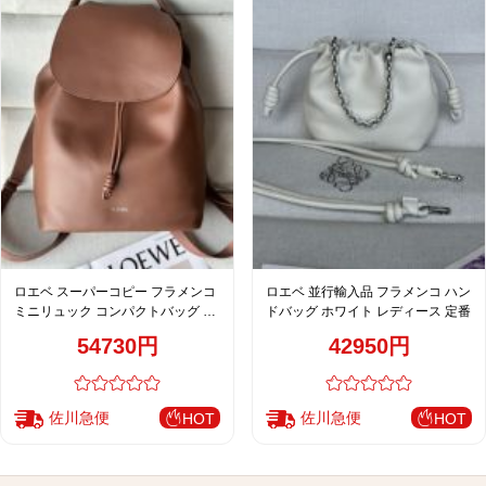
ロエベ スーパーコピー フラメンコ
ロエベ 並行輸入品 フラメンコ ハン
ミニリュック コンパクトバッグ ブ
ドバッグ ホワイト レディース 定番
ラウン 上質レザー仕上げ
54730円
42950円
佐川急便
佐川急便
HOT
HOT