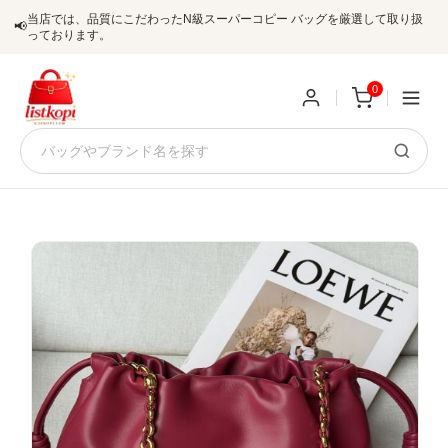
当店では、品質にこだわったN級スーパーコピー バッグを厳選して取り扱
📢
っております。
0
新
規
ロ
ユ
グ
0
ー
イ
ザ
ン
オ
ー
ー
お
listkopis@gmail.com
登
ダ
知