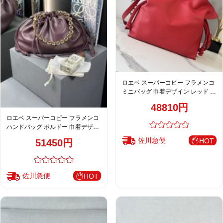
ロエベ スーパーコピー フラメンコ
ミニバッグ 巾着デザイン レッド コ
ンパクトバッグ 上質レザー仕上げ
48810円
262665
ロエベ スーパーコピー フラメンコ
ハンドバッグ ボルドー 巾着デザイ
ン チェーン付き コンパクトバッグ
佐川急便
HOT
51450円
佐川急便
HOT