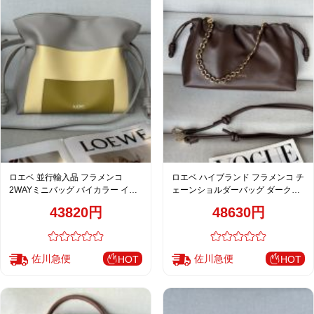
ロエベ 並行輸入品 フラメンコ
ロエベ ハイブランド フラメンコ チ
2WAYミニバッグ バイカラー イエ
ェーンショルダーバッグ ダークブ
ローグレー チェーン付き 上品デザ
ラウン 注目商品
43820円
48630円
イン
佐川急便
佐川急便
HOT
HOT