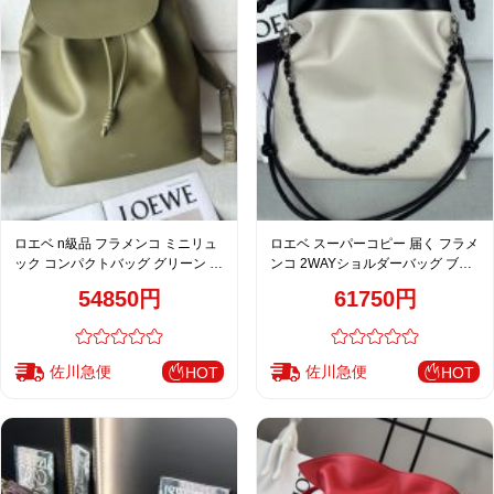
ロエベ n級品 フラメンコ ミニリュ
ロエベ スーパーコピー 届く フラメ
ック コンパクトバッグ グリーン 上
ンコ 2WAYショルダーバッグ ブラ
質レザー仕上げ
ックホワイト レディース 売れ筋
54850円
61750円
佐川急便
佐川急便
HOT
HOT