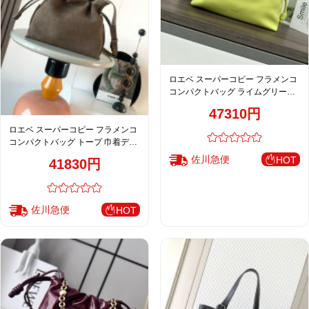
ロエベ スーパーコピー フラメンコ
コンパクトバッグ ライムグリーン
巾着デザイン チェーン付き
47310円
012403
ロエベ スーパーコピー フラメンコ
コンパクトバッグ トープ 巾着デザ
イン ミニバッグ 上質レザー仕様
佐川急便
HOT
41830円
9162
佐川急便
HOT