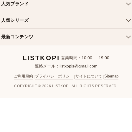
配送について
人気ブランド
ショルダーバッグ
お支払い方法
ルイヴィトンバッグ
クロスボディバッグ
返品・交換
人気シリーズ
シャネルバッグ
ハンドバッグ
よくある質問
スピーディバッグ
ディオールバッグ
ミニバッグ
最新コンテンツ
お問い合わせ
ネヴァーフルバッグ
グッチバッグ
バケットバッグ
おすすめバッグ
アルマバッグ
エルメスバッグ
リュック
LISTKOPI
新着アイテム
営業時間：10:00 — 19:00
連絡メール：
listkopis@gmail.com
選び方ガイド
ブランドカテゴリ
ご利用規約
プライバシーポリシー
サイトについて
Sitemap
|
|
|
お客様レビュー
COPYRIGHT © 2026 LISTKOPI. ALL RIGHTS RESERVED.
人気ランキング