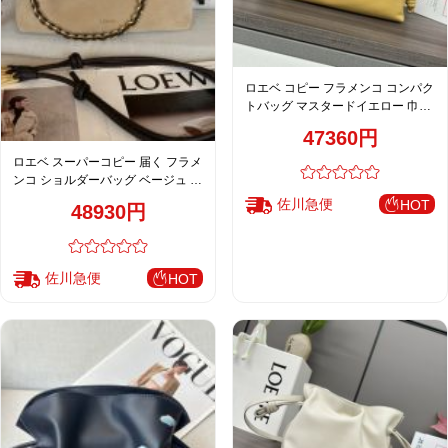
ロエベ コピー フラメンコ コンパク
トバッグ マスタードイエロー 巾着
デザイン チェーン付き 012403
47360円
ロエベ スーパーコピー 届く フラメ
ンコ ショルダーバッグ ベージュ レ
ディース 高品質レプリカ
佐川急便
HOT
48930円
佐川急便
HOT