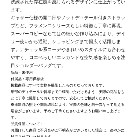
洗練された存在感を感じられるデザインに仕上がってい
ます。
ギャザー仕様の開口部やノットディテール付きストラッ
プなど、フラメンコシリーズらしい特徴も丁寧に再現。
スーパーコピーならではの細かな作り込みにより、デイ
リー使いから通勤、ショッピングまで幅広く活躍しま
す。ナチュラル系コーデやきれいめスタイルにも合わせ
やすく、ロエベらしいエレガントな空気感を楽しめる注
目ショルダーバッグです。
新品・未使用
付属品：専用保存袋
掲載商品はすべて実物を撮影したものとなっております。
細部のディテールや質感までご確認いただけるよう、実際の商品をも
とに丁寧に撮影しておりますので、安心してご検討ください。
※撮影時の照明や閲覧環境により、実際の色味と若干異なって見える
場合がございます。予めご了承くださいますようお願い申し上げま
す。
品質保証について：
お届けした商品に不具合やご不明点がございました場合は、速やかに
対応させていただきます。