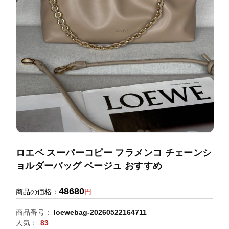
録
ホ
ー
ら
ー
ム
管
せ
バ
理
ッ
グ
通
販
人
気
ラ
ン
ロエベ スーパーコピー フラメンコ チェーンシ
キ
ョルダーバッグ ベージュ おすすめ
ン
グ
48680
商品の価格：
円
新
商品番号：
loewebag-20260522164711
作
人気：
83