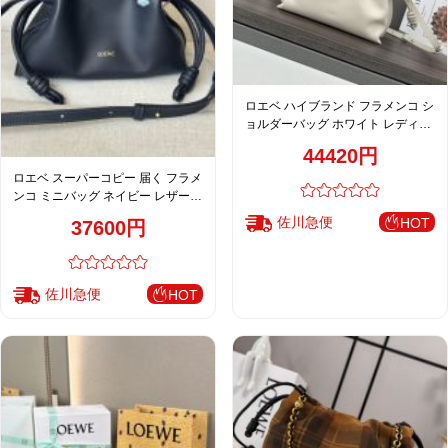
ロエベ ハイブランド フラメンコ シ
ョルダーバッグ ホワイト レディー
ス 人気モデル
44420円
ロエベ スーパーコピー 届く フラメ
ンコ ミニバッグ ネイビー レザー
刺繍デザイン 上品仕上げ
佐川急便
HOT
37600円
佐川急便
HOT