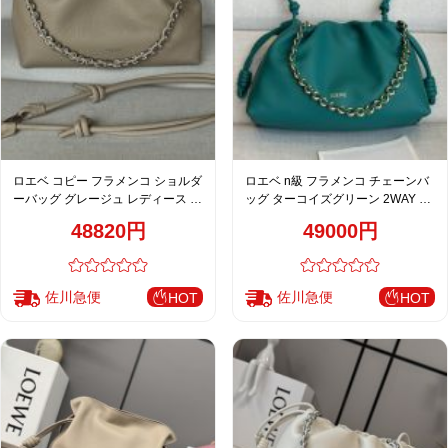
ロエベ コピー フラメンコ ショルダ
ロエベ n級 フラメンコ チェーンバ
ーバッグ グレージュ レディース 定
ッグ ターコイズグリーン 2WAY シ
番
ョルダーバッグ 上品デザイン
48820円
49000円
佐川急便
佐川急便
HOT
HOT