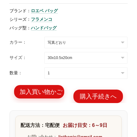
特
ブランド：
ロエベ バッグ
集
シリーズ：
フラメンコ
BLOG
バッグ型：
ハンドバッグ
カラー：
サイズ：
ブランド バッ
バッグ種類
数量：
グ
加入買い物かご
購入手続きへ
最
新
配送方法：宅配便
お届け目安：6～9日
製
品
お問い合わせ：
listkopis@gmail.com