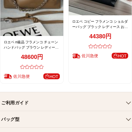
ロエベ コピー フラメンコ ショルダ
ーバッグ ブラック レディース おす
すめ 人気モデル
44380円
ロエベ n級品 フラメンコ チェーン
ハンドバッグ ブラウン レディース
新作
佐川急便
48600円
HOT
佐川急便
HOT
ご利用ガイド
会社概要
バッグ型
ご利用ガイド
トートバッグ