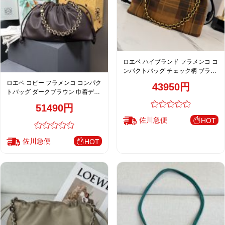
ロエベ ハイブランド フラメンコ コ
ンパクトバッグ チェック柄 ブラウ
ン 巾着デザイン チェーン付き
ロエベ コピー フラメンコ コンパク
43950円
012403
トバッグ ダークブラウン 巾着デザ
イン チェーン付き 上質レザー仕様
51490円
佐川急便
HOT
佐川急便
HOT