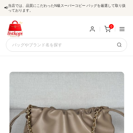
当店では、品質にこだわったN級スーパーコピー バッグを厳選して取り扱
📢
っております。
0
新
規
ロ
ユ
グ
0
ー
イ
ザ
ン
オ
ー
ー
お
listkopis@gmail.com
登
ダ
知