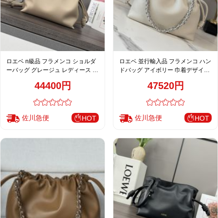
ロエベ n級品 フラメンコ ショルダ
ロエベ 並行輸入品 フラメンコ ハン
ーバッグ グレージュ レディース 定
ドバッグ アイボリー 巾着デザイン
番 通販
チェーン付き ミニバッグ 012403
44400円
47520円
佐川急便
佐川急便
HOT
HOT