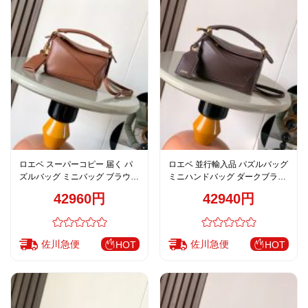
ロエベ スーパーコピー 届く パ
ロエベ 並行輸入品 パズルバッグ
ズルバッグ ミニバッグ ブラウン
ミニハンドバッグ ダークブラウ
レディース 人気モデル
ン レディース 売れ筋
42960円
42940円
佐川急便
佐川急便
HOT
HOT