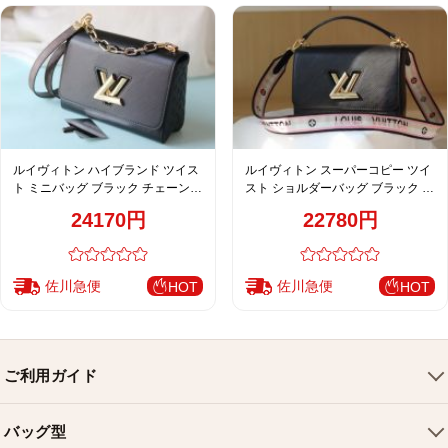
ルイヴィトン ハイブランド ツイス
ルイヴィトン スーパーコピー ツイ
ト ミニバッグ ブラック チェーンシ
スト ショルダーバッグ ブラック ロ
ョルダーバッグ 売れ筋 M50392
ゴストラップ ゴールド金具 レディ
24170円
22780円
M22229 M22236
ース 人気モデル M50357 M57505
M57506 M57507 M50280 M50282
佐川急便
佐川急便
HOT
HOT
ご利用ガイド
会社概要
バッグ型
ご利用ガイド