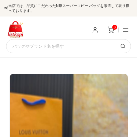
当店では、品質にこだわったN級スーパーコピー バッグを厳選して取り扱
📢
っております。
0
新
規
ロ
ユ
グ
0
ー
イ
ザ
ン
オ
ー
ー
お
listkopis@gmail.com
登
ダ
知