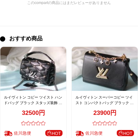
このcompartの商品にはまだレビューがありません
おすすめ商品
ルイヴィトン コピー ツイスト ハン
ルイヴィトン スーパーコピー ツイ
ドバッグ ブラック スタッズ装飾 シ
スト コンパクトバッグ ブラック エ
ルバー金具 キルティング調 レディ
ピレザー チャームチェーン上品デ
32500円
23900円
ース 人気モデル M24151
ザイン M50506 M11723 M11724
M11725
佐川急便
佐川急便
HOT
HOT