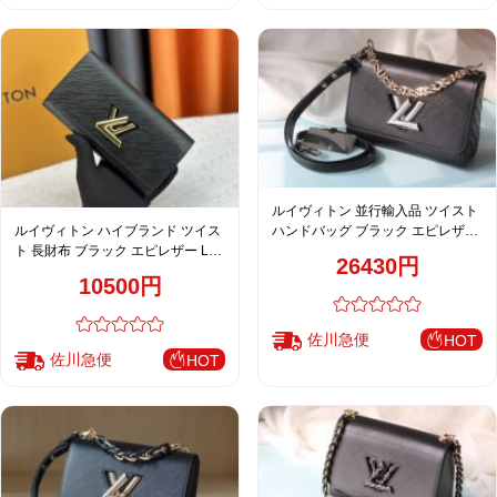
ルイヴィトン 並行輸入品 ツイスト
ルイヴィトン ハイブランド ツイス
ハンドバッグ ブラック エピレザー
ト 長財布 ブラック エピレザー LV
チェーン装飾 M50509 M13118
26430円
金具 クラシックデザイン M61179
M13117
10500円
佐川急便
HOT
佐川急便
HOT