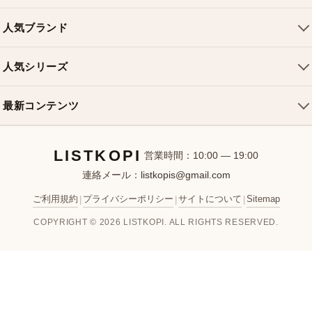
トートバッグ
配送について
人気ブランド
ショルダーバッグ
お支払い方法
ルイヴィトンバッグ
クロスボディバッグ
返品・交換
人気シリーズ
シャネルバッグ
ハンドバッグ
よくある質問
スピーディバッグ
ディオールバッグ
ミニバッグ
最新コンテンツ
お問い合わせ
ネヴァーフルバッグ
グッチバッグ
バケットバッグ
おすすめバッグ
アルマバッグ
エルメスバッグ
リュック
LISTKOPI
新着アイテム
営業時間：10:00 — 19:00
連絡メール：
listkopis@gmail.com
選び方ガイド
ブランドカテゴリ
ご利用規約
プライバシーポリシー
サイトについて
Sitemap
|
|
|
お客様レビュー
COPYRIGHT © 2026 LISTKOPI. ALL RIGHTS RESERVED.
人気ランキング