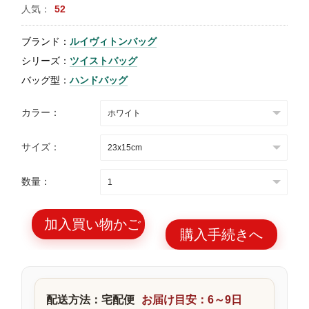
人気：
52
特
集
ブランド：
ルイヴィトンバッグ
BLOG
シリーズ：
ツイストバッグ
バッグ型：
ハンドバッグ
カラー：
サイズ：
ブランド バッ
バッグ種類
グ
数量：
加入買い物かご
購入手続きへ
最
新
製
配送方法：宅配便
お届け目安：6～9日
品