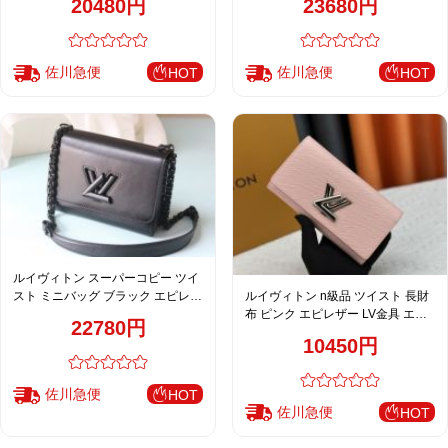
20480円
23680円
ン M50281 M50280 M50282
ン M50500 M24044 M24043
佐川急便
佐川急便
HOT
HOT
ルイヴィトン スーパーコピー ツイ
ルイヴィトン n級品 ツイスト 長財
スト ミニバッグ ブラック エピレザ
布 ピンク エピレザー LV金具 エレ
ー マット金具 チェーン仕様
22780円
ガントデザイン M61179
M50502
10450円
佐川急便
HOT
佐川急便
HOT