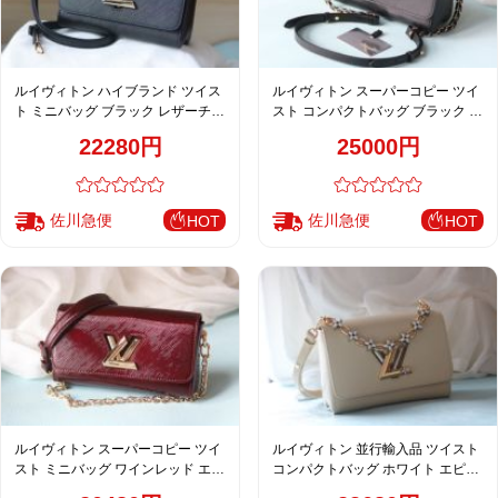
ルイヴィトン ハイブランド ツイス
ルイヴィトン スーパーコピー ツイ
ト ミニバッグ ブラック レザーチェ
スト コンパクトバッグ ブラック エ
ーンショルダーバッグ レディース
ピレザー チェーンモダンデザイン
22280円
25000円
おすすめ M50381 M50280
M50396 M23271 M23267 M23377
M50282 M50332
佐川急便
佐川急便
HOT
HOT
ルイヴィトン スーパーコピー ツイ
ルイヴィトン 並行輸入品 ツイスト
スト ミニバッグ ワインレッド エナ
コンパクトバッグ ホワイト エピレ
メル調レザー チェーン付きデザイ
ザー フラワーチェーン上品デザイ