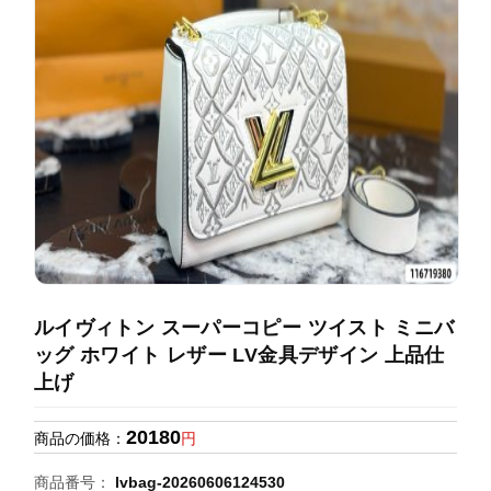
録
ホ
ー
ら
ー
ム
管
せ
バ
理
ッ
グ
通
販
人
気
ラ
ン
ルイヴィトン スーパーコピー ツイスト ミニバ
キ
ッグ ホワイト レザー LV金具デザイン 上品仕
ン
上げ
グ
20180
商品の価格：
円
新
作
商品番号：
lvbag-20260606124530