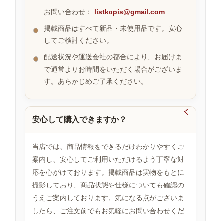
お問い合わせ：
listkopis@gmail.com
掲載商品はすべて新品・未使用品です。安心
お
してご検討ください。
す
す
配送状況や運送会社の都合により、お届けま
め
で通常よりお時間をいただく場合がございま
商
品
す。あらかじめご了承ください。

安心して購入できますか？
人
気
商
当店では、商品情報をできるだけわかりやすくご
品
案内し、安心してご利用いただけるよう丁寧な対
応を心がけております。掲載商品は実物をもとに
撮影しており、商品状態や仕様についても確認の
セ
ー
うえご案内しております。気になる点がございま
ル
したら、ご注文前でもお気軽にお問い合わせくだ
商