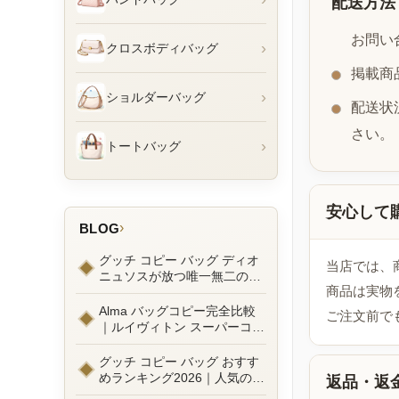
配送方法
お問い
›
クロスボディバッグ
掲載商
›
ショルダーバッグ
配送状
さい。
›
トートバッグ
安心して
›
BLOG
グッチ コピー バッグ ディオ
当店では、
ニュソスが放つ唯一無二の魅
商品は実物
力とは？新作ラインナップ徹
底ガイドとリアルコーデ例
Alma バッグコピー完全比較
ご注文前で
｜ルイヴィトン スーパーコピ
ーで叶えるエレガントな日常
グッチ コピー バッグ おすす
めランキング2026｜人気の
返品・返
GGマーモントから定番モデ