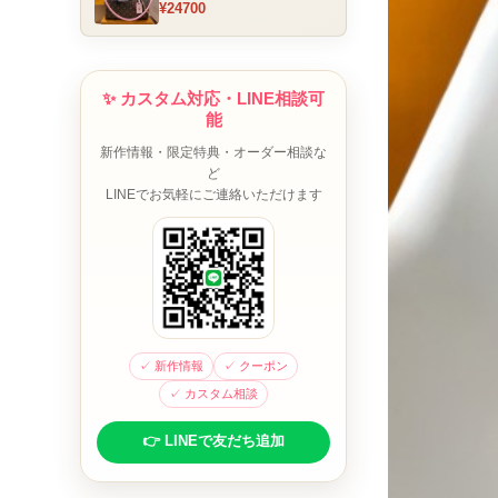
¥24700
ム チャーム装飾 ミニボスト
ンバッグ ブラウンピンク 人
気モデル
✨ カスタム対応・LINE相談可
能
新作情報・限定特典・オーダー相談な
ど
LINEでお気軽にご連絡いただけます
✓ 新作情報
✓ クーポン
✓ カスタム相談
👉 LINEで友だち追加