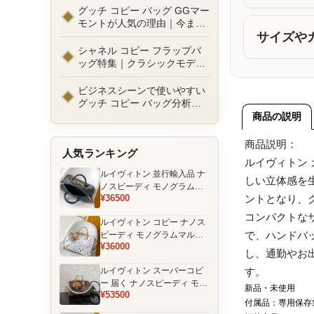
ルまで徹底比較！コピーバッ
グッチ コピー バッグ GGマー
グ通販の選び方
モントが人気の理由｜今また
選ばれる定番ラグジュアリー
サイズや
バッグとは
シャネル コピー フラップバ
ッグ特集｜クラシックモデル
の魅力と永遠に愛される理由
ビジネスシーンで使いやすい
グッチ コピー バッグ分析｜
通勤・商談向け人気モデル徹
商品の説明
底解説
商品説明：
人気ランキング
ルイヴィトン
ルイヴィトン 並行輸入品 ナ
しい立体感を
ノスピーディ モノグラムエ
¥36500
ントとなり、
クリプス ブラック チェーン
装飾 ミニボストンバッグ
コンパクトな
ルイヴィトン コピー ナノス
で、ハンドバ
ピーディ モノグラムマルチ
¥36000
カラー ホワイト ゴールド金
し、通勤やお
具 リボン装飾 ミニボストン
ルイヴィトン スーパーコピ
す。
バッグ
ー 届く ナノスピーディ モノ
新品・未使用
¥53500
グラム ポーチ付き ミニボス
付属品：専用保存
トンバッグ ブラウン 注目商