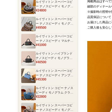
掲載商品はすべて
ルイヴィトン スーパーコピ
品
ー ナノスピーディ モノグラ
細部のディテール
¥24800
ム 編み込みストラップ ミニ
※撮影時の照明や
ボストンバッグ ブラウン 人
品質保証について
ルイヴィトン スーパーコピ
気モデル
お届けした商品に
ー ナノスピーディ モノグラ
¥49500
ご購入後も安心し
ム ブラックハンドル 2WAY
ミニバッグ ブラウン 売れ筋
ルイヴィトン スーパーコピ
ー ナノスピーディ マルチカ
¥41000
ラーモノグラム ミニボスト
ンバッグ ブラック レディー
ルイヴィトン ハイブランド
ス
ナノスピーディ モノグラム
¥40500
シャドウ 2WAYミニバッグ
ブラック レディース
ルイヴィトン スーパーコピ
ー ナノスピーディ アンプラ
¥45300
ントレザー ミニボストンバ
ッグ ブルー レディース おす
ルイヴィトン コピー ナノス
すめ
ピーディ モノグラム クラシ
¥22800
ックデザイン ミニボストン
バッグ ブラウン 通販
ルイヴィトン スーパーコピ
ー ナノスピーディ モノグラ