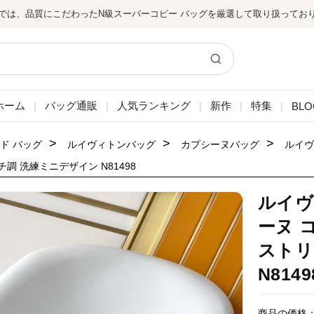
では、品質にこだわったN級スーパーコピー バッグを厳選して取り扱ってお
ホーム
バッグ通販
人気ランキング
新作
特集
BLO
|
|
|
|
|
>
>
>
ド バッグ
ルイヴィトンバッグ
カプシーヌバッグ
ルイヴ
調 洗練ミニデザイン N81498
ルイヴ
ーヌ 
ストリ
N8149
商品の価格