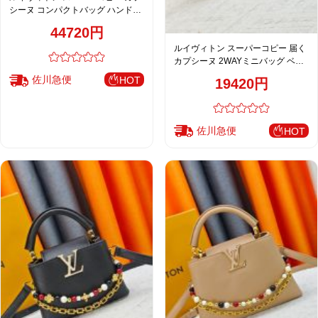
シーヌ コンパクトバッグ ハンドバ
ッグ ピンク チェーン装飾 レディー
44720円
ス 人気モデル M28199
ルイヴィトン スーパーコピー 届く
カプシーヌ 2WAYミニバッグ ベー
ジュ ビーズ装飾 ゴールド M29443
佐川急便
HOT
19420円
佐川急便
HOT