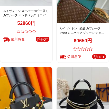
ルイヴィトン スーパーコピー 届く
カプシーヌ ハンドバッグ ミニバッ
グ ワインレッド チェーン装飾 売れ
52860円
筋 M28199
ルイヴィトン n級品 カプシーヌ
2WAYミニバッグ グリーン チェー
ン装飾 上質レザー M12345
佐川急便
HOT
60650円
佐川急便
HOT