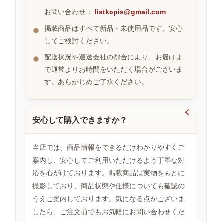
お問い合わせ：
listkopis@gmail.com
掲載商品はすべて新品・未使用品です。安心
お
してご検討ください。
す
す
配送状況や運送会社の都合により、お届けま
め
で通常よりお時間をいただく場合がございま
商
品
す。あらかじめご了承ください。

安心して購入できますか？
人
気
商
当店では、商品情報をできるだけわかりやすくご
品
案内し、安心してご利用いただけるよう丁寧な対
応を心がけております。掲載商品は実物をもとに
撮影しており、商品状態や仕様についても確認の
セ
ー
うえご案内しております。気になる点がございま
ル
したら、ご注文前でもお気軽にお問い合わせくだ
商