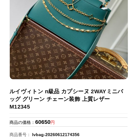
録
ホ
ー
ら
ー
ム
管
せ
バ
理
ッ
グ
通
販
人
気
ラ
ン
ルイヴィトン n級品 カプシーヌ 2WAYミニバ
キ
ッグ グリーン チェーン装飾 上質レザー
ン
M12345
グ
60650
商品の価格：
円
新
作
商品番号：
lvbag-20260612174356