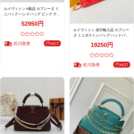
ルイヴィトン n級品 カプシーヌ ミ
ニバッグ ハンドバッグ ピンク チェ
ーン装飾 レディース 人気モデル
52950円
M28199
ルイヴィトン 並行輸入品 カプシー
ヌ ミニボストンバッグ ハンドバッ
グ レッド キルティング調 レザー
佐川急便
HOT
19250円
レディース 通販 M23999
佐川急便
HOT