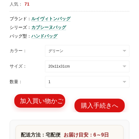
人気：
71
特
集
ブランド：
ルイヴィトンバッグ
BLOG
シリーズ：
カプシーヌバッグ
バッグ型：
ハンドバッグ
カラー：
サイズ：
ブランド バッ
バッグ種類
グ
数量：
加入買い物かご
購入手続きへ
最
新
製
配送方法：宅配便
お届け目安：6～9日
品