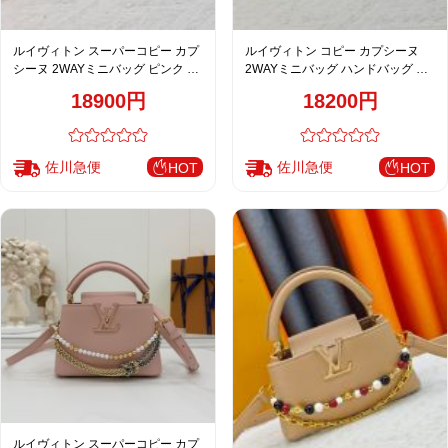
ルイヴィトン スーパーコピー カプ
ルイヴィトン コピー カプシーヌ
シーヌ 2WAYミニバッグ ピンク ゴ
2WAYミニバッグ ハンドバッグ ホ
ールド金具 上品デザイン M28716
ワイト キルティング調 レザー レデ
18900円
18200円
ィース おすすめ M23998
佐川急便
佐川急便
HOT
HOT
ルイヴィトン スーパーコピー カプ