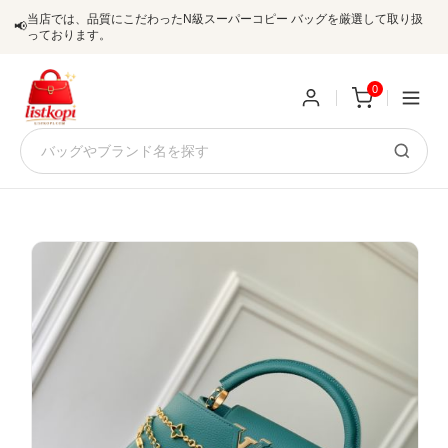
当店では、品質にこだわったN級スーパーコピー バッグを厳選して取り扱
📢
っております。
0
新
規
ロ
ユ
グ
0
ー
イ
ザ
ン
オ
ー
ー
お
listkopis@gmail.com
登
ダ
知