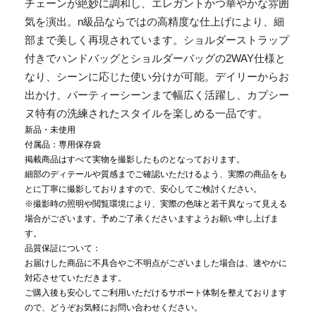
チェーンが絶妙に調和し、エレガントかつ華やかな雰囲
気を演出。n級品ならではの高精度な仕上げにより、細
部まで美しく再現されています。ショルダーストラップ
付きでハンドバッグとショルダーバッグの2WAY仕様と
なり、シーンに応じた使い分けが可能。デイリーからお
出かけ、パーティーシーンまで幅広く活躍し、カプシー
ヌ特有の洗練されたスタイルを楽しめる一品です。
新品・未使用
付属品：専用保存袋
掲載商品はすべて実物を撮影したものとなっております。
細部のディテールや質感までご確認いただけるよう、実際の商品をも
とに丁寧に撮影しておりますので、安心してご検討ください。
※撮影時の照明や閲覧環境により、実際の色味と若干異なって見える
場合がございます。予めご了承くださいますようお願い申し上げま
す。
品質保証について：
お届けした商品に不具合やご不明点がございました場合は、速やかに
対応させていただきます。
ご購入後も安心してご利用いただけるサポート体制を整えております
ので、どうぞお気軽にお問い合わせください。