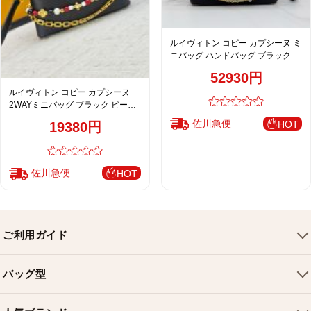
ルイヴィトン コピー カプシーヌ ミ
ニバッグ ハンドバッグ ブラック チ
ェーン装飾 レディース 定番
52930円
M28199
ルイヴィトン コピー カプシーヌ
2WAYミニバッグ ブラック ビーズ
装飾 ゴールド金具 M29443
佐川急便
HOT
19380円
佐川急便
HOT
ご利用ガイド
会社概要
バッグ型
ご利用ガイド
トートバッグ
配送について