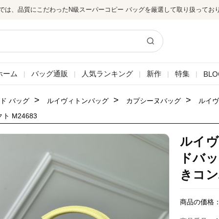
では、品質にこだわったN級スーパーコピー バッグを厳選して取り扱ってお
ホーム
バッグ通販
人気ランキング
新作
特集
BLO
|
|
|
|
|
>
>
>
ド バッグ
ルイヴィトンバッグ
カプシーヌバッグ
ルイヴ
 M24683
ルイヴ
ドバッ
きコン
商品の価格