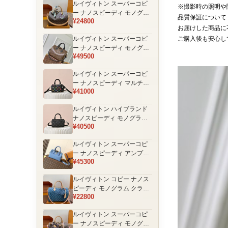
ルイヴィトン スーパーコピ
品
※撮影時の照明や
ー ナノスピーディ モノグラ
品質保証について
¥24800
ム 編み込みストラップ ミニ
お届けした商品に
ボストンバッグ ブラウン 人
ルイヴィトン スーパーコピ
ご購入後も安心し
気モデル
ー ナノスピーディ モノグラ
¥49500
ム ブラックハンドル 2WAY
ミニバッグ ブラウン 売れ筋
ルイヴィトン スーパーコピ
ー ナノスピーディ マルチカ
¥41000
ラーモノグラム ミニボスト
ンバッグ ブラック レディー
ルイヴィトン ハイブランド
ス
ナノスピーディ モノグラム
¥40500
シャドウ 2WAYミニバッグ
ブラック レディース
ルイヴィトン スーパーコピ
ー ナノスピーディ アンプラ
¥45300
ントレザー ミニボストンバ
ッグ ブルー レディース おす
ルイヴィトン コピー ナノス
すめ
ピーディ モノグラム クラシ
¥22800
ックデザイン ミニボストン
バッグ ブラウン 通販
ルイヴィトン スーパーコピ
ー ナノスピーディ モノグラ