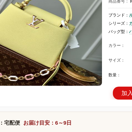
商品番号：
ブランド：
シリーズ：
バッグ型：
カラー：
サイズ：
数量：
加
：宅配便
お届け目安：6～9日