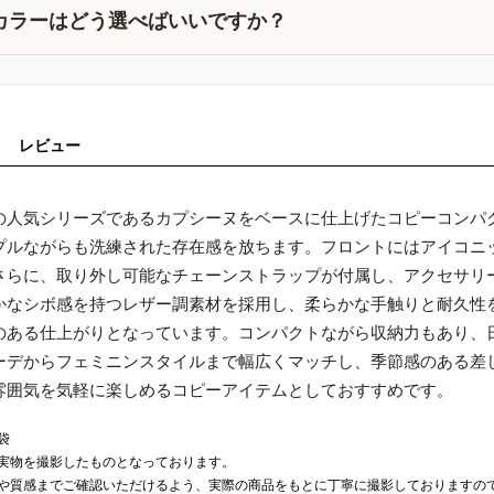
カラーはどう選べばいいですか？
レビュー
の人気シリーズであるカプシーヌをベースに仕上げたコピーコンパ
プルながらも洗練された存在感を放ちます。フロントにはアイコニッ
さらに、取り外し可能なチェーンストラップが付属し、アクセサリ
かなシボ感を持つレザー調素材を採用し、柔らかな手触りと耐久性
のある仕上がりとなっています。コンパクトながら収納力もあり、
ーデからフェミニンスタイルまで幅広くマッチし、季節感のある差
雰囲気を気軽に楽しめるコピーアイテムとしておすすめです。
袋
実物を撮影したものとなっております。
や質感までご確認いただけるよう、実際の商品をもとに丁寧に撮影しておりますの