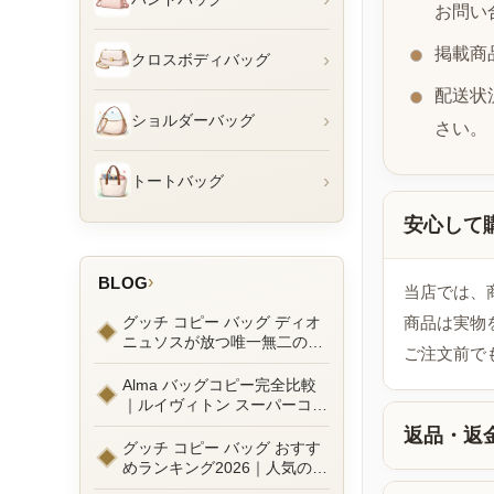
お問い
掲載商
›
クロスボディバッグ
配送状
›
ショルダーバッグ
さい。
›
トートバッグ
安心して
›
BLOG
当店では、
グッチ コピー バッグ ディオ
商品は実物
ニュソスが放つ唯一無二の魅
ご注文前で
力とは？新作ラインナップ徹
底ガイドとリアルコーデ例
Alma バッグコピー完全比較
｜ルイヴィトン スーパーコピ
ーで叶えるエレガントな日常
返品・返
グッチ コピー バッグ おすす
めランキング2026｜人気の
GGマーモントから定番モデ