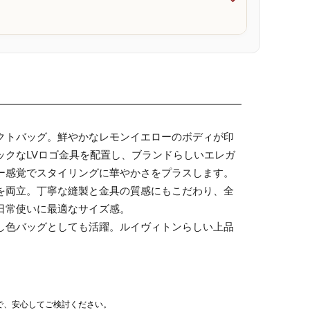

クトバッグ。鮮やかなレモンイエローのボディが印
クなLVロゴ金具を配置し、ブランドらしいエレガ
ー感覚でスタイリングに華やかさをプラスします。
を両立。丁寧な縫製と金具の質感にもこだわり、全
日常使いに最適なサイズ感。
し色バッグとしても活躍。ルイヴィトンらしい上品
で、安心してご検討ください。