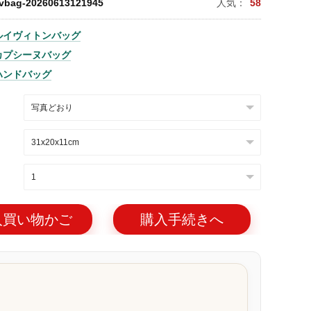
lvbag-20260613121945
人気：
58
ルイヴィトンバッグ
カプシーヌバッグ
ハンドバッグ
入買い物かご
購入手続きへ