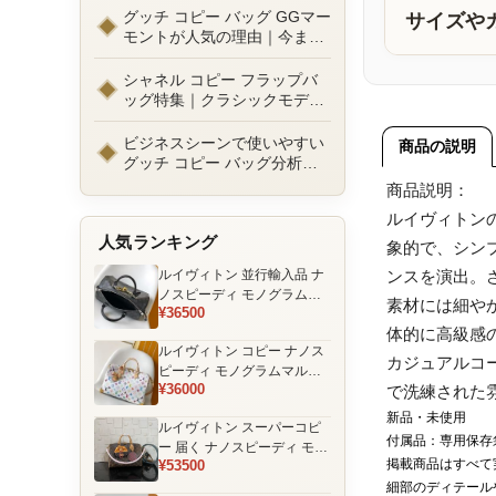
ルまで徹底比較！コピーバッ
グッチ コピー バッグ GGマー
サイズや
グ通販の選び方
モントが人気の理由｜今また
選ばれる定番ラグジュアリー
バッグとは
シャネル コピー フラップバ
ッグ特集｜クラシックモデル
の魅力と永遠に愛される理由
ビジネスシーンで使いやすい
商品の説明
グッチ コピー バッグ分析｜
通勤・商談向け人気モデル徹
商品説明：
底解説
ルイヴィトン
人気ランキング
象的で、シン
ルイヴィトン 並行輸入品 ナ
ンスを演出。
ノスピーディ モノグラムエ
素材には細や
¥36500
クリプス ブラック チェーン
体的に高級感
装飾 ミニボストンバッグ
ルイヴィトン コピー ナノス
カジュアルコ
ピーディ モノグラムマルチ
¥36000
で洗練された
カラー ホワイト ゴールド金
具 リボン装飾 ミニボストン
新品・未使用
ルイヴィトン スーパーコピ
バッグ
付属品：専用保存
ー 届く ナノスピーディ モノ
掲載商品はすべて
¥53500
グラム ポーチ付き ミニボス
トンバッグ ブラウン 注目商
細部のディテール