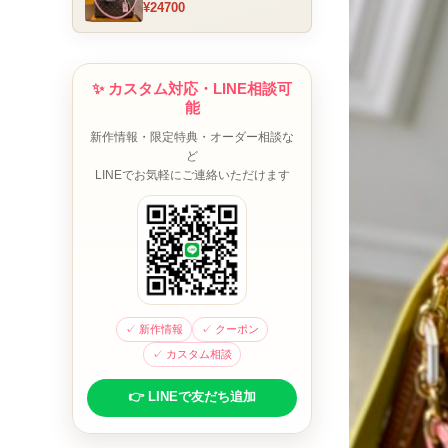
¥24700
ム チャーム装飾 ミニボスト
ンバッグ ブラウンピンク 人
気モデル
✨ カスタム対応・LINE相談可
能
新作情報・限定特典・オーダー相談な
ど
LINEでお気軽にご連絡いただけます
✓ 新作情報
✓ クーポン
✓ カスタム相談
👉 LINEで友だち追加